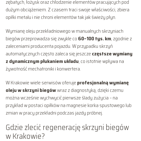
zębatych, łożysk oraz chłodzenie elementów pracujących pod
dużym obciążeniem. Z czasem traci swoje właściwości, zbiera
opiłki metalu i nie chroni elementów tak jak świeży płyn.
Wymianę oleju przekładniowego w manualnych skrzyniach
biegów przeprowadza się zwykle co
60–100 tys. km
, zgodnie z
zaleceniami producenta pojazdu. W przypadku skrzyń
automatycznych często zaleca się jeszcze
częstsze wymiany
z dynamicznym płukaniem układu
, co istotnie wpływa na
żywotność mechatroniki i konwertera.
W Krakowie wiele serwisów oferuje
profesjonalną wymianę
oleju w skrzyni biegów
wraz z diagnostyką, dzięki czemu
można wcześnie wychwycić pierwsze ślady zużycia – na
przykład w postaci opiłków na magnesie korka spustowego lub
zmian w pracy przekładni podczas jazdy próbnej.
Gdzie zlecić regenerację skrzyni biegów
w Krakowie?