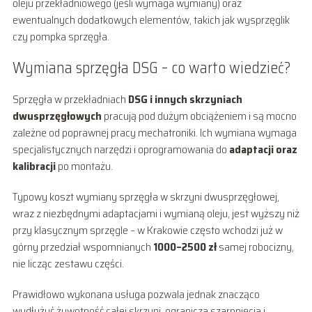
oleju przekładniowego (jeśli wymaga wymiany) oraz
ewentualnych dodatkowych elementów, takich jak wysprzęglik
czy pompka sprzęgła.
Wymiana sprzęgła DSG – co warto wiedzieć?
Sprzęgła w przekładniach
DSG i innych skrzyniach
dwusprzęgłowych
pracują pod dużym obciążeniem i są mocno
zależne od poprawnej pracy mechatroniki. Ich wymiana wymaga
specjalistycznych narzędzi i oprogramowania do
adaptacji oraz
kalibracji
po montażu.
Typowy koszt wymiany sprzęgła w skrzyni dwusprzęgłowej,
wraz z niezbędnymi adaptacjami i wymianą oleju, jest wyższy niż
przy klasycznym sprzęgle – w Krakowie często wchodzi już w
górny przedział wspomnianych
1000–2500 zł
samej robocizny,
nie licząc zestawu części.
Prawidłowo wykonana usługa pozwala jednak znacząco
wydłużyć żywotność całej skrzyni, ogranicza szarpnięcia i