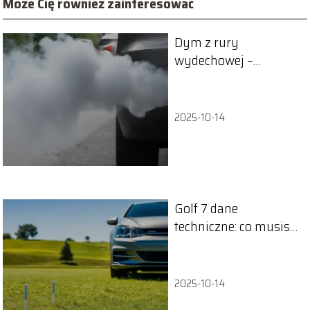
Może Cię również zainteresować
Dym z rury
wydechowej –
przyczyny problemu
2025-10-14
Golf 7 dane
techniczne: co musisz
wiedzieć o tym
modelu?
2025-10-14