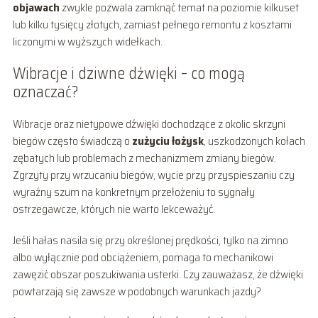
objawach
zwykle pozwala zamknąć temat na poziomie kilkuset
lub kilku tysięcy złotych, zamiast pełnego remontu z kosztami
liczonymi w wyższych widełkach.
Wibracje i dziwne dźwięki – co mogą
oznaczać?
Wibracje oraz nietypowe dźwięki dochodzące z okolic skrzyni
biegów często świadczą o
zużyciu łożysk
, uszkodzonych kołach
zębatych lub problemach z mechanizmem zmiany biegów.
Zgrzyty przy wrzucaniu biegów, wycie przy przyspieszaniu czy
wyraźny szum na konkretnym przełożeniu to sygnały
ostrzegawcze, których nie warto lekceważyć.
Jeśli hałas nasila się przy określonej prędkości, tylko na zimno
albo wyłącznie pod obciążeniem, pomaga to mechanikowi
zawęzić obszar poszukiwania usterki. Czy zauważasz, że dźwięki
powtarzają się zawsze w podobnych warunkach jazdy?