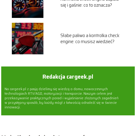
się i gaśnie: co to oznacza?
Słabe paliwo a kontrolka check
engine: co musisz wiedzieć?
Redakcja cargeek.pl
Na cargeek.pl z pasją dzielimy się wiedzą o domu, nowoczesnych
technologiach RTV/AGD, motoryzacji i transporcie. Naszym celem jest
przekazywanie praktycznych porad i wyjaśnianie złożonych zagadnień
w przystępny sposób, by każdy mógł z łatwością odnaleźć się w świecie
innowacji.