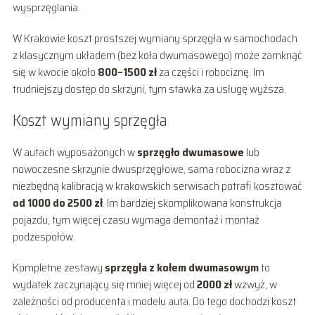
wysprzęglania.
W Krakowie koszt prostszej wymiany sprzęgła w samochodach
z klasycznym układem (bez koła dwumasowego) może zamknąć
się w kwocie około
800–1500 zł
za części i robociznę. Im
trudniejszy dostęp do skrzyni, tym stawka za usługę wyższa.
Koszt wymiany sprzęgła
W autach wyposażonych w
sprzęgło dwumasowe
lub
nowoczesne skrzynie dwusprzęgłowe, sama robocizna wraz z
niezbędną kalibracją w krakowskich serwisach potrafi kosztować
od 1000 do 2500 zł
. Im bardziej skomplikowana konstrukcja
pojazdu, tym więcej czasu wymaga demontaż i montaż
podzespołów.
Kompletne zestawy
sprzęgła z kołem dwumasowym
to
wydatek zaczynający się mniej więcej od
2000 zł
wzwyż, w
zależności od producenta i modelu auta. Do tego dochodzi koszt