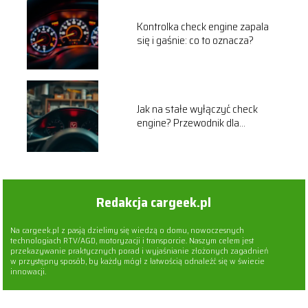
Kontrolka check engine zapala
się i gaśnie: co to oznacza?
Jak na stałe wyłączyć check
engine? Przewodnik dla
kierowców
Redakcja cargeek.pl
Na cargeek.pl z pasją dzielimy się wiedzą o domu, nowoczesnych
technologiach RTV/AGD, motoryzacji i transporcie. Naszym celem jest
przekazywanie praktycznych porad i wyjaśnianie złożonych zagadnień
w przystępny sposób, by każdy mógł z łatwością odnaleźć się w świecie
innowacji.