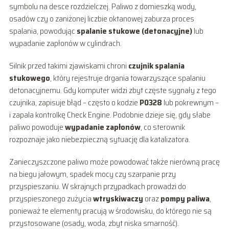
symbolu na desce rozdzielczej. Paliwo z domieszką wody,
osadów czy o zaniżonej liczbie oktanowej zaburza proces
spalania, powodując
spalanie stukowe (detonacyjne)
lub
wypadanie zapłonów w cylindrach.
Silnik przed takimi zjawiskami chroni
czujnik spalania
stukowego
, który rejestruje drgania towarzyszące spalaniu
detonacyjnemu. Gdy komputer widzi zbyt częste sygnały z tego
czujnika, zapisuje błąd – często o kodzie
P0328
lub pokrewnym –
i zapala kontrolkę Check Engine. Podobnie dzieje się, gdy słabe
paliwo powoduje
wypadanie zapłonów
, co sterownik
rozpoznaje jako niebezpieczną sytuację dla katalizatora.
Zanieczyszczone paliwo może powodować także nierówną pracę
na biegu jałowym, spadek mocy czy szarpanie przy
przyspieszaniu. W skrajnych przypadkach prowadzi do
przyspieszonego zużycia
wtryskiwaczy
oraz
pompy paliwa
,
ponieważ te elementy pracują w środowisku, do którego nie są
przystosowane (osady, woda, zbyt niska smarność).