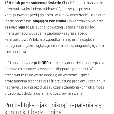
żółte lub pomarańczowe światło
Check Engine oznacza, że
sterownik wykrył nieprawidłowość, ale zwykle pozwala na
kontynuowanie jazdy do czasu wizyty w warsztacie – o ile auto
jedzie normalnie.
Migająca kontrolka
lub kontrolka w kolorze
czerwonym
to już sygnał poważnej usterki, na przykład
intensywnego wypadania zapłonów zagrażającego
katalizatorowi. W takim przypadku należy jak najszybciej
zatrzymać pojazd i wyłączyć silnik, a dalszą diagnostykę zlecić
mechanikowi.
Jeśli posiadasz czytnik
OBD
, możesz samodzielnie odczytać kody
błędów, co pomoże w wstępnej diagnozie problemu. W
przeciwnym razie warto udać się do warsztatu, gdzie
profesjonalna diagnoza określi przyczynę problemu i zaplanuje
naprawę. Jazda przez dłuższy czas z zapaloną kontrolką może
przeobrazić drobną usterkę w kosztowną awarię.
Profilaktyka – jak uniknąć zapalenia się
kontrolki Check Engine?