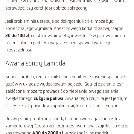
ciśnienie w układzie paliwowym. Jeśli kontrolka się świeci, warto
sprawdzić, czy korek jest dobrze dokręcony.
Jeśli problem nie ustępuje po dokręceniu korka, może być
konieczna jego wymiana. Koszt nowego korka to zazwyczaj od
20 do 100 zł
, co stanowi niewielką inwestycję w porównaniu do
potencjalnych problemów, jakie może spowodować jego
nieszczelność.
Awaria sondy Lambda
Sonda Lambda, czyli czujnik tlenu, monitoruje ilość niespalonych
gazów w układzie wydechowym pojazdu. Gdy jej działanie jest
zakłócone, może to prowadzić do nieprawidłowego spalania i
zwiększonego
zużycia paliwa
. Awaria tego czujnika jest jednym
z częstszych powodów zapalenia się kontrolki Check Engine.
Rozwiązanie problemu z sondą Lambda wymaga diagnostyki
komputerowej. Często konieczna jest wymiana czujnika, co może
kosztować od
400 do 2000 zł
, w zależności od modelu