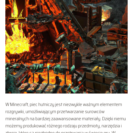
W Minecraft, piec hutniczy jest niezwykle ważnym elementem
rozgrywki, umożliwiającym przetwarzanie surowców
mineralnych na bardziej zaawansowane materiały. Dzięki niemu
możemy produkować różnego rodzaju przedmioty, narzędzia i
zbroje, które są niezbędne do przetrwania w świecie gry. W