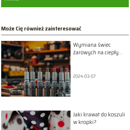
Może Cię również zainteresować
Wymiana świec
żarowych na ciepłym
czy zimnym silniku:
co wybrać?
2024-03-07
Jaki krawat do koszuli
w kropki?