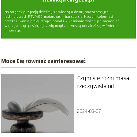
Na cargeek.pl z pasją dzielimy się wiedzą o domu, nowoczesnych
technologiach RTV/AGD, motoryzacji i transporcie. Naszym celem jest
przekazywanie praktycznych porad i wyjaśnianie złożonych zagadnień
w przystępny sposób, by każdy mógł z łatwością odnaleźć się w świecie
innowacji.
Może Cię również zainteresować
Czym się różni masa
rzeczywista od
dopuszczalnej –
wyjaśniamy
2024-03-07