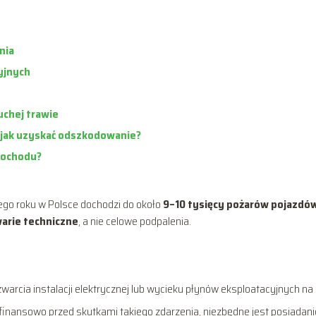
nia
yjnych
chej trawie
 jak uzyskać odszkodowanie?
mochodu?
ego roku w Polsce dochodzi do około
9–10 tysięcy pożarów pojazdó
arie techniczne
, a nie celowe podpalenia.
arcia instalacji elektrycznej lub wycieku płynów eksploatacyjnych na
 finansowo przed skutkami takiego zdarzenia, niezbędne jest posiadani