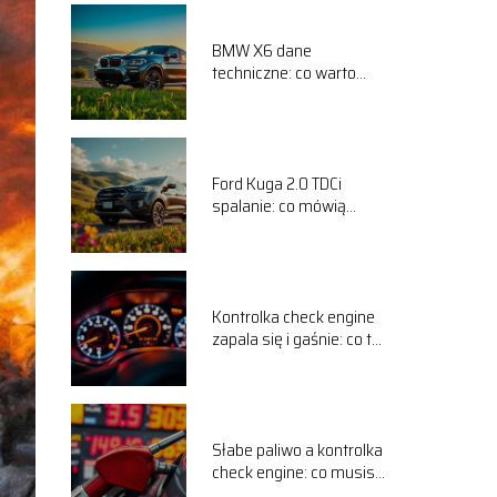
BMW X6 dane
techniczne: co warto
wiedzieć o tym modelu?
Ford Kuga 2.0 TDCi
spalanie: co mówią
użytkownicy na forum?
Kontrolka check engine
zapala się i gaśnie: co to
oznacza?
Słabe paliwo a kontrolka
check engine: co musisz
wiedzieć?