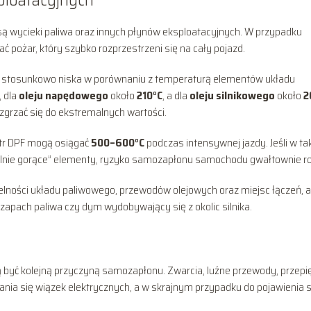
 wycieki paliwa oraz innych płynów eksploatacyjnych. W przypadku
 pożar, który szybko rozprzestrzeni się na cały pojazd.
 stosunkowo niska w porównaniu z temperaturą elementów układu
, dla
oleju napędowego
około
210°C
, a dla
oleju silnikowego
około
2
ozgrzać się do ekstremalnych wartości.
iltr DPF mogą osiągać
500–600°C
podczas intensywnej jazdy. Jeśli w tak
ekielnie gorące” elementy, ryzyko samozapłonu samochodu gwałtownie ro
elności układu paliwowego, przewodów olejowych oraz miejsc łączeń, a
zapach paliwa czy dym wydobywający się z okolic silnika.
 być kolejną przyczyną samozapłonu. Zwarcia, luźne przewody, przepi
nia się wiązek elektrycznych, a w skrajnym przypadku do pojawienia s