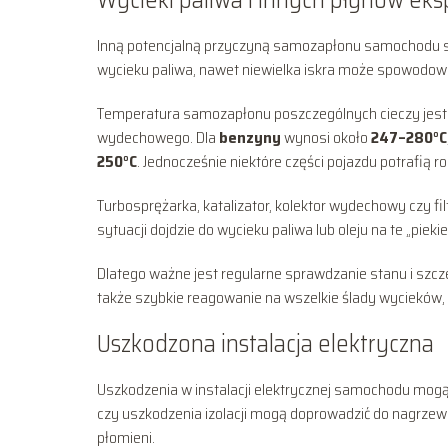
Inną potencjalną przyczyną samozapłonu samochodu są
wycieku paliwa, nawet niewielka iskra może spowodować
Temperatura samozapłonu poszczególnych cieczy jest
wydechowego. Dla
benzyny
wynosi około
247–280°C
250°C
. Jednocześnie niektóre części pojazdu potrafią r
Turbosprężarka, katalizator, kolektor wydechowy czy f
sytuacji dojdzie do wycieku paliwa lub oleju na te „pi
Dlatego ważne jest regularne sprawdzanie stanu i szcz
także szybkie reagowanie na wszelkie ślady wycieków, 
Uszkodzona instalacja elektryczna
Uszkodzenia w instalacji elektrycznej samochodu mogą
czy uszkodzenia izolacji mogą doprowadzić do nagrzewa
płomieni.