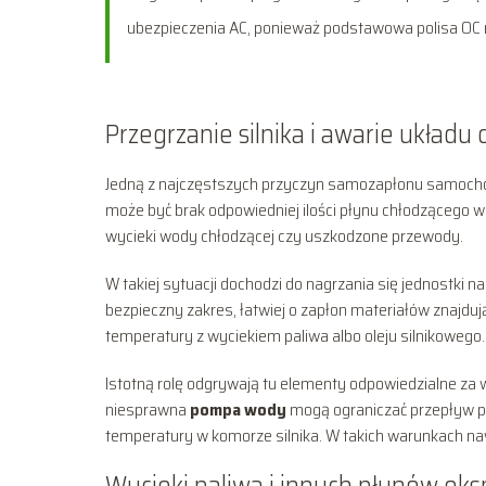
ubezpieczenia AC, ponieważ podstawowa polisa OC 
Przegrzanie silnika i awarie układu
Jedną z najczęstszych przyczyn samozapłonu samochod
może być brak odpowiedniej ilości płynu chłodzącego w 
wycieki wody chłodzącej czy uszkodzone przewody.
W takiej sytuacji dochodzi do nagrzania się jednostki
bezpieczny zakres, łatwiej o zapłon materiałów znajdują
temperatury z wyciekiem paliwa albo oleju silnikowego.
Istotną rolę odgrywają tu elementy odpowiedzialne za
niesprawna
pompa wody
mogą ograniczać przepływ pł
temperatury w komorze silnika. W takich warunkach na
Wycieki paliwa i innych płynów ek