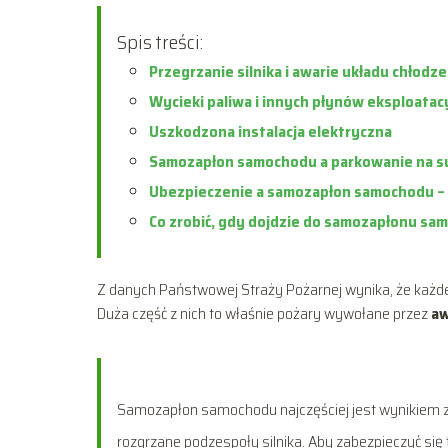
Spis treści:
Przegrzanie silnika i awarie układu chłodze
Wycieki paliwa i innych płynów eksploatac
Uszkodzona instalacja elektryczna
Samozapłon samochodu a parkowanie na su
Ubezpieczenie a samozapłon samochodu –
Co zrobić, gdy dojdzie do samozapłonu sa
Z danych Państwowej Straży Pożarnej wynika, że każd
Duża część z nich to właśnie pożary wywołane przez
aw
Samozapłon samochodu najczęściej jest wynikiem zw
rozgrzane podzespoły silnika. Aby zabezpieczyć się