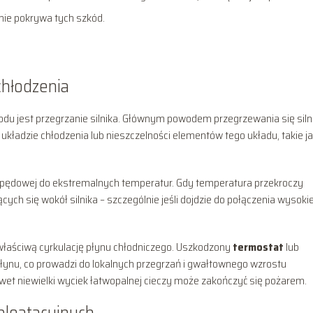
nie pokrywa tych szkód.
 chłodzenia
u jest przegrzanie silnika. Głównym powodem przegrzewania się siln
układzie chłodzenia lub nieszczelności elementów tego układu, takie j
 napędowej do ekstremalnych temperatur. Gdy temperatura przekroczy
cych się wokół silnika – szczególnie jeśli dojdzie do połączenia wysokie
 właściwą cyrkulację płynu chłodniczego. Uszkodzony
termostat
lub
ynu, co prowadzi do lokalnych przegrzań i gwałtownego wzrostu
wet niewielki wyciek łatwopalnej cieczy może zakończyć się pożarem.
sploatacyjnych