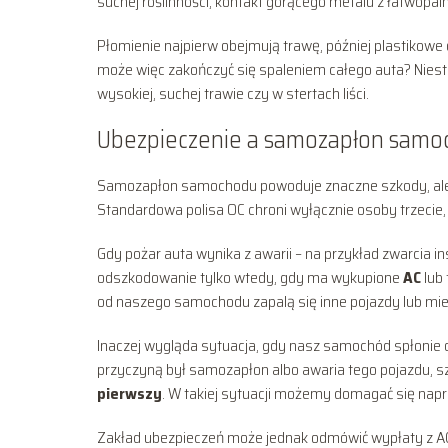
suchej roślinności, kontakt gorącego metalu z łatwo
Płomienie najpierw obejmują trawę, później plastikowe o
może więc zakończyć się spaleniem całego auta? Niestet
wysokiej, suchej trawie czy w stertach liści.
Ubezpieczenie a samozapłon samoc
Samozapłon samochodu powoduje znaczne szkody, ale
Standardowa polisa OC chroni wyłącznie osoby trzecie
Gdy pożar auta wynika z awarii – na przykład zwarcia in
odszkodowanie tylko wtedy, gdy ma wykupione
AC
lub 
od naszego samochodu zapalą się inne pojazdy lub mie
Inaczej wygląda sytuacja, gdy nasz samochód spłonie od
przyczyną był samozapłon albo awaria tego pojazdu, 
pierwszy
. W takiej sytuacji możemy domagać się napr
Zakład ubezpieczeń może jednak odmówić wypłaty z AC.