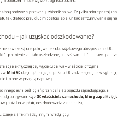
palnym podłożem może wywołać ognisko pożaru.
słony podwozia, przewody i zbiornik paliwa. Czy kilka minut postoju na
y tak, dlatego przy długim postoju lepiej unikać zatrzymywania się na
hodu – jak uzyskać odszkodowanie?
 nie zawsze są one pokrywane z obowiązkowego ubezpieczenia OC.
, których mienie zostało uszkodzone, nie zaś samochód sprawcy zdarze
stalacji elektrycznej czy wycieku paliwa – właściciel otrzyma
tzw.
Mini AC
obejmujące ryzyko pożaru. OC zadziała jedynie w sytuacji
nie i to one wymagają naprawy.
 innego auta. Jeśli ogień przeniósł się z pojazdu sąsiadującego, a
szkody pokrywane są z
OC właściciela samochodu, który zapalił się j
awy auta lub wypłaty odszkodowania z jego polisy.
 Dzieje się tak między innymi wtedy, gdy: