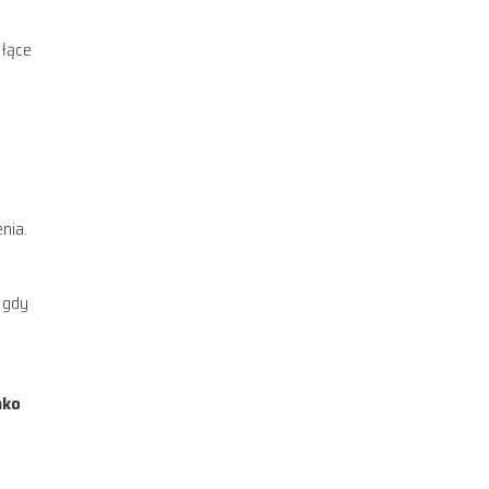
 łące
nia.
, gdy
ako