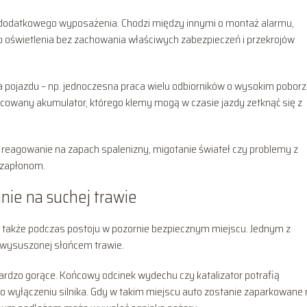
dodatkowego wyposażenia. Chodzi między innymi o montaż alarmu,
oświetlenia bez zachowania właściwych zabezpieczeń i przekrojów
a pojazdu – np. jednoczesna praca wielu odbiorników o wysokim pobor
cowany akumulator, którego klemy mogą w czasie jazdy zetknąć się z
ej, reagowanie na zapach spalenizny, migotanie świateł czy problemy z
ozapłonom.
ie na suchej trawie
le także podczas postoju w pozornie bezpiecznym miejscu. Jednym z
 wysuszonej słońcem trawie.
rdzo gorące. Końcowy odcinek wydechu czy katalizator potrafią
 wyłączeniu silnika. Gdy w takim miejscu auto zostanie zaparkowane 