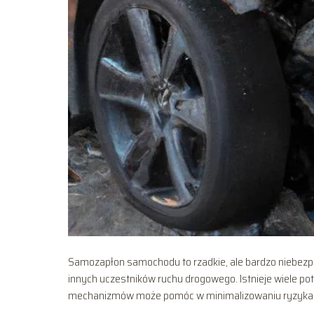
Samozapłon samochodu to rzadkie, ale bardzo niebezpi
innych uczestników ruchu drogowego. Istnieje wiele p
mechanizmów może pomóc w minimalizowaniu ryzyka w