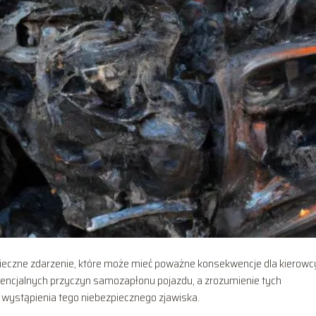
eczne zdarzenie, które może mieć poważne konsekwencje dla kierowcy
otencjalnych przyczyn samozapłonu pojazdu, a zrozumienie tych
ystąpienia tego niebezpiecznego zjawiska.