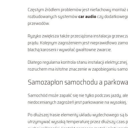
Częstym źródłem problemów jest niefachowy montaż 
rozbudowanych systemów
car audio
czy dodatkowego 
przewodów.
Ryzyko zwiększa także przeciążona instalacja grzewcz
prądu. Kolejnym zagrożeniem jest nieprawidłowo zamo
blachą karoserii i wywołać gwałtowne zwarcie.
Dlatego regularna kontrola stanu instalacji elektryczn
rozruchem ma istotne znaczenie w zapobieganiu sam
Samozapłon samochodu a parkowan
Samochód może zapalić się nie tylko podczas jazdy, a
niedocenianych zagrożeń jest parkowanie na wysokiej,
Po dłuższej trasie elementy układu wydechowego są ba
utrzymywać wysoką temperaturę przez dłuższy czas po