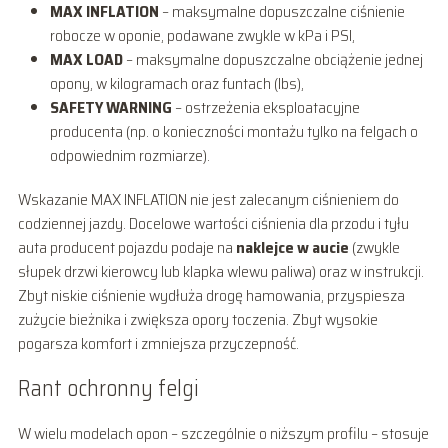
MAX INFLATION
– maksymalne dopuszczalne ciśnienie
robocze w oponie, podawane zwykle w kPa i PSI,
MAX LOAD
– maksymalne dopuszczalne obciążenie jednej
opony, w kilogramach oraz funtach (lbs),
SAFETY WARNING
– ostrzeżenia eksploatacyjne
producenta (np. o konieczności montażu tylko na felgach o
odpowiednim rozmiarze).
Wskazanie MAX INFLATION nie jest zalecanym ciśnieniem do
codziennej jazdy. Docelowe wartości ciśnienia dla przodu i tyłu
auta producent pojazdu podaje na
naklejce w aucie
(zwykle
słupek drzwi kierowcy lub klapka wlewu paliwa) oraz w instrukcji.
Zbyt niskie ciśnienie wydłuża drogę hamowania, przyspiesza
zużycie bieżnika i zwiększa opory toczenia. Zbyt wysokie
pogarsza komfort i zmniejsza przyczepność.
Rant ochronny felgi
W wielu modelach opon – szczególnie o niższym profilu – stosuje