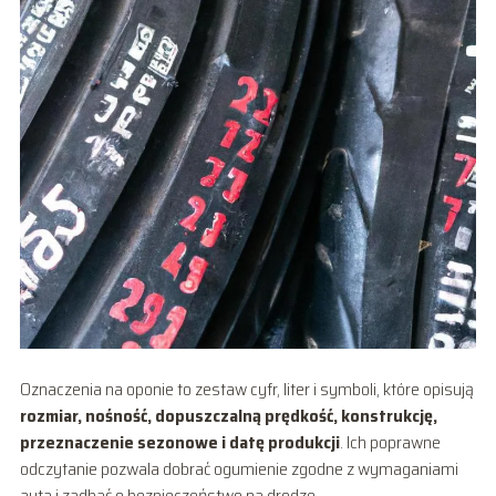
Oznaczenia na oponie to zestaw cyfr, liter i symboli, które opisują
rozmiar, nośność, dopuszczalną prędkość, konstrukcję,
przeznaczenie sezonowe i datę produkcji
. Ich poprawne
odczytanie pozwala dobrać ogumienie zgodne z wymaganiami
auta i zadbać o bezpieczeństwo na drodze.