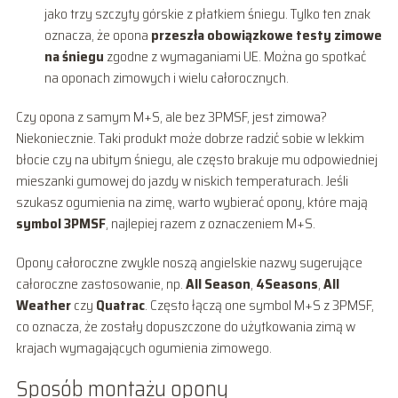
jako trzy szczyty górskie z płatkiem śniegu. Tylko ten znak
oznacza, że opona
przeszła obowiązkowe testy zimowe
na śniegu
zgodne z wymaganiami UE. Można go spotkać
na oponach zimowych i wielu całorocznych.
Czy opona z samym M+S, ale bez 3PMSF, jest zimowa?
Niekoniecznie. Taki produkt może dobrze radzić sobie w lekkim
błocie czy na ubitym śniegu, ale często brakuje mu odpowiedniej
mieszanki gumowej do jazdy w niskich temperaturach. Jeśli
szukasz ogumienia na zimę, warto wybierać opony, które mają
symbol 3PMSF
, najlepiej razem z oznaczeniem M+S.
Opony całoroczne zwykle noszą angielskie nazwy sugerujące
całoroczne zastosowanie, np.
All Season
,
4Seasons
,
All
Weather
czy
Quatrac
. Często łączą one symbol M+S z 3PMSF,
co oznacza, że zostały dopuszczone do użytkowania zimą w
krajach wymagających ogumienia zimowego.
Sposób montażu opony