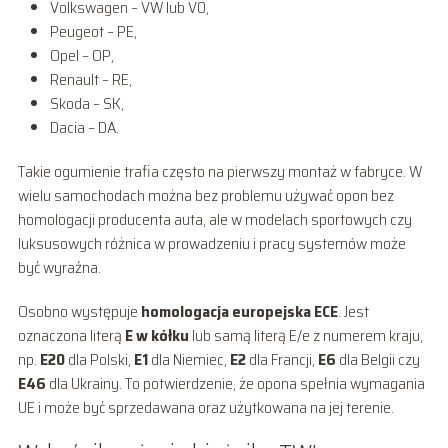
Volkswagen – VW lub V0,
Peugeot – PE,
Opel – OP,
Renault – RE,
Skoda – SK,
Dacia – DA.
Takie ogumienie trafia często na pierwszy montaż w fabryce. W
wielu samochodach można bez problemu używać opon bez
homologacji producenta auta, ale w modelach sportowych czy
luksusowych różnica w prowadzeniu i pracy systemów może
być wyraźna.
Osobno występuje
homologacja europejska ECE
. Jest
oznaczona literą
E w kółku
lub samą literą E/e z numerem kraju,
np.
E20
dla Polski,
E1
dla Niemiec,
E2
dla Francji,
E6
dla Belgii czy
E46
dla Ukrainy. To potwierdzenie, że opona spełnia wymagania
UE i może być sprzedawana oraz użytkowana na jej terenie.