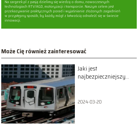
Na cargeek.pl z pasją dzielimy się wiedzą o domu, nowoczesnych
technologiach RTV/AGD, motoryzacji i transporcie. Naszym celem jest
przekazywanie praktycznych porad i wyjaśnianie złożonych zagadnień
w przystępny sposób, by każdy mógł z łatwością odnaleźć się w świecie
innowacji.
Może Cię również zainteresować
Jaki jest
najbezpieczniejszy
środek transportu?
2024-03-20