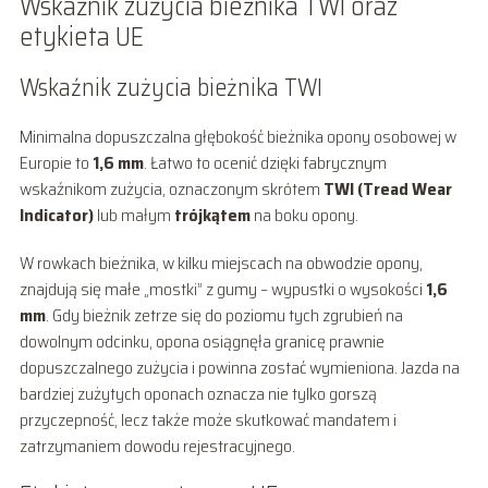
Wskaźnik zużycia bieżnika TWI oraz
etykieta UE
Wskaźnik zużycia bieżnika TWI
Minimalna dopuszczalna głębokość bieżnika opony osobowej w
Europie to
1,6 mm
. Łatwo to ocenić dzięki fabrycznym
wskaźnikom zużycia, oznaczonym skrótem
TWI (Tread Wear
Indicator)
lub małym
trójkątem
na boku opony.
W rowkach bieżnika, w kilku miejscach na obwodzie opony,
znajdują się małe „mostki” z gumy – wypustki o wysokości
1,6
mm
. Gdy bieżnik zetrze się do poziomu tych zgrubień na
dowolnym odcinku, opona osiągnęła granicę prawnie
dopuszczalnego zużycia i powinna zostać wymieniona. Jazda na
bardziej zużytych oponach oznacza nie tylko gorszą
przyczepność, lecz także może skutkować mandatem i
zatrzymaniem dowodu rejestracyjnego.