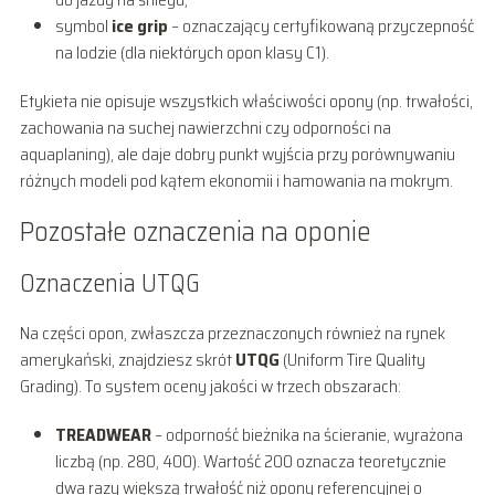
symbol
ice grip
– oznaczający certyfikowaną przyczepność
na lodzie (dla niektórych opon klasy C1).
Etykieta nie opisuje wszystkich właściwości opony (np. trwałości,
zachowania na suchej nawierzchni czy odporności na
aquaplaning), ale daje dobry punkt wyjścia przy porównywaniu
różnych modeli pod kątem ekonomii i hamowania na mokrym.
Pozostałe oznaczenia na oponie
Oznaczenia UTQG
Na części opon, zwłaszcza przeznaczonych również na rynek
amerykański, znajdziesz skrót
UTQG
(Uniform Tire Quality
Grading). To system oceny jakości w trzech obszarach:
TREADWEAR
– odporność bieżnika na ścieranie, wyrażona
liczbą (np. 280, 400). Wartość 200 oznacza teoretycznie
dwa razy większą trwałość niż opony referencyjnej o