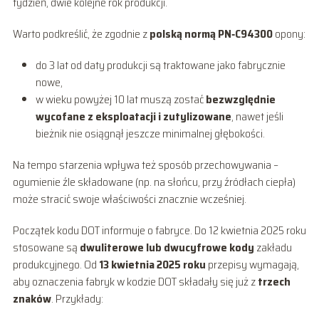
tydzień, dwie kolejne rok produkcji.
Warto podkreślić, że zgodnie z
polską normą PN‑C94300
opony:
do 3 lat od daty produkcji są traktowane jako fabrycznie
nowe,
w wieku powyżej 10 lat muszą zostać
bezwzględnie
wycofane z eksploatacji i zutylizowane
, nawet jeśli
bieżnik nie osiągnął jeszcze minimalnej głębokości.
Na tempo starzenia wpływa też sposób przechowywania –
ogumienie źle składowane (np. na słońcu, przy źródłach ciepła)
może stracić swoje właściwości znacznie wcześniej.
Początek kodu DOT informuje o fabryce. Do 12 kwietnia 2025 roku
stosowane są
dwuliterowe lub dwucyfrowe kody
zakładu
produkcyjnego. Od
13 kwietnia 2025 roku
przepisy wymagają,
aby oznaczenia fabryk w kodzie DOT składały się już z
trzech
znaków
. Przykłady: