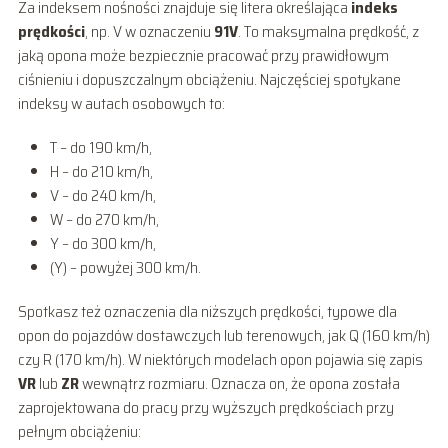
Za indeksem nośności znajduje się litera określająca
indeks
prędkości
, np. V w oznaczeniu
91V
. To maksymalna prędkość, z
jaką opona może bezpiecznie pracować przy prawidłowym
ciśnieniu i dopuszczalnym obciążeniu. Najczęściej spotykane
indeksy w autach osobowych to:
T – do 190 km/h,
H – do 210 km/h,
V – do 240 km/h,
W – do 270 km/h,
Y – do 300 km/h,
(Y) – powyżej 300 km/h.
Spotkasz też oznaczenia dla niższych prędkości, typowe dla
opon do pojazdów dostawczych lub terenowych, jak Q (160 km/h)
czy R (170 km/h). W niektórych modelach opon pojawia się zapis
VR
lub
ZR
wewnątrz rozmiaru. Oznacza on, że opona została
zaprojektowana do pracy przy wyższych prędkościach przy
pełnym obciążeniu: