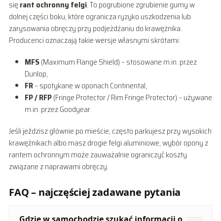
się
rant ochronny felgi
. To pogrubione zgrubienie gumy w
dolnej części boku, które ogranicza ryzyko uszkodzenia lub
zarysowania obręczy przy podjeżdżaniu do krawężnika.
Producenci oznaczają takie wersje własnymi skrótami:
MFS
(Maximum Flange Shield) – stosowane m.in. przez
Dunlop,
FR
– spotykane w oponach Continental,
FP / RFP
(Fringe Protector / Rim Fringe Protector) – używane
m.in. przez Goodyear.
Jeśli jeździsz głównie po mieście, często parkujesz przy wysokich
krawężnikach albo masz drogie felgi aluminiowe, wybór opony z
rantem ochronnym może zauważalnie ograniczyć koszty
związane z naprawami obręczy.
FAQ – najczęściej zadawane pytania
Gdzie w samochodzie szukać informacji o