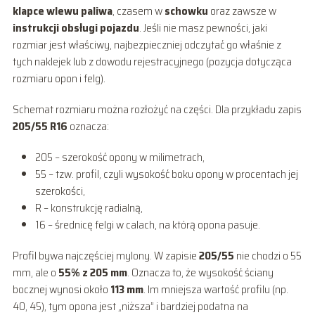
klapce wlewu paliwa
, czasem w
schowku
oraz zawsze w
instrukcji obsługi pojazdu
. Jeśli nie masz pewności, jaki
rozmiar jest właściwy, najbezpieczniej odczytać go właśnie z
tych naklejek lub z dowodu rejestracyjnego (pozycja dotycząca
rozmiaru opon i felg).
Schemat rozmiaru można rozłożyć na części. Dla przykładu zapis
205/55 R16
oznacza:
205 – szerokość opony w milimetrach,
55 – tzw. profil, czyli wysokość boku opony w procentach jej
szerokości,
R – konstrukcję radialną,
16 – średnicę felgi w calach, na którą opona pasuje.
Profil bywa najczęściej mylony. W zapisie
205/55
nie chodzi o 55
mm, ale o
55% z 205 mm
. Oznacza to, że wysokość ściany
bocznej wynosi około
113 mm
. Im mniejsza wartość profilu (np.
40, 45), tym opona jest „niższa” i bardziej podatna na