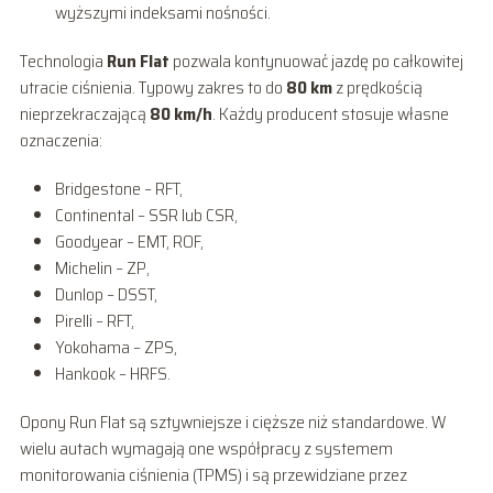
wyższymi indeksami nośności.
Technologia
Run Flat
pozwala kontynuować jazdę po całkowitej
utracie ciśnienia. Typowy zakres to do
80 km
z prędkością
nieprzekraczającą
80 km/h
. Każdy producent stosuje własne
oznaczenia:
Bridgestone – RFT,
Continental – SSR lub CSR,
Goodyear – EMT, ROF,
Michelin – ZP,
Dunlop – DSST,
Pirelli – RFT,
Yokohama – ZPS,
Hankook – HRFS.
Opony Run Flat są sztywniejsze i cięższe niż standardowe. W
wielu autach wymagają one współpracy z systemem
monitorowania ciśnienia (TPMS) i są przewidziane przez