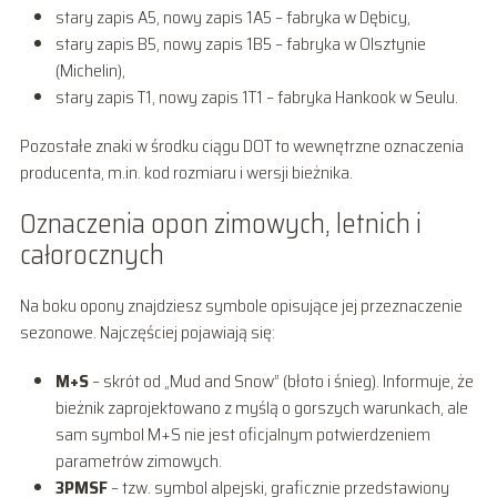
stary zapis A5, nowy zapis 1A5 – fabryka w Dębicy,
stary zapis B5, nowy zapis 1B5 – fabryka w Olsztynie
(Michelin),
stary zapis T1, nowy zapis 1T1 – fabryka Hankook w Seulu.
Pozostałe znaki w środku ciągu DOT to wewnętrzne oznaczenia
producenta, m.in. kod rozmiaru i wersji bieżnika.
Oznaczenia opon zimowych, letnich i
całorocznych
Na boku opony znajdziesz symbole opisujące jej przeznaczenie
sezonowe. Najczęściej pojawiają się:
M+S
– skrót od „Mud and Snow” (błoto i śnieg). Informuje, że
bieżnik zaprojektowano z myślą o gorszych warunkach, ale
sam symbol M+S nie jest oficjalnym potwierdzeniem
parametrów zimowych.
3PMSF
– tzw. symbol alpejski, graficznie przedstawiony