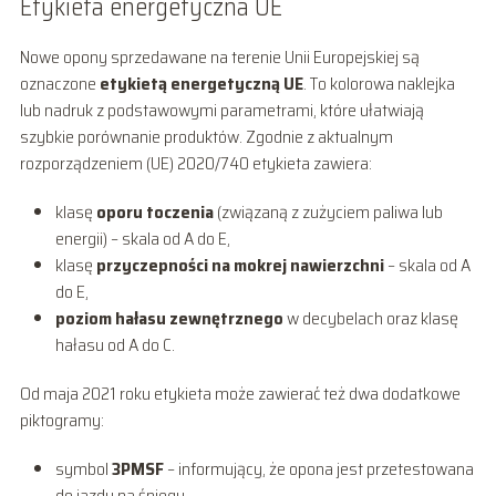
Etykieta energetyczna UE
Nowe opony sprzedawane na terenie Unii Europejskiej są
oznaczone
etykietą energetyczną UE
. To kolorowa naklejka
lub nadruk z podstawowymi parametrami, które ułatwiają
szybkie porównanie produktów. Zgodnie z aktualnym
rozporządzeniem (UE) 2020/740 etykieta zawiera:
klasę
oporu toczenia
(związaną z zużyciem paliwa lub
energii) – skala od A do E,
klasę
przyczepności na mokrej nawierzchni
– skala od A
do E,
poziom hałasu zewnętrznego
w decybelach oraz klasę
hałasu od A do C.
Od maja 2021 roku etykieta może zawierać też dwa dodatkowe
piktogramy:
symbol
3PMSF
– informujący, że opona jest przetestowana
do jazdy na śniegu,