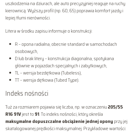
uszkodzenia na dziurach, ale auto precyzyjniej reaguje na ruchy
kierownicą. Wyższy profil (np. 60, 65) poprawia komfort jazdy i
lepiej tłumi nierówności.
Litera w środku zapisu informuje o konstrukcji:
R – opona radialna, obecnie standard w samochodach
osobowych,
D lub brak litery – konstrukcja diagonalna, spotykana
głównie w pojazdach specjalnych i zabytkowych,
TL – wersja bezdętkowa (Tubeless),
TT – wersja dętkowa (Tubed Type).
Indeks nośności
Tuż za rozmiarem pojawia się liczba, np. w oznaczeniu
205/55
R16 91V
jest to
91
. To indeks nośności, który określa
maksymalne dopuszczalne obciążenie jednej opony
przy jej
skatalogowanej prędkości maksymalnej. Przykładowe wartości: