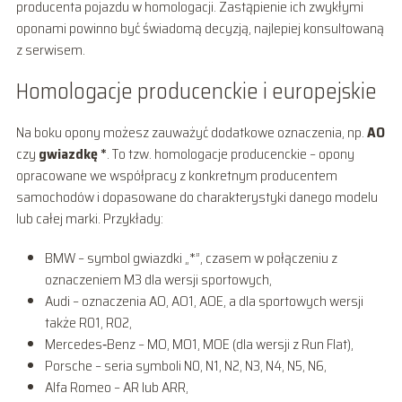
producenta pojazdu w homologacji. Zastąpienie ich zwykłymi
oponami powinno być świadomą decyzją, najlepiej konsultowaną
z serwisem.
Homologacje producenckie i europejskie
Na boku opony możesz zauważyć dodatkowe oznaczenia, np.
AO
czy
gwiazdkę *
. To tzw. homologacje producenckie – opony
opracowane we współpracy z konkretnym producentem
samochodów i dopasowane do charakterystyki danego modelu
lub całej marki. Przykłady:
BMW – symbol gwiazdki „*”, czasem w połączeniu z
oznaczeniem M3 dla wersji sportowych,
Audi – oznaczenia AO, AO1, AOE, a dla sportowych wersji
także R01, R02,
Mercedes‑Benz – MO, MO1, MOE (dla wersji z Run Flat),
Porsche – seria symboli N0, N1, N2, N3, N4, N5, N6,
Alfa Romeo – AR lub ARR,