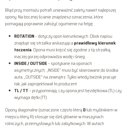
Błąd przy montażu potrafi unieważnić zalety nawet najlepszej
opony. Na bocznej ścianie znajdziesz oznaczenia, które
pomagają poprawnie założyć ogumienie na felgę:
ROTATION
– dotyczy opon kierunkowych. Obok napisu
znajduje się strzałka wskazująca
prawidłowy kierunek
toczenia
. Opona musi kręcić się zgodnie z tą strzałką,
inaczej gorzej odprowadza wodę i śnieg.
INSIDE / OUTSIDE
– spotykane na oponach
asymetrycznych. „INSIDE” musi być skierowane do środka
auta, „OUTSIDE” na zewnątrz. Tylko wtedy bieżnik pracuje
tak, jak zaprojektował to producent.
TL / TT
– przypominają, czy opona jest bezdętkowa (TL) czy
wymaga dętki (TT).
Opony diagonalne (oznaczone często literą
D
lub myślnikiem w
miejscu litery R) stosuje się dziś głównie w maszynach
rolniczych, przemysłowych lub zabytkowych. W autach