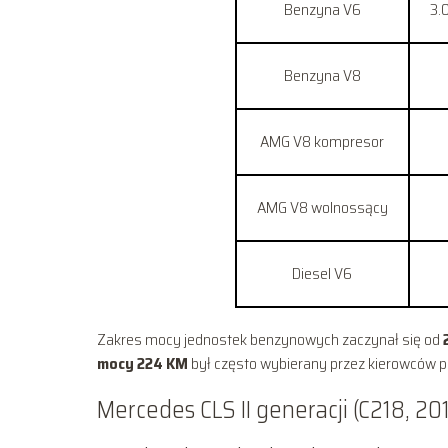
Benzyna V6
3.
Benzyna V8
AMG V8 kompresor
AMG V8 wolnossący
Diesel V6
Zakres mocy jednostek benzynowych zaczynał się od
mocy 224 KM
był często wybierany przez kierowców po
Mercedes CLS II generacji (C218, 2