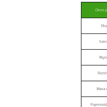
Okres p
Dłu
Szer
Wyso
Rozst
Masa 
Pojemność