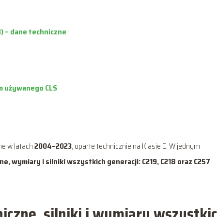
3) – dane techniczne
em używanego CLS
ne w latach
2004–2023
, oparte technicznie na Klasie E. W jednym
e, wymiary i silniki wszystkich generacji: C219, C218 oraz C257
.
iczne, silniki i wymiary wszystki