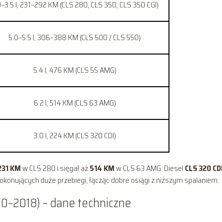
0–3.5 l, 231–292 KM (CLS 280, CLS 350, CLS 350 CGI)
5.0–5.5 l, 306–388 KM (CLS 500 / CLS 550)
5.4 l, 476 KM (CLS 55 AMG)
6.2 l, 514 KM (CLS 63 AMG)
3.0 l, 224 KM (CLS 320 CDI)
231 KM
w CLS 280 i sięgał aż
514 KM
w CLS 63 AMG. Diesel
CLS 320 CD
konujących duże przebiegi, łącząc dobre osiągi z niższym spalaniem.
010–2018) – dane techniczne