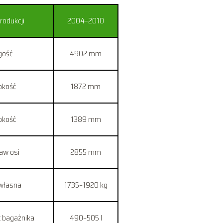
rodukcji
2004–2010
gość
4902 mm
okość
1872 mm
kość
1389 mm
aw osi
2855 mm
własna
1735–1920 kg
 bagażnika
490–505 l