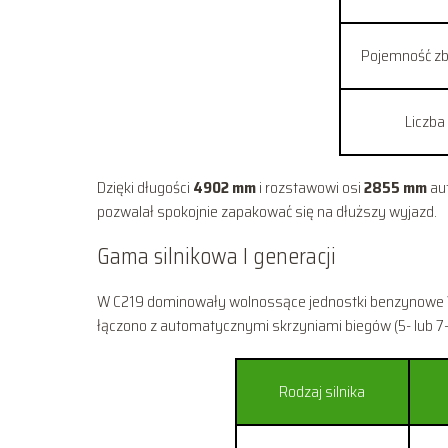
Pojemność zbi
Liczba
Dzięki długości
4902 mm
i rozstawowi osi
2855 mm
aut
pozwalał spokojnie zapakować się na dłuższy wyjazd.
Gama silnikowa I generacji
W C219 dominowały wolnossące jednostki benzynowe V
łączono z automatycznymi skrzyniami biegów (5- lub 7
Rodzaj silnika