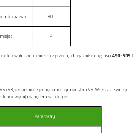
ornika paliwa
80 l
 miejsc
4
o oferowało sporo miejsca z przodu, a bagażnik o objętości
490–505 l
6 i V8, uzupełnione jednym mocnym dieslem V6. Wszystkie wersje
-stopniowymi) i napędem na tylną oś.
Parametry