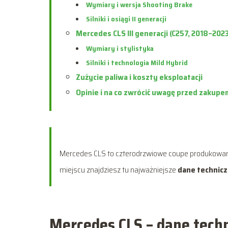
Wymiary i wersja Shooting Brake
Silniki i osiągi II generacji
Mercedes CLS III generacji (C257, 2018–202
Wymiary i stylistyka
Silniki i technologia Mild Hybrid
Zużycie paliwa i koszty eksploatacji
Opinie i na co zwrócić uwagę przed zakup
Mercedes CLS to czterodrzwiowe coupe produkowa
miejscu znajdziesz tu najważniejsze
dane techniczn
Mercedes CLS – dane techn