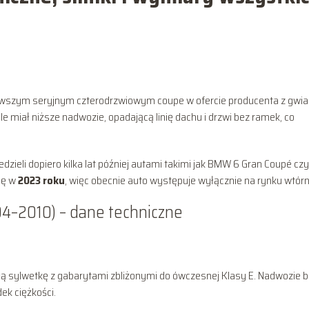
rwszym seryjnym czterodrzwiowym coupe w ofercie producenta z gwia
e miał niższe nadwozie, opadającą linię dachu i drzwi bez ramek, co
zieli dopiero kilka lat później autami takimi jak BMW 6 Gran Coupé czy
się w
2023 roku
, więc obecnie auto występuje wyłącznie na rynku wtór
04–2010) – dane techniczne
ą sylwetkę z gabarytami zbliżonymi do ówczesnej Klasy E. Nadwozie b
ek ciężkości.