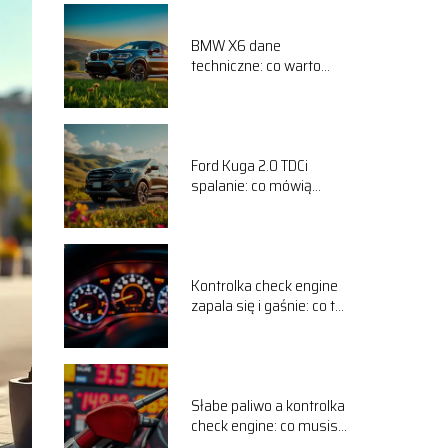
BMW X6 dane
techniczne: co warto
wiedzieć o tym modelu?
Ford Kuga 2.0 TDCi
spalanie: co mówią
użytkownicy na forum?
Kontrolka check engine
zapala się i gaśnie: co to
oznacza?
Słabe paliwo a kontrolka
check engine: co musisz
wiedzieć?