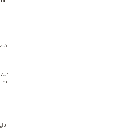
zdą.
 Audi
nym.
yło