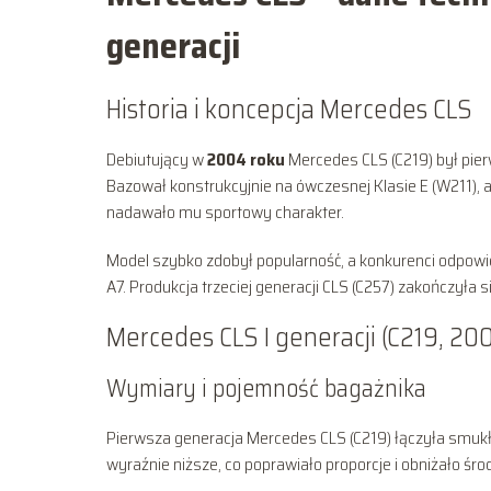
generacji
Historia i koncepcja Mercedes CLS
Debiutujący w
2004 roku
Mercedes CLS (C219) był pie
Bazował konstrukcyjnie na ówczesnej Klasie E (W211), al
nadawało mu sportowy charakter.
Model szybko zdobył popularność, a konkurenci odpowied
A7. Produkcja trzeciej generacji CLS (C257) zakończyła 
Mercedes CLS I generacji (C219, 20
Wymiary i pojemność bagażnika
Pierwsza generacja Mercedes CLS (C219) łączyła smukł
wyraźnie niższe, co poprawiało proporcje i obniżało środ