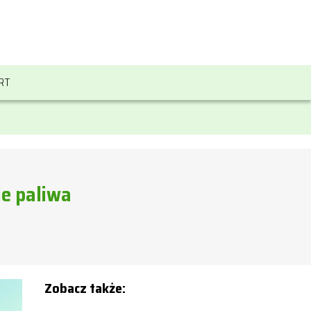
RT
ie paliwa
Zobacz także: