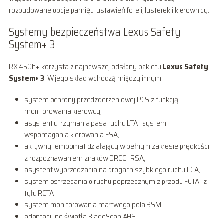
rozbudowane opcje pamięci ustawień foteli, lusterek i kierownicy.
Systemy bezpieczeństwa Lexus Safety
System+ 3
RX 450h+ korzysta z najnowszej odsłony pakietu
Lexus Safety
System+ 3
. W jego skład wchodzą między innymi:
system ochrony przedzderzeniowej PCS z funkcją
monitorowania kierowcy,
asystent utrzymania pasa ruchu LTA i system
wspomagania kierowania ESA,
aktywny tempomat działający w pełnym zakresie prędkości
z rozpoznawaniem znaków DRCC i RSA,
asystent wyprzedzania na drogach szybkiego ruchu LCA,
system ostrzegania o ruchu poprzecznym z przodu FCTA i z
tyłu RCTA,
system monitorowania martwego pola BSM,
adaptacyjne światła BladeScan AHS,