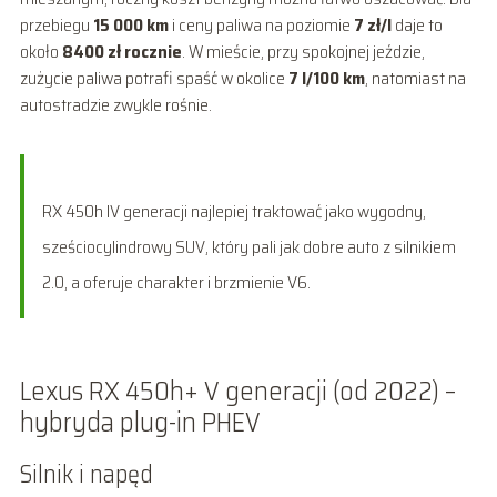
przebiegu
15 000 km
i ceny paliwa na poziomie
7 zł/l
daje to
około
8400 zł rocznie
. W mieście, przy spokojnej jeździe,
zużycie paliwa potrafi spaść w okolice
7 l/100 km
, natomiast na
autostradzie zwykle rośnie.
RX 450h IV generacji najlepiej traktować jako wygodny,
sześciocylindrowy SUV, który pali jak dobre auto z silnikiem
2.0, a oferuje charakter i brzmienie V6.
Lexus RX 450h+ V generacji (od 2022) –
hybryda plug-in PHEV
Silnik i napęd