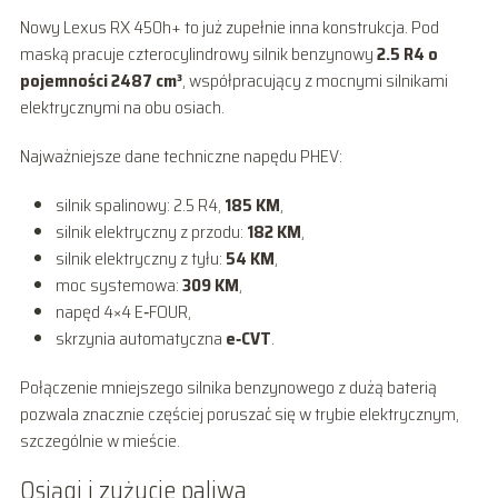
Nowy Lexus RX 450h+ to już zupełnie inna konstrukcja. Pod
maską pracuje czterocylindrowy silnik benzynowy
2.5 R4 o
pojemności 2487 cm³
, współpracujący z mocnymi silnikami
elektrycznymi na obu osiach.
Najważniejsze dane techniczne napędu PHEV:
silnik spalinowy: 2.5 R4,
185 KM
,
silnik elektryczny z przodu:
182 KM
,
silnik elektryczny z tyłu:
54 KM
,
moc systemowa:
309 KM
,
napęd 4×4 E‑FOUR,
skrzynia automatyczna
e‑CVT
.
Połączenie mniejszego silnika benzynowego z dużą baterią
pozwala znacznie częściej poruszać się w trybie elektrycznym,
szczególnie w mieście.
Osiągi i zużycie paliwa