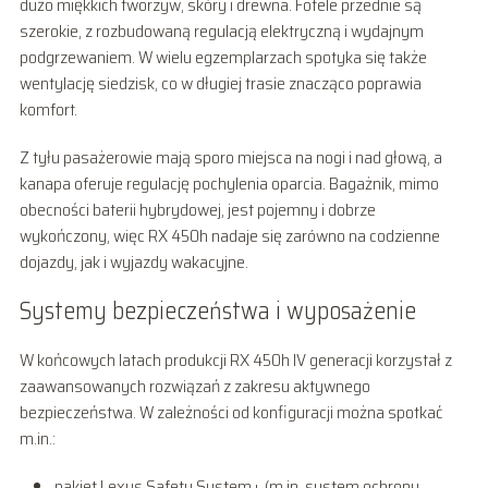
dużo miękkich tworzyw, skóry i drewna. Fotele przednie są
szerokie, z rozbudowaną regulacją elektryczną i wydajnym
podgrzewaniem. W wielu egzemplarzach spotyka się także
wentylację siedzisk, co w długiej trasie znacząco poprawia
komfort.
Z tyłu pasażerowie mają sporo miejsca na nogi i nad głową, a
kanapa oferuje regulację pochylenia oparcia. Bagażnik, mimo
obecności baterii hybrydowej, jest pojemny i dobrze
wykończony, więc RX 450h nadaje się zarówno na codzienne
dojazdy, jak i wyjazdy wakacyjne.
Systemy bezpieczeństwa i wyposażenie
W końcowych latach produkcji RX 450h IV generacji korzystał z
zaawansowanych rozwiązań z zakresu aktywnego
bezpieczeństwa. W zależności od konfiguracji można spotkać
m.in.:
pakiet Lexus Safety System+ (m.in. system ochrony