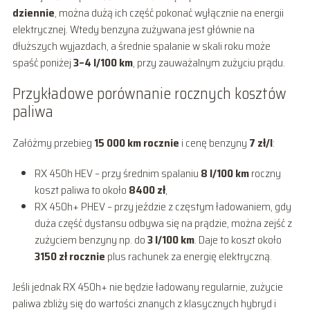
dziennie
, można dużą ich część pokonać wyłącznie na energii
elektrycznej. Wtedy benzyna zużywana jest głównie na
dłuższych wyjazdach, a średnie spalanie w skali roku może
spaść poniżej
3–4 l/100 km
, przy zauważalnym zużyciu prądu.
Przykładowe porównanie rocznych kosztów
paliwa
Załóżmy przebieg
15 000 km rocznie
i cenę benzyny
7 zł/l
:
RX 450h HEV – przy średnim spalaniu
8 l/100 km
roczny
koszt paliwa to około
8400 zł
,
RX 450h+ PHEV – przy jeździe z częstym ładowaniem, gdy
duża część dystansu odbywa się na prądzie, można zejść z
zużyciem benzyny np. do
3 l/100 km
. Daje to koszt około
3150 zł rocznie
plus rachunek za energię elektryczną.
Jeśli jednak RX 450h+ nie będzie ładowany regularnie, zużycie
paliwa zbliży się do wartości znanych z klasycznych hybryd i