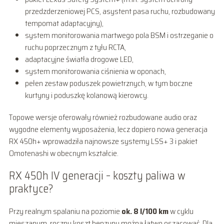
przedzderzeniowej PCS, asystent pasa ruchu, rozbudowany
tempomat adaptacyjny),
system monitorowania martwego pola BSM i ostrzeganie o
ruchu poprzecznym z tyłu RCTA,
adaptacyjne światła drogowe LED,
system monitorowania ciśnienia w oponach,
pełen zestaw poduszek powietrznych, w tym boczne
kurtyny i poduszkę kolanową kierowcy.
Topowe wersje oferowały również rozbudowane audio oraz
wygodne elementy wyposażenia, lecz dopiero nowa generacja
RX 450h+ wprowadziła najnowsze systemy LSS+ 3 i pakiet
Omotenashi w obecnym kształcie.
RX 450h IV generacji – koszty paliwa w
praktyce?
Przy realnym spalaniu na poziomie
ok. 8 l/100 km
w cyklu
mieszanym, roczny koszt benzyny można łatwo oszacować. Dla