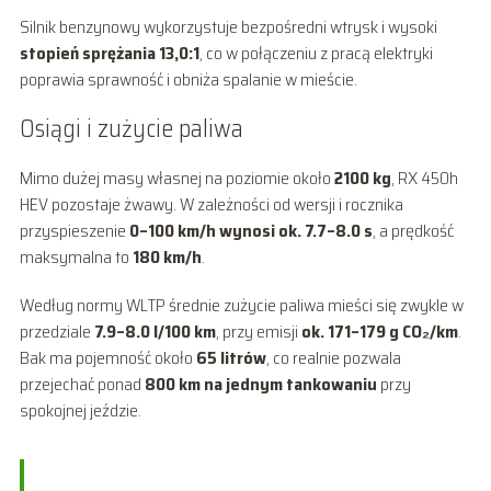
Silnik benzynowy wykorzystuje bezpośredni wtrysk i wysoki
stopień sprężania 13,0:1
, co w połączeniu z pracą elektryki
poprawia sprawność i obniża spalanie w mieście.
Osiągi i zużycie paliwa
Mimo dużej masy własnej na poziomie około
2100 kg
, RX 450h
HEV pozostaje żwawy. W zależności od wersji i rocznika
przyspieszenie
0–100 km/h wynosi ok. 7.7–8.0 s
, a prędkość
maksymalna to
180 km/h
.
Według normy WLTP średnie zużycie paliwa mieści się zwykle w
przedziale
7.9–8.0 l/100 km
, przy emisji
ok. 171–179 g CO₂/km
.
Bak ma pojemność około
65 litrów
, co realnie pozwala
przejechać ponad
800 km na jednym tankowaniu
przy
spokojnej jeździe.