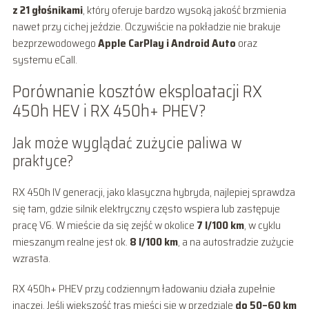
z 21 głośnikami
, który oferuje bardzo wysoką jakość brzmienia
nawet przy cichej jeździe. Oczywiście na pokładzie nie brakuje
bezprzewodowego
Apple CarPlay i Android Auto
oraz
systemu eCall.
Porównanie kosztów eksploatacji RX
450h HEV i RX 450h+ PHEV?
Jak może wyglądać zużycie paliwa w
praktyce?
RX 450h IV generacji, jako klasyczna hybryda, najlepiej sprawdza
się tam, gdzie silnik elektryczny często wspiera lub zastępuje
pracę V6. W mieście da się zejść w okolice
7 l/100 km
, w cyklu
mieszanym realne jest ok.
8 l/100 km
, a na autostradzie zużycie
wzrasta.
RX 450h+ PHEV przy codziennym ładowaniu działa zupełnie
inaczej. Jeśli większość tras mieści się w przedziale
do 50–60 km