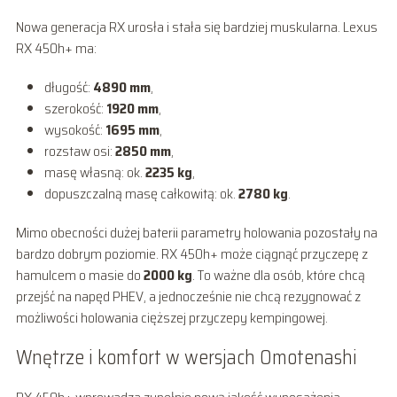
Nowa generacja RX urosła i stała się bardziej muskularna. Lexus
RX 450h+ ma:
długość:
4890 mm
,
szerokość:
1920 mm
,
wysokość:
1695 mm
,
rozstaw osi:
2850 mm
,
masę własną: ok.
2235 kg
,
dopuszczalną masę całkowitą: ok.
2780 kg
.
Mimo obecności dużej baterii parametry holowania pozostały na
bardzo dobrym poziomie. RX 450h+ może ciągnąć przyczepę z
hamulcem o masie do
2000 kg
. To ważne dla osób, które chcą
przejść na napęd PHEV, a jednocześnie nie chcą rezygnować z
możliwości holowania cięższej przyczepy kempingowej.
Wnętrze i komfort w wersjach Omotenashi