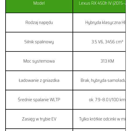
Model
Lexus RX 450h IV (2015–20
Rodzaj napędu
Hybryda klasyczna HEV
Silnik spalinowy
3.5 V6, 3456 cm³
Moc systemowa
313 KM
Ładowanie z gniazdka
Brak, hybryda samoładują
Średnie spalanie WLTP
ok. 7.9–8.0 l/100 km
Zasięg w trybie EV
Tylko krótkie odcinki w mieś