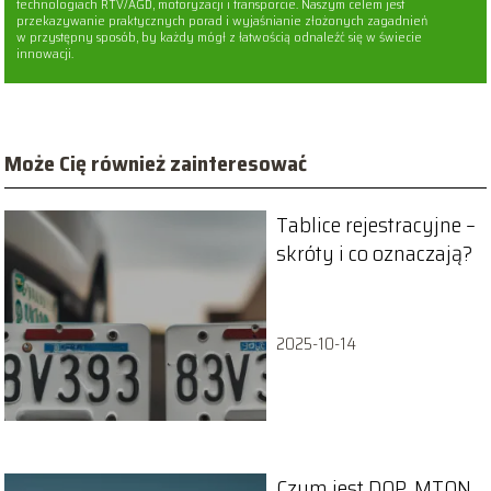
technologiach RTV/AGD, motoryzacji i transporcie. Naszym celem jest
przekazywanie praktycznych porad i wyjaśnianie złożonych zagadnień
w przystępny sposób, by każdy mógł z łatwością odnaleźć się w świecie
innowacji.
Może Cię również zainteresować
Tablice rejestracyjne –
skróty i co oznaczają?
2025-10-14
Czym jest DOP, MTON