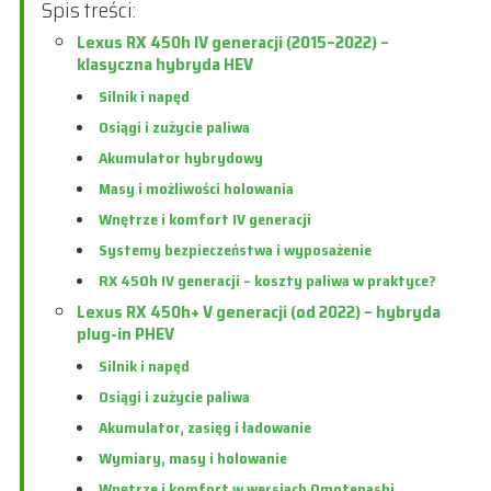
Spis treści:
Lexus RX 450h IV generacji (2015–2022) –
klasyczna hybryda HEV
Silnik i napęd
Osiągi i zużycie paliwa
Akumulator hybrydowy
Masy i możliwości holowania
Wnętrze i komfort IV generacji
Systemy bezpieczeństwa i wyposażenie
RX 450h IV generacji – koszty paliwa w praktyce?
Lexus RX 450h+ V generacji (od 2022) – hybryda
plug-in PHEV
Silnik i napęd
Osiągi i zużycie paliwa
Akumulator, zasięg i ładowanie
Wymiary, masy i holowanie
Wnętrze i komfort w wersjach Omotenashi