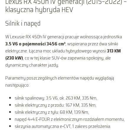
Lexus RX 450h IV generacji (2015–2022) –
klasyczna hybryda HEV
Silnik i napęd
W Lexusie RX 450h IV generacji pracuje wolnossąca jednostka
3.5 V6 o pojemności 3456 cm³
, wspierana przez dwa silniki
elektryczne. Łączna moc układu hybrydowego wynosi
313 KM
(230 kW)
, co w tej klasie SUV‑ów zapewnia spokojny, ale
dynamiczny charakter jazdy.
Parametry poszczególnych elementów napędu wyglądają
następująco:
silnik spalinowy: 3.5 V6, ok. 263 KM, 335 Nm,
silnik elektryczny z przodu: 167 KM, 335 Nm,
silnik elektryczny z tyłu: 68 KM, 139 Nm,
napęd 4×4 E‑FOUR z elektronicznym rozdziałem momentu,
skrzynia automatyczna e‑CVT, 1 zakres przełożenia.