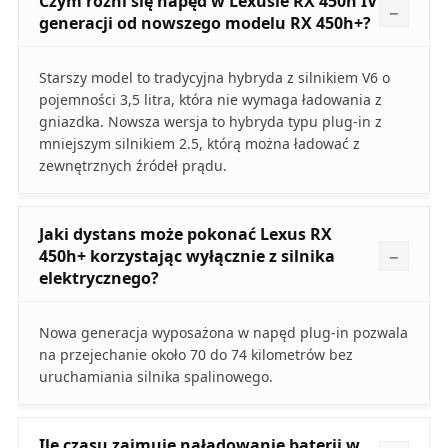
Czym różni się napęd w Lexusie RX 450h IV
generacji od nowszego modelu RX 450h+?
Starszy model to tradycyjna hybryda z silnikiem V6 o
pojemności 3,5 litra, która nie wymaga ładowania z
gniazdka. Nowsza wersja to hybryda typu plug-in z
mniejszym silnikiem 2.5, którą można ładować z
zewnętrznych źródeł prądu.
Jaki dystans może pokonać Lexus RX
450h+ korzystając wyłącznie z silnika
elektrycznego?
Nowa generacja wyposażona w napęd plug-in pozwala
na przejechanie około 70 do 74 kilometrów bez
uruchamiania silnika spalinowego.
Ile czasu zajmuje naładowanie baterii w