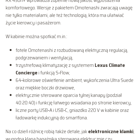
RX 450h+ wprowadza zupełnie nową jakość wyposażenia
komfortowego. Wersje z pakietem Omotenashi zwracają uwagę
nie tylko materiałami, ale też technologią, która ma ułatwiać
życie kierowcy i pasażerom.
W kabinie można spotkać m.in.:
fotele Omotenashi z rozbudowaną elektryczną regulacją,
podgrzewaniem i wentylacją,
trzystrefową klimatyzację z systemem
Lexus Climate
Concierge
i funkcją S‑Flow,
64‑kolorowe oświetlenie ambient, wykończenia Ultra Suede
oraz miękkie boczki drzwiowe,
elektrycznie sterowane oparcia tylnej kanapy (podział
40:20:40) i funkcję łatwego wsiadania po stronie kierowcy,
liczne porty USB‑A i USB‑C, gniazdko 220 V w kabinie oraz
ładowarkę indukcyjną do smartfona.
Na co dzień różnicę robią także detale, jak
elektroniczne klamki
,
wygodna klapa bagażnika sterowana elektrycznie czy