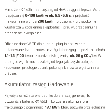
Mimo że RX 450h+ jest cięższy od HEV, osiągi są lepsze. Auto
rozpędza się
0–100 km/h w ok. 6.5–6.6 s
, a prędkość
maksymalna wynosi
200 km/h
. To poziom, który spokojnie
wystarcza w codziennej eksploatacji i przy wyprzedzaniu na
drogach szybkiego ruchu.
Oficjalne dane WLTP dla hybrydy plug-in przy w pełni
naładowanej baterii mówią o zużyciu benzyny na poziomie około
1.1–1.3 l/100 km
oraz bardzo niskiej emisji
ok. 26 g CO₂/km
. W
praktyce wynik mocno zależy od tego, jak często auto jest
ładowane i jak długie odcinki pokonuje kierowca wyłącznie na
prądzie.
Akumulator, zasięg i ładowanie
Największa różnica w stosunku do starszej generacji to
oczywiście bateria. RX 450h+ korzysta z akumulatora
trakcyjnego o pojemności
18.1 kWh
, który pozwala przejechać na