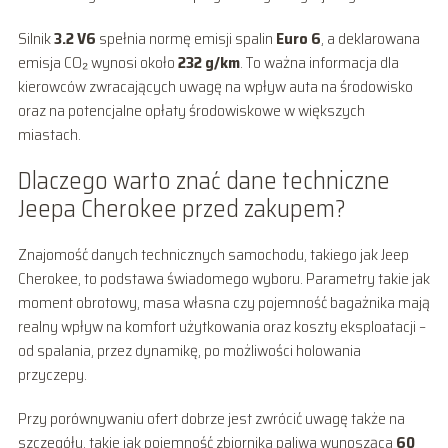
Silnik
3.2 V6
spełnia normę emisji spalin
Euro 6
, a deklarowana
emisja CO₂ wynosi około
232 g/km
. To ważna informacja dla
kierowców zwracających uwagę na wpływ auta na środowisko
oraz na potencjalne opłaty środowiskowe w większych
miastach.
Dlaczego warto znać dane techniczne
Jeepa Cherokee przed zakupem?
Znajomość danych technicznych samochodu, takiego jak Jeep
Cherokee, to podstawa świadomego wyboru. Parametry takie jak
moment obrotowy, masa własna czy pojemność bagażnika mają
realny wpływ na komfort użytkowania oraz koszty eksploatacji –
od spalania, przez dynamikę, po możliwości holowania
przyczepy.
Przy porównywaniu ofert dobrze jest zwrócić uwagę także na
szczegóły, takie jak pojemność zbiornika paliwa wynosząca
60