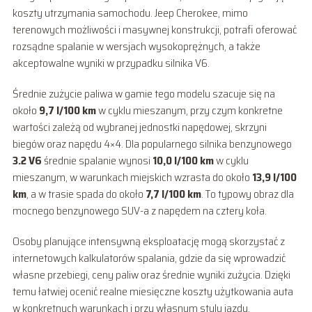
koszty utrzymania samochodu. Jeep Cherokee, mimo
terenowych możliwości i masywnej konstrukcji, potrafi oferować
rozsądne spalanie w wersjach wysokoprężnych, a także
akceptowalne wyniki w przypadku silnika V6.
Średnie zużycie paliwa w gamie tego modelu szacuje się na
około
9,7 l/100 km
w cyklu mieszanym, przy czym konkretne
wartości zależą od wybranej jednostki napędowej, skrzyni
biegów oraz napędu 4×4. Dla popularnego silnika benzynowego
3.2 V6
średnie spalanie wynosi
10,0 l/100 km
w cyklu
mieszanym, w warunkach miejskich wzrasta do około
13,9 l/100
km
, a w trasie spada do około
7,7 l/100 km
. To typowy obraz dla
mocnego benzynowego SUV-a z napędem na cztery koła.
Osoby planujące intensywną eksploatację mogą skorzystać z
internetowych kalkulatorów spalania, gdzie da się wprowadzić
własne przebiegi, ceny paliw oraz średnie wyniki zużycia. Dzięki
temu łatwiej ocenić realne miesięczne koszty użytkowania auta
w konkretnych warunkach i przy własnym stylu jazdy.