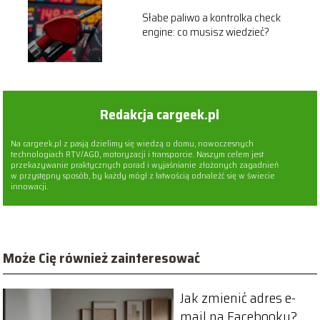
Słabe paliwo a kontrolka check
engine: co musisz wiedzieć?
Redakcja cargeek.pl
Na cargeek.pl z pasją dzielimy się wiedzą o domu, nowoczesnych
technologiach RTV/AGD, motoryzacji i transporcie. Naszym celem jest
przekazywanie praktycznych porad i wyjaśnianie złożonych zagadnień
w przystępny sposób, by każdy mógł z łatwością odnaleźć się w świecie
innowacji.
Może Cię również zainteresować
Jak zmienić adres e-
mail na Facebooku?