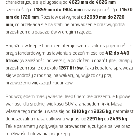
charakteryzuje się długością od
4623 mm do 4626 mm
,
szerokością od
1859 mm do 1904 mm
oraz wysokością od
1670
mm do 1720 mm
. Rozstaw osi wynosi od
2699 mm do 2720
mm
, co przekłada się na stabilne prowadzenie oraz wygodną
przestrzeń dla pasażerów w drugim rzędzie.
Bagażnik w Jeepie Cherokee oferuje szeroki zakres pojemności –
przy standardowym ustawieniu siedzeń mieści od
412 do 448
litrów
(w zależności od wersji), a po złożeniu oparć tylnej kanapy
przestrzeń rośnie do około
1267 litrów
. Taka kubatura sprawdza
się w podróży z rodziną, na wakacyjny wyjazd czy przy
przewożeniu większych ładunków.
Pod względem masy własnej Jeep Cherokee prezentuje typowe
wartości dla średniej wielkości SUV-a z napędem 4×4. Masa
własna tego modelu waha się od
1810 kg
do
2036 kg
, natomiast
dopuszczalna masa całkowita wynosi od
2291 kg
do
2495 kg
.
Takie parametry wpływają na prowadzenie, zużycie paliwa oraz
możliwości holowania przyczepy.