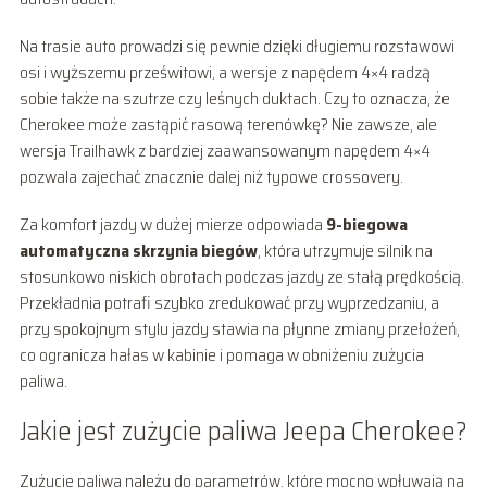
Na trasie auto prowadzi się pewnie dzięki długiemu rozstawowi
osi i wyższemu prześwitowi, a wersje z napędem 4×4 radzą
sobie także na szutrze czy leśnych duktach. Czy to oznacza, że
Cherokee może zastąpić rasową terenówkę? Nie zawsze, ale
wersja Trailhawk z bardziej zaawansowanym napędem 4×4
pozwala zajechać znacznie dalej niż typowe crossovery.
Za komfort jazdy w dużej mierze odpowiada
9-biegowa
automatyczna skrzynia biegów
, która utrzymuje silnik na
stosunkowo niskich obrotach podczas jazdy ze stałą prędkością.
Przekładnia potrafi szybko zredukować przy wyprzedzaniu, a
przy spokojnym stylu jazdy stawia na płynne zmiany przełożeń,
co ogranicza hałas w kabinie i pomaga w obniżeniu zużycia
paliwa.
Jakie jest zużycie paliwa Jeepa Cherokee?
Zużycie paliwa należy do parametrów, które mocno wpływają na