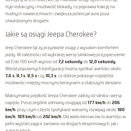
tryb redukcyjny i możliwość blokady, co poprawia trakcję na
trudnych nawierzchniach i zwiększa potencjał auta poza
utwardzonymi drogami.
Jakie są osiągi Jeepa Cherokee?
Jeep Cherokee łączy przyzwoite osiągi z wysokim komfortem
jazdy. W zależności od wybranej wersji silnikowej przyspieszenie
od 0 do 100 km/h wynosi od
7,2 sekundy
do
12,0 sekundy
.
Wśród popularnych konfiguracji można spotkać wartości około
7,6 s
,
8,1 s
,
8,5 s
czy
10,3 s
, co dobrze pokazuje rozpiętość
możliwości między mocnymi benzynami a słabszymi dieslami.
Maksymalna prędkość Jeepa Cherokee zależy od silnika i wersji
napędu. Poszczególne odmiany osiągają od
177 km/h
do
206
km/h
, przy czym często spotykane warianty rozwijają około
180
km/h
,
189 km/h
lub
202 km/h
. Dla wielu kierowców to wartości w
pełni wystarczające zarówno na drogach ekspresowych, jak i
autostradach.