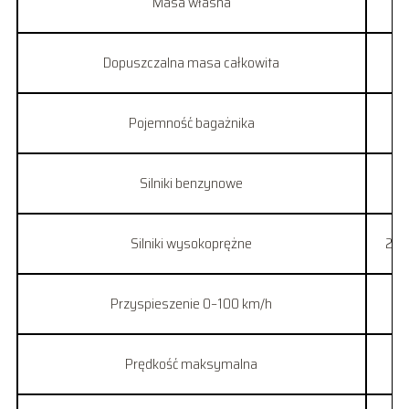
Masa własna
Dopuszczalna masa całkowita
Pojemność bagażnika
4
Silniki benzynowe
Silniki wysokoprężne
2.0 
Przyspieszenie 0–100 km/h
Prędkość maksymalna