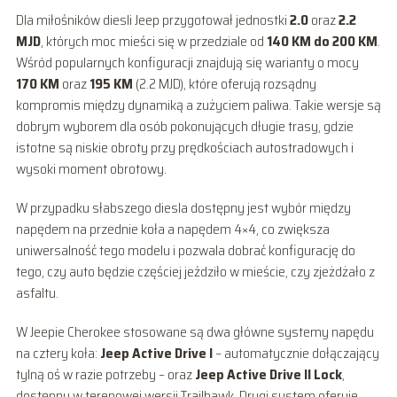
Dla miłośników diesli Jeep przygotował jednostki
2.0
oraz
2.2
MJD
, których moc mieści się w przedziale od
140 KM do 200 KM
.
Wśród popularnych konfiguracji znajdują się warianty o mocy
170 KM
oraz
195 KM
(2.2 MJD), które oferują rozsądny
kompromis między dynamiką a zużyciem paliwa. Takie wersje są
dobrym wyborem dla osób pokonujących długie trasy, gdzie
istotne są niskie obroty przy prędkościach autostradowych i
wysoki moment obrotowy.
W przypadku słabszego diesla dostępny jest wybór między
napędem na przednie koła a napędem 4×4, co zwiększa
uniwersalność tego modelu i pozwala dobrać konfigurację do
tego, czy auto będzie częściej jeździło w mieście, czy zjeżdżało z
asfaltu.
W Jeepie Cherokee stosowane są dwa główne systemy napędu
na cztery koła:
Jeep Active Drive I
– automatycznie dołączający
tylną oś w razie potrzeby – oraz
Jeep Active Drive II Lock
,
dostępny w terenowej wersji Trailhawk. Drugi system oferuje