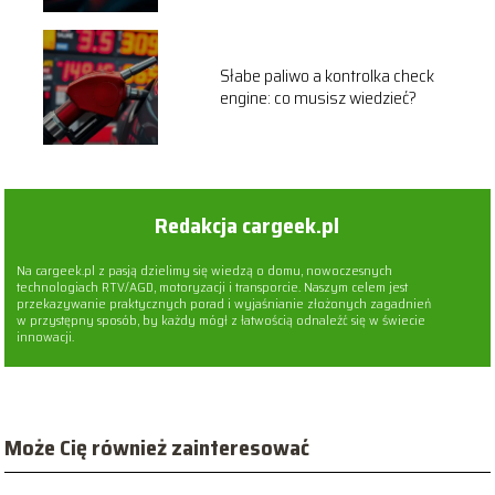
Słabe paliwo a kontrolka check
engine: co musisz wiedzieć?
Redakcja cargeek.pl
Na cargeek.pl z pasją dzielimy się wiedzą o domu, nowoczesnych
technologiach RTV/AGD, motoryzacji i transporcie. Naszym celem jest
przekazywanie praktycznych porad i wyjaśnianie złożonych zagadnień
w przystępny sposób, by każdy mógł z łatwością odnaleźć się w świecie
innowacji.
Może Cię również zainteresować