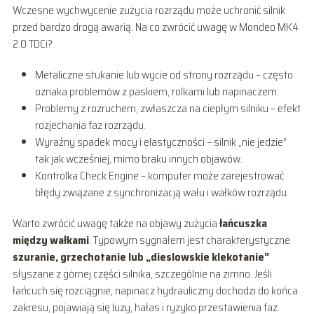
Wczesne wychwycenie zużycia rozrządu może uchronić silnik
przed bardzo drogą awarią. Na co zwrócić uwagę w Mondeo MK4
2.0 TDCi?
Metaliczne stukanie lub wycie od strony rozrządu – często
oznaka problemów z paskiem, rolkami lub napinaczem.
Problemy z rozruchem, zwłaszcza na ciepłym silniku – efekt
rozjechania faz rozrządu.
Wyraźny spadek mocy i elastyczności – silnik „nie jedzie”
tak jak wcześniej, mimo braku innych objawów.
Kontrolka Check Engine – komputer może zarejestrować
błędy związane z synchronizacją wału i wałków rozrządu.
Warto zwrócić uwagę także na objawy zużycia
łańcuszka
między wałkami
. Typowym sygnałem jest charakterystyczne
szuranie, grzechotanie lub „dieslowskie klekotanie”
słyszane z górnej części silnika, szczególnie na zimno. Jeśli
łańcuch się rozciągnie, napinacz hydrauliczny dochodzi do końca
zakresu, pojawiają się luzy, hałas i ryzyko przestawienia faz