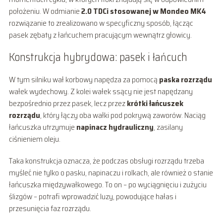
położeniu. W odmianie
2.0 TDCi stosowanej w Mondeo MK4
rozwiązanie to zrealizowano w specyficzny sposób, łącząc
pasek zębaty z łańcuchem pracującym wewnątrz głowicy.
Konstrukcja hybrydowa: pasek i łańcuch
W tym silniku wał korbowy napędza za pomocą
paska rozrządu
wałek wydechowy. Z kolei wałek ssący nie jest napędzany
bezpośrednio przez pasek, lecz przez
krótki łańcuszek
rozrządu
, który łączy oba wałki pod pokrywą zaworów. Naciąg
łańcuszka utrzymuje
napinacz hydrauliczny
, zasilany
ciśnieniem oleju.
Taka konstrukcja oznacza, że podczas obsługi rozrządu trzeba
myśleć nie tylko o pasku, napinaczu i rolkach, ale również o stanie
łańcuszka międzywałkowego. To on – po wyciągnięciu i zużyciu
ślizgów – potrafi wprowadzić luzy, powodujące hałas i
przesunięcia faz rozrządu.