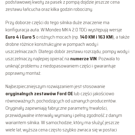
podstawowej kwoty za pasek z pompą dojdzie jeszcze cena
zestawu łańcucha oraz kilka godzin robocizny.
Przy doborze części do tego silnika duże znaczenie ma
konfiguracja auta. W Mondeo MK4 2.0 TDCi występują wersje
Euro 4 i Euro 5
o różnych mocach (np.
140 KM i 163 KM
), a także
drobne różnice konstrukcyjne w pompach wody i
uszczelniaczach. Dlatego dobór zestawu rozrządu, pompy wody i
uszczelniaczy najlepiej opierać na
numerze VIN
. Pozwala to
uniknąć problemu z niedopasowaniem części i gwarantuje
poprawny montaż.
Najbezpieczniejszym rozwiązaniem jest stosowanie
oryginalnych zestawów Ford OE
lub części jakościowo
równoważnych, pochodzących od uznanych producentów.
Oryginały zapewniają fabryczne parametry trwałości,
przewidywalne interwały wymiany i pełną zgodność z danym
wariantem silnika. W samochodzie, który ma służyć jeszcze
wiele lat, wyższa cena często szybko zwraca się w postaci