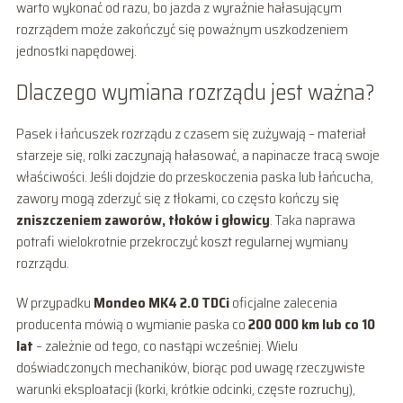
warto wykonać od razu, bo jazda z wyraźnie hałasującym
rozrządem może zakończyć się poważnym uszkodzeniem
jednostki napędowej.
Dlaczego wymiana rozrządu jest ważna?
Pasek i łańcuszek rozrządu z czasem się zużywają – materiał
starzeje się, rolki zaczynają hałasować, a napinacze tracą swoje
właściwości. Jeśli dojdzie do przeskoczenia paska lub łańcucha,
zawory mogą zderzyć się z tłokami, co często kończy się
zniszczeniem zaworów, tłoków i głowicy
. Taka naprawa
potrafi wielokrotnie przekroczyć koszt regularnej wymiany
rozrządu.
W przypadku
Mondeo MK4 2.0 TDCi
oficjalne zalecenia
producenta mówią o wymianie paska co
200 000 km lub co 10
lat
– zależnie od tego, co nastąpi wcześniej. Wielu
doświadczonych mechaników, biorąc pod uwagę rzeczywiste
warunki eksploatacji (korki, krótkie odcinki, częste rozruchy),