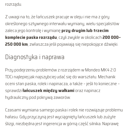
rozrządu.
Z uwagi na to, że łańcuszek pracuje w oleju i nie ma z góry
określonego sztywnego interwału wymiany, wielu specjalistów
zaleca jego kontrolę i wymianę
przy drugim lub trzecim
komplecie paska rozrządu
, czyli zwykle w okolicach
200 000–
250 000 km
, zwłaszcza jeśli pojawiają się niepokojące dźwięki.
Diagnostyka i naprawa
Przy podejrzeniu problemów z rozrządem w Mondeo MK4 2.0
TDCi najlepiej jak najszybciej udać się do warsztatu. Mechanik
oceni stan paska, rolek i napinacza, a także – jeśli to konieczne –
sprawdzi
łańcuszek między wałkami
oraz napinacz
hydrauliczny pod pokrywą zaworów.
Czasami wymiana samego paska i rolek nie rozwiązuje problemu
hałasu. Gdy przyczyną jest wyciągnięty łańcuszek lub zużyte
ślizgi, niezbędna jest ingerencja w górną część silnika. Naprawę