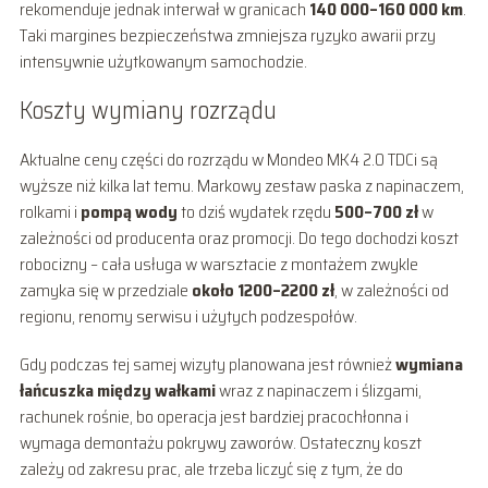
rekomenduje jednak interwał w granicach
140 000–160 000 km
.
Taki margines bezpieczeństwa zmniejsza ryzyko awarii przy
intensywnie użytkowanym samochodzie.
Koszty wymiany rozrządu
Aktualne ceny części do rozrządu w Mondeo MK4 2.0 TDCi są
wyższe niż kilka lat temu. Markowy zestaw paska z napinaczem,
rolkami i
pompą wody
to dziś wydatek rzędu
500–700 zł
w
zależności od producenta oraz promocji. Do tego dochodzi koszt
robocizny – cała usługa w warsztacie z montażem zwykle
zamyka się w przedziale
około 1200–2200 zł
, w zależności od
regionu, renomy serwisu i użytych podzespołów.
Gdy podczas tej samej wizyty planowana jest również
wymiana
łańcuszka między wałkami
wraz z napinaczem i ślizgami,
rachunek rośnie, bo operacja jest bardziej pracochłonna i
wymaga demontażu pokrywy zaworów. Ostateczny koszt
zależy od zakresu prac, ale trzeba liczyć się z tym, że do