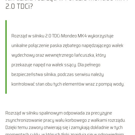
2.0 TDCi?
Rozrząd w silniku 2.0 TDCi Mondeo MK4 wykorzystuje
unikalne połączenie paska zębatego napędzającego wałek
wydechowy oraz wewnętrznego łańcuszka, który
przekazuje napęd na wałek ssący. Dla pełnego
bezpieczeństwa silnika, podczas serwisu należy
kontrolować stan obu tych elementów wraz z pompą wody.
Rozrząd w silniku spalinowym odpowiada za precyzyjne
zsynchronizowanie pracy wału korbowego z wałkami rozrządu.
Dzięki temu zawory otwierają się i zamykają dokładnie w tych
momentach cyklu, w których tłoki znajdują się w odpowiednim