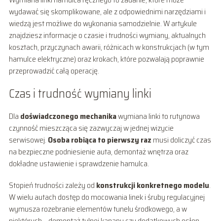
wydawać się skomplikowane, ale z odpowiednimi narzędziami i
wiedzą jest możliwe do wykonania samodzielnie. W artykule
znajdziesz informacje o czasie i trudności wymiany, aktualnych
kosztach, przyczynach awarii, różnicach w konstrukcjach (w tym
hamulce elektryczne) oraz krokach, które pozwalają poprawnie
przeprowadzić całą operację.
Czas i trudność wymiany linki
Dla
doświadczonego mechanika
wymiana linki to rutynowa
czynność mieszcząca się zazwyczaj w jednej wizycie
serwisowej.
Osoba robiąca to pierwszy raz
musi doliczyć czas
na bezpieczne podniesienie auta, demontaż wnętrza oraz
dokładne ustawienie i sprawdzenie hamulca.
Stopień trudności zależy od
konstrukcji konkretnego modelu
.
W wielu autach dostęp do mocowania linek i śruby regulacyjnej
wymusza rozebranie elementów tunelu środkowego, a w
niektórych – demontaż tylnej kanapy czy dodatkowych osłon