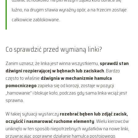
luźno, na drugim stawia wyraźny opór, a na trzecim zostaje
całkowicie zablokowane.
Co sprawdzić przed wymianą linki?
Zanim uznasz, że linka jest winna wszystkiemu,
sprawdź stan
dźwigni rozpierającej w bębnach lub zaciskach
. Bardzo
często to właśnie
dźwignia w mechanizmie hamulca
pomocniczego
zapieka się od korozji, zostaje w pozycji
„hamowanie” i blokuje koło, podczas gdy sama linka wciąż jest
sprawna.
W takiej sytuacji wystarczy
rozebrać bęben lub zdjąć zacisk,
oczyścić i nasmarować ruchome elementy
. Wielu kierowców
uniknęło w ten sposób niepotrzebnych wydatków na nowe linki,
przywracając poprawne działanie hamulca postojowego.