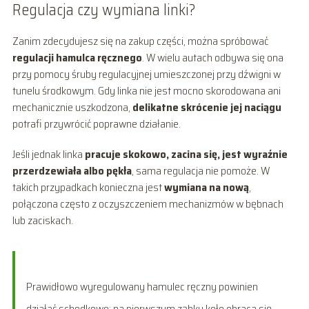
Regulacja czy wymiana linki?
Zanim zdecydujesz się na zakup części, można spróbować
regulacji hamulca ręcznego
. W wielu autach odbywa się ona
przy pomocy śruby regulacyjnej umieszczonej przy dźwigni w
tunelu środkowym. Gdy linka nie jest mocno skorodowana ani
mechanicznie uszkodzona,
delikatne skrócenie jej naciągu
potrafi przywrócić poprawne działanie.
Jeśli jednak linka
pracuje skokowo, zacina się, jest wyraźnie
przerdzewiała albo pękła
, sama regulacja nie pomoże. W
takich przypadkach konieczna jest
wymiana na nową
,
połączona często z oczyszczeniem mechanizmów w bębnach
lub zaciskach.
Prawidłowo wyregulowany hamulec ręczny powinien
działać schodkowo: na pierwszym ząbku koło obraca się