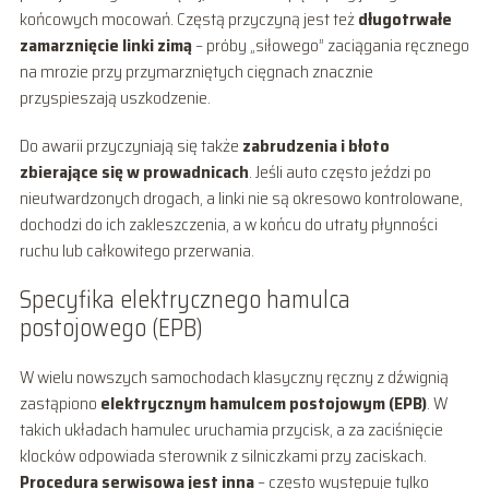
końcowych mocowań. Częstą przyczyną jest też
długotrwałe
zamarznięcie linki zimą
– próby „siłowego” zaciągania ręcznego
na mrozie przy przymarzniętych cięgnach znacznie
przyspieszają uszkodzenie.
Do awarii przyczyniają się także
zabrudzenia i błoto
zbierające się w prowadnicach
. Jeśli auto często jeździ po
nieutwardzonych drogach, a linki nie są okresowo kontrolowane,
dochodzi do ich zakleszczenia, a w końcu do utraty płynności
ruchu lub całkowitego przerwania.
Specyfika elektrycznego hamulca
postojowego (EPB)
W wielu nowszych samochodach klasyczny ręczny z dźwignią
zastąpiono
elektrycznym hamulcem postojowym (EPB)
. W
takich układach hamulec uruchamia przycisk, a za zaciśnięcie
klocków odpowiada sterownik z silniczkami przy zaciskach.
Procedura serwisowa jest inna
– często występuje tylko