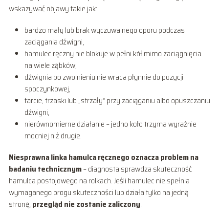
wskazywać objawy takie jak:
bardzo mały lub brak wyczuwalnego oporu podczas
zaciągania dźwigni,
hamulec ręczny nie blokuje w pełni kół mimo zaciągnięcia
na wiele ząbków,
dźwignia po zwolnieniu nie wraca płynnie do pozycji
spoczynkowej,
tarcie, trzaski lub „strzały” przy zaciąganiu albo opuszczaniu
dźwigni,
nierównomierne działanie – jedno koło trzyma wyraźnie
mocniej niż drugie.
Niesprawna linka hamulca ręcznego oznacza problem na
badaniu technicznym
– diagnosta sprawdza skuteczność
hamulca postojowego na rolkach. Jeśli hamulec nie spełnia
wymaganego progu skuteczności lub działa tylko na jedną
stronę,
przegląd nie zostanie zaliczony
.