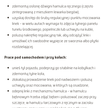
zdemontuj osłonę dźwigni hamulca ręcznego (często
zintegrowaną z mieszkiem lewarka biegów),
uzyskaj dostęp do śruby regulacyjnej i punktu mocowania
linek – w wielu autach wymaga to zdjęcia tylnego panelu
tunelu środkowego, popielniczki lub uchwytu na kubki,
poluzuj nakrętkę regulacyjną tak, aby odciążyć linki i
umożliwić ich swobodne wypięcie ze sworznia albo płytki
rozdzielającej.
Prace pod samochodem i przy kołach:
unieś tył pojazdu, podeprzyj go stabilnie na kobyłkach i
zdemontuj tylne koła,
zlokalizuj prowadzenie linek pod nadwoziem i poluzuj
uchwyty oraz mocowania, w których są osadzone,
odepnij linki z mechanizmu hamulca – w hamulcu
bębnowym trzeba zdjąć bęben i poluzować zaczep przy
szczęce, w hamulcu tarczowym z ręcznym w zacisku