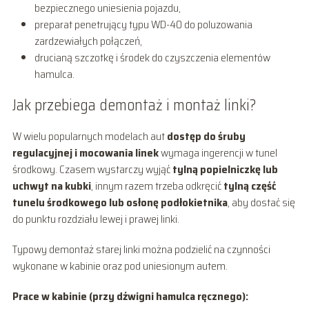
bezpiecznego uniesienia pojazdu,
preparat penetrujący typu WD-40 do poluzowania
zardzewiałych połączeń,
drucianą szczotkę i środek do czyszczenia elementów
hamulca.
Jak przebiega demontaż i montaż linki?
W wielu popularnych modelach aut
dostęp do śruby
regulacyjnej i mocowania linek
wymaga ingerencji w tunel
środkowy. Czasem wystarczy wyjąć
tylną popielniczkę lub
uchwyt na kubki
, innym razem trzeba odkręcić
tylną część
tunelu środkowego lub osłonę podłokietnika
, aby dostać się
do punktu rozdziału lewej i prawej linki.
Typowy demontaż starej linki można podzielić na czynności
wykonane w kabinie oraz pod uniesionym autem.
Prace w kabinie (przy dźwigni hamulca ręcznego):