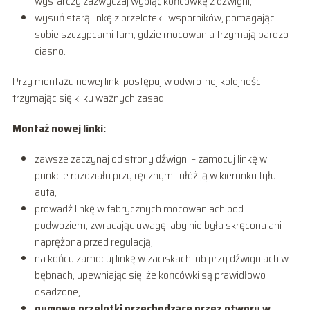
wystarczy zazwyczaj wypiąć końcówkę z dźwigni,
wysuń starą linkę z przelotek i wsporników, pomagając
sobie szczypcami tam, gdzie mocowania trzymają bardzo
ciasno.
Przy montażu nowej linki postępuj w odwrotnej kolejności,
trzymając się kilku ważnych zasad.
Montaż nowej linki:
zawsze zaczynaj od strony dźwigni – zamocuj linkę w
punkcie rozdziału przy ręcznym i ułóż ją w kierunku tyłu
auta,
prowadź linkę w fabrycznych mocowaniach pod
podwoziem, zwracając uwagę, aby nie była skręcona ani
naprężona przed regulacją,
na końcu zamocuj linkę w zaciskach lub przy dźwigniach w
bębnach, upewniając się, że końcówki są prawidłowo
osadzone,
gumowe przelotki przechodzące przez otwory w