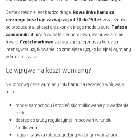
Sama część nie jest bardzo droga.
Nowa linka hamulca
ręcznego kosztuje zazwyczaj od 30 do 150 zł
, w zależności
od producenta, jakości oraz konkretnego modelu auta.
Tańsze
zamienniki
obniżają wydatek jednorazowo, ale bywają mniej
trwałe.
Części markowe
zazwyczaj lepiej znoszą korozję i
intensywne użytkowanie, co zmniejsza ryzyko kolejnej wymiany
w krótkim czasie.
Co wpływa na koszt wymiany?
Na końcową cenę wymiany linki hamulca ręcznego wpływają
m.in.:
model samochodu i stopień skomplikowania prowadzenia
linek,
dostęp do śruby regulacyjnej i mocowań w tunelu
środkowym,
region i stawka roboczogodziny w danym warsztacie,