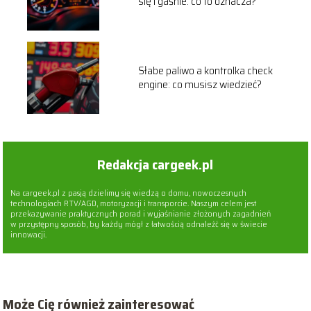
się i gaśnie: co to oznacza?
Słabe paliwo a kontrolka check
engine: co musisz wiedzieć?
Redakcja cargeek.pl
Na cargeek.pl z pasją dzielimy się wiedzą o domu, nowoczesnych
technologiach RTV/AGD, motoryzacji i transporcie. Naszym celem jest
przekazywanie praktycznych porad i wyjaśnianie złożonych zagadnień
w przystępny sposób, by każdy mógł z łatwością odnaleźć się w świecie
innowacji.
Może Cię również zainteresować