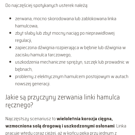
Do najczęściej spotykanych usterek należą:
zerwana, mocno skorodowana lub zablokowana linka
hamulcowa,
zbyt słaby lub zbyt mocny naciąg po nieprawidłowej
regulacji,
zapieczona dźwignia rozpierająca w bębnie lub dźwignia w
zacisku hamulca tarczowego,
uszkodzenia mechaniczne sprężyn, szczęk lub prowadnic w
bębnach,
problemy z elektrycznym hamulcem postojowym w autach
nowszej generacji.
Jakie są przyczyny zerwania linki hamulca
ręcznego?
Najczęstszy scenariusz to
wieloletnia korozja cięgna,
wzmocniona solą drogową i uszkodzonymi osłonami
. Linka
pracuje wtedy coraz ciężej, aż w końcu pęka przy jednym z