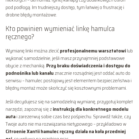
pod podłogą. Im trudniejszy dostęp, tym łatwiej o frustrację i
drobne błędy montażowe.
Kto powinien wymieniać linkę hamulca
ręcznego?
Wymianę linki można zlecić
profesjonalnemu warsztatowi
lub
wykonać samodzielnie, jeśli masz przynajmniej podstawowe
obycie z mechaniką.
Przy braku doświadczenia i dostępu do
podnośnika lub kanału
znacznie rozsądniej jest oddać auto do
serwisu – hamulec postojowy jest elementem bezpieczeństwa i
błędny montaż może skończyć się kosztownymi problemami.
Jeśli decydujesz się na samodzielną wymianę, przygotuj komplet
narzędzi, zapoznaj się z
instrukcją dla konkretnego modelu
auta
i zarezerwuj sobie czas bez pośpiechu. Sprawdź także, czy
Twoje auto nie ma rozwiązania nietypowego – przykładowo w
Citroenie Xantii hamulec ręczny działa na koła przedniej
osi
, co wpływa na przebieg prac.