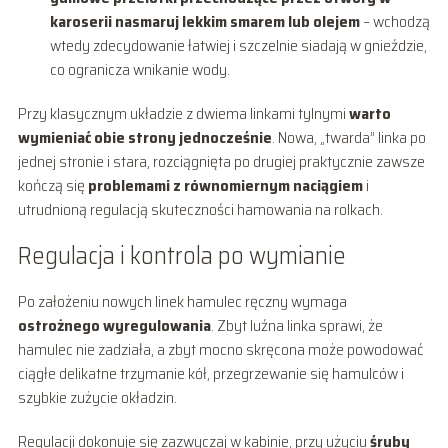
karoserii nasmaruj lekkim smarem lub olejem
– wchodzą
wtedy zdecydowanie łatwiej i szczelnie siadają w gnieździe,
co ogranicza wnikanie wody.
Przy klasycznym układzie z dwiema linkami tylnymi
warto
wymieniać obie strony jednocześnie
. Nowa, „twarda” linka po
jednej stronie i stara, rozciągnięta po drugiej praktycznie zawsze
kończą się
problemami z równomiernym naciągiem
i
utrudnioną regulacją skuteczności hamowania na rolkach.
Regulacja i kontrola po wymianie
Po założeniu nowych linek hamulec ręczny wymaga
ostrożnego wyregulowania
. Zbyt luźna linka sprawi, że
hamulec nie zadziała, a zbyt mocno skręcona może powodować
ciągłe delikatne trzymanie kół, przegrzewanie się hamulców i
szybkie zużycie okładzin.
Regulacji dokonuje się zazwyczaj w kabinie, przy użyciu
śruby