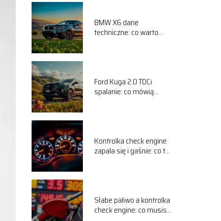
BMW X6 dane
techniczne: co warto
wiedzieć o tym modelu?
Ford Kuga 2.0 TDCi
spalanie: co mówią
użytkownicy na forum?
Kontrolka check engine
zapala się i gaśnie: co to
oznacza?
Słabe paliwo a kontrolka
check engine: co musisz
wiedzieć?