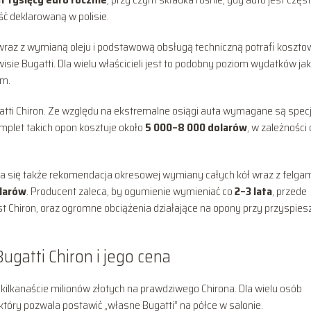
ć deklarowaną w polisie.
wraz z wymianą oleju i podstawową obsługą techniczną potrafi koszto
ie Bugatti. Dla wielu właścicieli jest to podobny poziom wydatków jak
um.
atti Chiron. Ze względu na ekstremalne osiągi auta wymagane są specj
omplet takich opon kosztuje około
5 000–8 000 dolarów
, w zależności
a się także rekomendacja okresowej wymiany całych kół wraz z felgam
larów
. Producent zaleca, by ogumienie wymieniać co
2–3 lata
, przede
st Chiron, oraz ogromne obciążenia działające na opony przy przyspies
ugatti Chiron i jego cena
kilkanaście milionów złotych na prawdziwego Chirona. Dla wielu osób
który pozwala postawić „własne Bugatti” na półce w salonie.