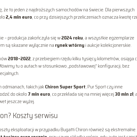
wę, że to jeden z najdroższych samochodów na świecie. Dla pierwszych
oło
2,4 mln euro
, co przy dzisiejszych przeliczeniach oznacza kwotę r
ie – produkcja zakończyła się w
2024 roku
, a wszystkie egzemplarze
em są skazane wyłącznie na
rynek wtórny
i aukcje kolekcjonerskie.
ików
2018–2022
, z przebiegiem rzędu kilku tysięcy kilometrów, osiąga 
 Mówimy tu o autach w stosunkowo „podstawowej” konfiguracji, bez
ecjalnych.
h odmianach, takich jak
Chiron Super Sport
, Pur Sport czy inne
odzić do około
7 mln euro
, co przekłada się na mniej więcej
30 mln zł
, 
wet jeszcze wyżej.
ron? Koszty serwisu
Koszty eksploatacji w przypadku Bugatti Chiron również są ekstremalne.
ąt tysięcy euro rocznie
, przy czym składka rośnie, gdy auto jest częs