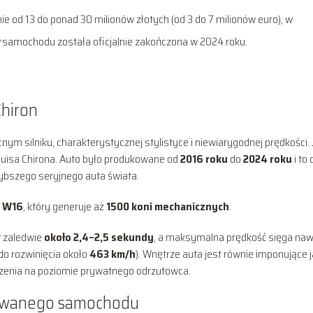
e od 13 do ponad 30 milionów złotych (od 3 do 7 milionów euro), w
persamochodu została oficjalnie zakończona w 2024 roku.
Chiron
ym silniku, charakterystycznej stylistyce i niewiarygodnej prędkości.
uisa Chirona. Auto było produkowane od
2016 roku
do
2024 roku
i to 
szybszego seryjnego auta świata.
k W16
, który generuje aż
1500 koni mechanicznych
.
w zaledwie
około 2,4–2,5 sekundy
, a maksymalna prędkość sięga na
do rozwinięcia około
463 km/h
). Wnętrze auta jest równie imponujące 
ńczenia na poziomie prywatnego odrzutowca.
używanego samochodu