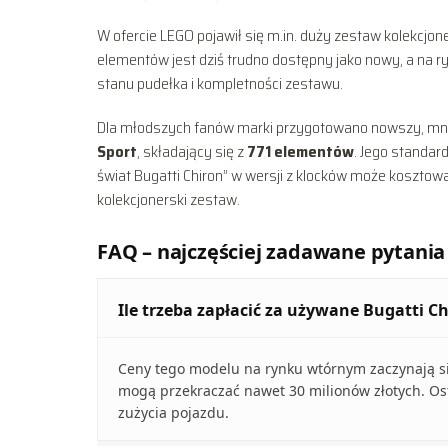
W ofercie LEGO pojawił się m.in. duży zestaw kolekcjon
elementów jest dziś trudno dostępny jako nowy, a na r
stanu pudełka i kompletności zestawu.
Dla młodszych fanów marki przygotowano nowszy, mn
Sport
, składający się z
771 elementów
. Jego standa
świat Bugatti Chiron” w wersji z klocków może kosztow
kolekcjonerski zestaw.
FAQ – najczęściej zadawane pytania
Ile trzeba zapłacić za używane Bugatti C
Ceny tego modelu na rynku wtórnym zaczynają się
mogą przekraczać nawet 30 milionów złotych. Os
zużycia pojazdu.