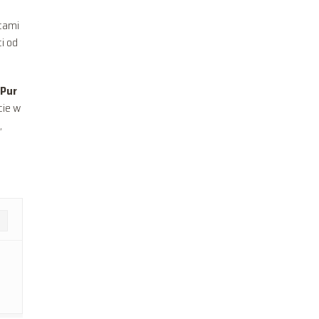
ącami
ci od
 Pur
cie w
,