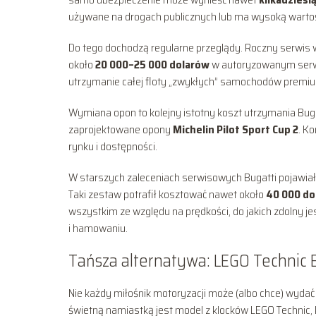
używane na drogach publicznych lub ma wysoką wartoś
Do tego dochodzą regularne przeglądy. Roczny serwis 
około
20 000–25 000 dolarów
w autoryzowanym serwis
utrzymanie całej floty „zwykłych” samochodów premi
Wymiana opon to kolejny istotny koszt utrzymania Bug
zaprojektowane opony
Michelin Pilot Sport Cup 2
. K
rynku i dostępności.
W starszych zaleceniach serwisowych Bugatti pojawiał
Taki zestaw potrafił kosztować nawet około
40 000 do
wszystkim ze względu na prędkości, do jakich zdolny je
i hamowaniu.
Tańsza alternatywa: LEGO Technic B
Nie każdy miłośnik motoryzacji może (albo chce) wydać 
świetną namiastką jest model z klocków LEGO Technic, 