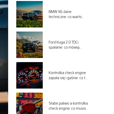
BMW X6 dane
techniczne: co warto
wiedzieć o tym modelu?
Ford Kuga 2.0 TDCi
spalanie: co mówią
użytkownicy na forum?
Kontrolka check engine
zapala się i gaśnie: co to
oznacza?
Słabe paliwo a kontrolka
check engine: co musisz
wiedzieć?