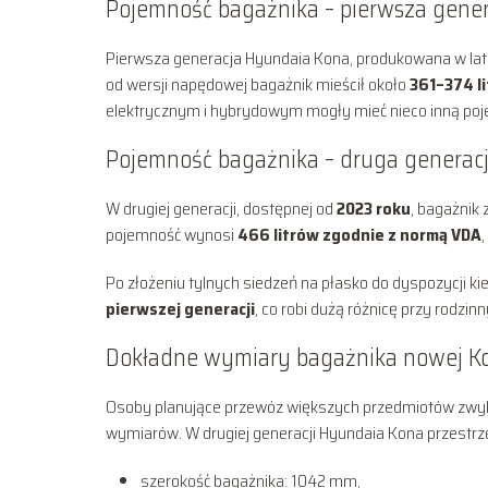
Pojemność bagażnika – pierwsza gener
Pierwsza generacja Hyundaia Kona, produkowana w la
od wersji napędowej bagażnik mieścił około
361–374 l
elektrycznym i hybrydowym mogły mieć nieco inną po
Pojemność bagażnika – druga generacj
W drugiej generacji, dostępnej od
2023 roku
, bagażnik
pojemność wynosi
466 litrów zgodnie z normą VDA
,
Po złożeniu tylnych siedzeń na płasko do dyspozycji ki
pierwszej generacji
, co robi dużą różnicę przy rodz
Dokładne wymiary bagażnika nowej K
Osoby planujące przewóz większych przedmiotów zwykle 
wymiarów. W drugiej generacji Hyundaia Kona przestr
szerokość bagażnika: 1042 mm,