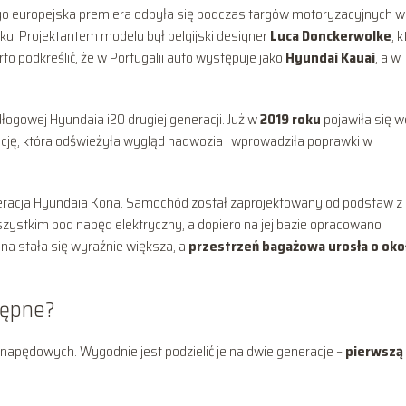
ego europejska premiera odbyła się podczas targów motoryzacyjnych 
u. Projektantem modelu był belgijski designer
Luca Donckerwolke
, 
 podkreślić, że w Portugalii auto występuje jako
Hyundai Kauai
, a w
łogowej Hyundaia i20 drugiej generacji. Już w
2019 roku
pojawiła się w
ję, która odświeżyła wygląd nadwozia i wprowadziła poprawki w
eracja Hyundaia Kona. Samochód został zaprojektowany od podstaw z
ystkim pod napęd elektryczny, a dopiero na jej bazie opracowano
a stała się wyraźnie większa, a
przestrzeń bagażowa urosła o oko
tępne?
 napędowych. Wygodnie jest podzielić je na dwie generacje –
pierwszą