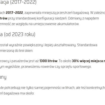
acja (2017–2022)
tach
2017–2022
, zapewniała mniejszą przestrzeń bagażową. W zależno
itrów
przy standardowej konfiguracji siedzeń. Odmiany z napędem
jemność ze względu na umiejscowienie akumulatorów.
a (od 2023 roku)
 został wyraźnie powiększony i lepiej ukształtowany. Standardowa
 mierzoną do linii okien.
erowcy i pasażerów jest aż
1300 litrów
. To około
30% więcej miejsca 
innym wyjeździe, przewożeniu rowerów czy sprzętu sportowego.
ony
potrzebują nie tylko samej pojemności w litrach, ale też konkretnych
zeń bagażowa ma około: