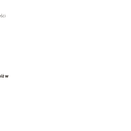
ści
niż w