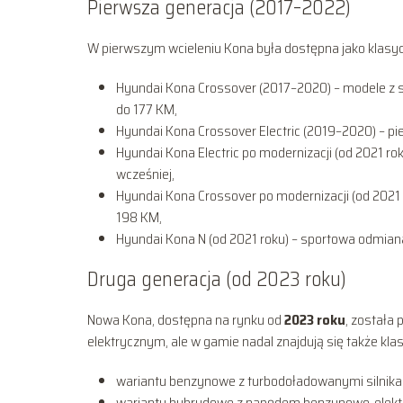
Pierwsza generacja (2017–2022)
W pierwszym wcieleniu Kona była dostępna jako klasyc
Hyundai Kona Crossover (2017–2020) – modele z 
do 177 KM,
Hyundai Kona Crossover Electric (2019–2020) – pi
Hyundai Kona Electric po modernizacji (od 2021 r
wcześniej,
Hyundai Kona Crossover po modernizacji (od 2021
198 KM,
Hyundai Kona N (od 2021 roku) – sportowa odmia
Druga generacja (od 2023 roku)
Nowa Kona, dostępna na rynku od
2023 roku
, została
elektrycznym, ale w gamie nadal znajdują się także kla
wariantu benzynowe z turbodoładowanymi silnika
warianty hybrydowe z napędem benzynowo-elekt