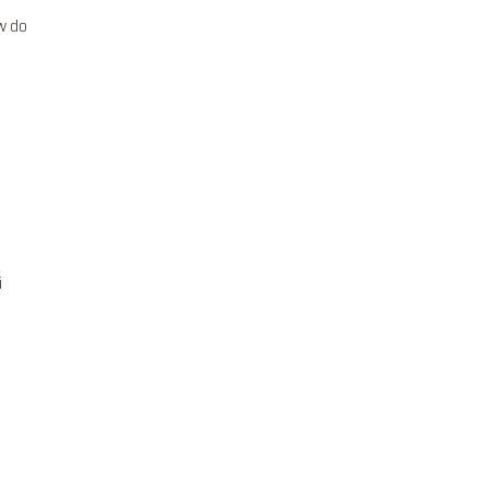
w do
i