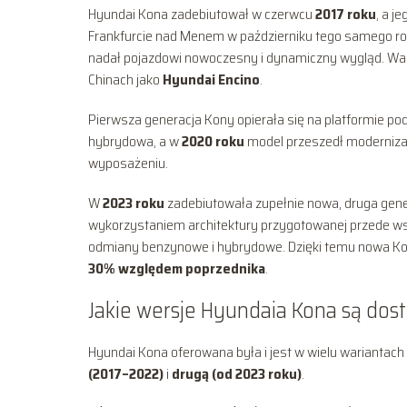
Hyundai Kona zadebiutował w czerwcu
2017 roku
, a j
Frankfurcie nad Menem w październiku tego samego rok
nadał pojazdowi nowoczesny i dynamiczny wygląd. Warto
Chinach jako
Hyundai Encino
.
Pierwsza generacja Kony opierała się na platformie pod
hybrydowa, a w
2020 roku
model przeszedł modernizac
wyposażeniu.
W
2023 roku
zadebiutowała zupełnie nowa, druga gen
wykorzystaniem architektury przygotowanej przede wsz
odmiany benzynowe i hybrydowe. Dzięki temu nowa Kon
30% względem poprzednika
.
Jakie wersje Hyundaia Kona są dos
Hyundai Kona oferowana była i jest w wielu wariantach
(2017–2022)
i
drugą (od 2023 roku)
.