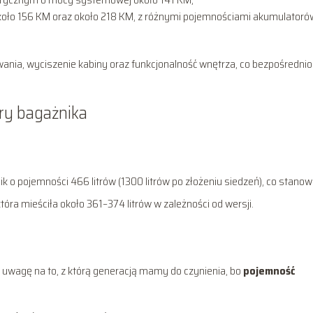
około 156 KM oraz około 218 KM, z różnymi pojemnościami akumulatoró
ania, wyciszenie kabiny oraz funkcjonalność wnętrza, co bezpośrednio
ry bagażnika
k o pojemności 466 litrów (1300 litrów po złożeniu siedzeń), co stanow
óra mieściła około 361–374 litrów w zależności od wersji.
uwagę na to, z którą generacją mamy do czynienia, bo
pojemność