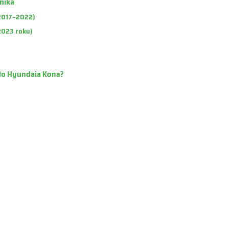
nika
(2017–2022)
2023 roku)
do Hyundaia Kona?