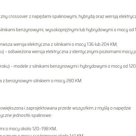
zny crossover z napędami spalinowymi, hybrydą oraz wersją elektryc
silnikami benzynowymi, wysokoprężnymi lub hybrydowymi o mocy od 
erwsza wersja elektryczna z silnikami o mocy 136 lub 204 KM,
oku) – odświeżona wersja elektryczna z identycznymi poziomami mocy j
 roku) – modele z silnikami benzynowymi i hybrydowymi o mocy od 120
na z benzynowym silnikiem o mocy 280 KM.
 powiększona i zaprojektowana przede wszystkim z myślą o napędzie
syczne jednostki spalinowe:
mi o mocy około 120–198 KM,
rycznym o mocy systemowej około 141 KM,