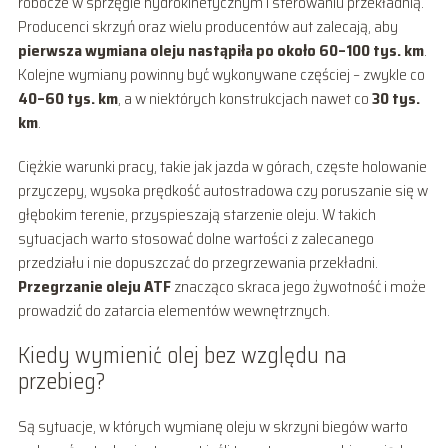
robocze w sprzęgle hydrokinetycznym i sterowaniu przekładnią.
Producenci skrzyń oraz wielu producentów aut zalecają, aby
pierwsza wymiana oleju nastąpiła po około 60–100 tys. km
.
Kolejne wymiany powinny być wykonywane częściej – zwykle co
40–60 tys. km
, a w niektórych konstrukcjach nawet co
30 tys.
km
.
Ciężkie warunki pracy, takie jak jazda w górach, częste holowanie
przyczepy, wysoka prędkość autostradowa czy poruszanie się w
głębokim terenie, przyspieszają starzenie oleju. W takich
sytuacjach warto stosować dolne wartości z zalecanego
przedziału i nie dopuszczać do przegrzewania przekładni.
Przegrzanie oleju ATF
znacząco skraca jego żywotność i może
prowadzić do zatarcia elementów wewnętrznych.
Kiedy wymienić olej bez względu na
przebieg?
Są sytuacje, w których wymianę oleju w skrzyni biegów warto