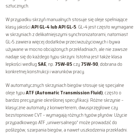
sztucznych.
W przypadku skrzyń manualnych stosuje się oleje spełniające
klasy jakości
API GL‑4 lub API GL‑5
. GL‑4 jest często wymagane
w skrzyniach z delikatniejszymi synchronizatorami, natomiast
GL‑5 zawiera więcej dodatków przeciwzużyciowych i bywa
używane w mocno obciążonych przekładniach, ale nie zawsze
nadaje się do każdego typu skrzyni. Istotna jest także klasa
lepkości według
SAE
, np.
75W‑85
czy
75W‑90
, dobrana do
konkretnej konstrukcji i warunków pracy.
W automatycznych skrzyniach biegów stosuje się specjalne
oleje typu
ATF (Automatic Transmission Fluid)
, często o
bardzo precyzyjnie określonej specyfikacji. Różne skrzynie –
klasyczne automaty z konwerterem, dwusprzęgłowe czy
bezstopniowe CVT – wymagają różnych typów płynów. Użycie
przypadkowego ATF „uniwersalnego” może prowadzić do
poślizgów, szarpania biegów, a nawet uszkodzenia przekładni.