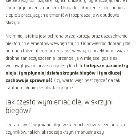
siebie zęby kół, łożyska i synchronizatory, ograniczając tarcie i
chroniąc je przed zatarciem. Druga to chłodzenie – olej odbiera
ciepło z pracujących elementów i rozprasza je w obudowie
skrzyni.
Nie mniej istotna jest ochrona przed korozją oraz uszczelnianie
niektórych elementów wewnętrznych. Odpowiednio dobrany olej
pomaga także utrzymać czystość wewnątrz przekładni – wiąże
drobne zanieczyszczenia i przenosi je w miejsce, gdzie są
wychwytywane przez magnesy lub filtr.
Im lepsze parametry
oleju, tym płynniej działa skrzynia biegów i tym dłużej
zachowuje sprawność
. Czy warto więc oszczędzać na tak
istotnym płynie eksploatacyjnym?
Jak często wymieniać olej w skrzyni
biegów?
Częstotliwość wymiany oleju w skrzyni biegów zależy od kilku
czynników, takich jak rodzaj skrzyni (manualna czy