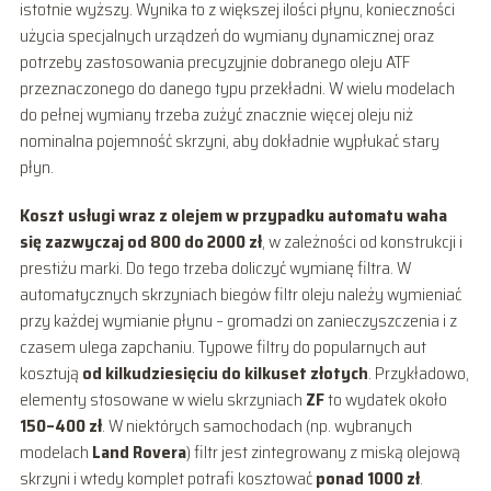
istotnie wyższy. Wynika to z większej ilości płynu, konieczności
użycia specjalnych urządzeń do wymiany dynamicznej oraz
potrzeby zastosowania precyzyjnie dobranego oleju ATF
przeznaczonego do danego typu przekładni. W wielu modelach
do pełnej wymiany trzeba zużyć znacznie więcej oleju niż
nominalna pojemność skrzyni, aby dokładnie wypłukać stary
płyn.
Koszt usługi wraz z olejem w przypadku automatu waha
się zazwyczaj od 800 do 2000 zł
, w zależności od konstrukcji i
prestiżu marki. Do tego trzeba doliczyć wymianę filtra. W
automatycznych skrzyniach biegów filtr oleju należy wymieniać
przy każdej wymianie płynu – gromadzi on zanieczyszczenia i z
czasem ulega zapchaniu. Typowe filtry do popularnych aut
kosztują
od kilkudziesięciu do kilkuset złotych
. Przykładowo,
elementy stosowane w wielu skrzyniach
ZF
to wydatek około
150–400 zł
. W niektórych samochodach (np. wybranych
modelach
Land Rovera
) filtr jest zintegrowany z miską olejową
skrzyni i wtedy komplet potrafi kosztować
ponad 1000 zł
.