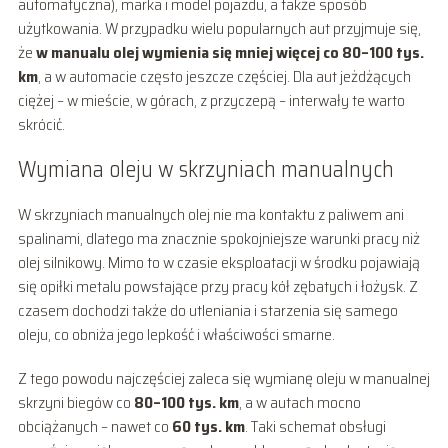
automatyczna), marka i model pojazdu, a także sposób
użytkowania. W przypadku wielu popularnych aut przyjmuje się,
że
w manualu olej wymienia się mniej więcej co 80–100 tys.
km
, a w automacie często jeszcze częściej. Dla aut jeżdżących
ciężej – w mieście, w górach, z przyczepą – interwały te warto
skrócić.
Wymiana oleju w skrzyniach manualnych
W skrzyniach manualnych olej nie ma kontaktu z paliwem ani
spalinami, dlatego ma znacznie spokojniejsze warunki pracy niż
olej silnikowy. Mimo to w czasie eksploatacji w środku pojawiają
się opiłki metalu powstające przy pracy kół zębatych i łożysk. Z
czasem dochodzi także do utleniania i starzenia się samego
oleju, co obniża jego lepkość i właściwości smarne.
Z tego powodu najczęściej zaleca się wymianę oleju w manualnej
skrzyni biegów co
80–100 tys. km
, a w autach mocno
obciążanych – nawet co
60 tys. km
. Taki schemat obsługi