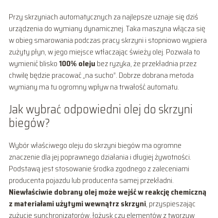
Przy skrzyniach automatycznych za najlepsze uznaje się dziś
urządzenia do wymiany dynamicznej. Taka maszyna włącza się
w obieg smarowania podczas pracy skrzyni i stopniowo wypiera
zużyty płyn, w jego miejsce wtłaczając świeży olej. Pozwala to
wymienić blisko
100% oleju
bez ryzyka, że przekładnia przez
chwilę będzie pracować „na sucho”. Dobrze dobrana metoda
wymiany ma tu ogromny wpływ na trwałość automatu.
Jak wybrać odpowiedni olej do skrzyni
biegów?
Wybór właściwego oleju do skrzyni biegów ma ogromne
znaczenie dla jej poprawnego działania i długiej żywotności.
Podstawą jest stosowanie środka zgodnego z zaleceniami
producenta pojazdu lub producenta samej przekładni.
Niewłaściwie dobrany olej może wejść w reakcję chemiczną
z materiałami użytymi wewnątrz skrzyni
, przyspieszając
zużycie synchronizatorów, łożysk czy elementów z tworzyw