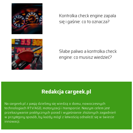
Kontrolka check engine zapala
się i gaśnie: co to oznacza?
Słabe paliwo a kontrolka check
engine: co musisz wiedzieć?
Redakcja cargeek.pl
Na cargeek.pl z pasją dzielimy się wiedzą o domu, nowoczesnych
technologiach RTV/AGD, motoryzacji i transporcie. Naszym celem jest
przekazywanie praktycznych porad i wyjaśnianie złożonych zagadnień
w przystępny sposób, by każdy mógł z łatwością odnaleźć się w świecie
innowacji.