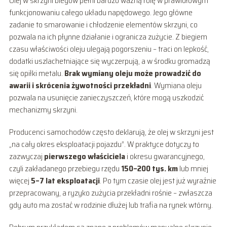
Olej w skrzyni biegów pełni bardzo ważną rolę w prawidłowym
funkcjonowaniu całego układu napędowego. Jego główne
zadanie to smarowanie i chłodzenie elementów skrzyni, co
pozwala na ich płynne działanie i ogranicza zużycie. Z biegiem
czasu właściwości oleju ulegają pogorszeniu – traci on lepkość,
dodatki uszlachetniające się wyczerpują, a w środku gromadzą
się opiłki metalu.
Brak wymiany oleju może prowadzić do
awarii i skrócenia żywotności przekładni
. Wymiana oleju
pozwala na usunięcie zanieczyszczeń, które mogą uszkodzić
mechanizmy skrzyni.
Producenci samochodów często deklarują, że olej w skrzyni jest
„na cały okres eksploatacji pojazdu”. W praktyce dotyczy to
zazwyczaj
pierwszego właściciela
i okresu gwarancyjnego,
czyli zakładanego przebiegu rzędu
150–200 tys. km
lub mniej
więcej
5–7 lat eksploatacji
. Po tym czasie olej jest już wyraźnie
przepracowany, a ryzyko zużycia przekładni rośnie – zwłaszcza
gdy auto ma zostać w rodzinie dłużej lub trafia na rynek wtórny.