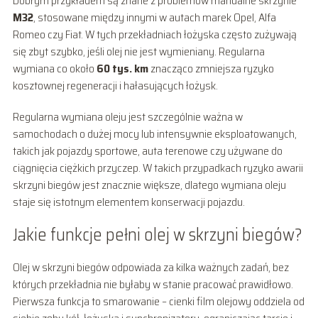
Dobrym przykładem są znane z problemów manualne skrzynie
M32
, stosowane między innymi w autach marek Opel, Alfa
Romeo czy Fiat. W tych przekładniach łożyska często zużywają
się zbyt szybko, jeśli olej nie jest wymieniany. Regularna
wymiana co około
60 tys. km
znacząco zmniejsza ryzyko
kosztownej regeneracji i hałasujących łożysk.
Regularna wymiana oleju jest szczególnie ważna w
samochodach o dużej mocy lub intensywnie eksploatowanych,
takich jak pojazdy sportowe, auta terenowe czy używane do
ciągnięcia ciężkich przyczep. W takich przypadkach ryzyko awarii
skrzyni biegów jest znacznie większe, dlatego wymiana oleju
staje się istotnym elementem konserwacji pojazdu.
Jakie funkcje pełni olej w skrzyni biegów?
Olej w skrzyni biegów odpowiada za kilka ważnych zadań, bez
których przekładnia nie byłaby w stanie pracować prawidłowo.
Pierwsza funkcja to smarowanie – cienki film olejowy oddziela od