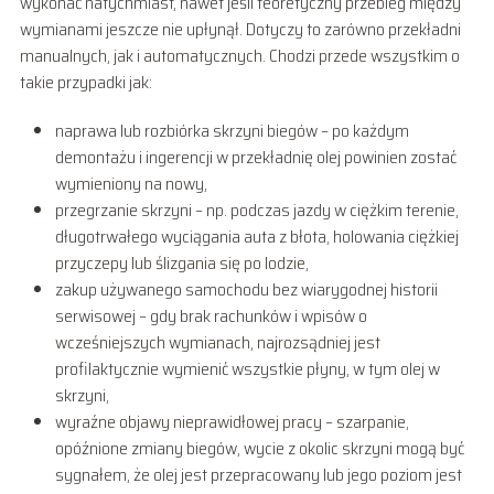
wykonać natychmiast, nawet jeśli teoretyczny przebieg między
wymianami jeszcze nie upłynął. Dotyczy to zarówno przekładni
manualnych, jak i automatycznych. Chodzi przede wszystkim o
takie przypadki jak:
naprawa lub rozbiórka skrzyni biegów – po każdym
demontażu i ingerencji w przekładnię olej powinien zostać
wymieniony na nowy,
przegrzanie skrzyni – np. podczas jazdy w ciężkim terenie,
długotrwałego wyciągania auta z błota, holowania ciężkiej
przyczepy lub ślizgania się po lodzie,
zakup używanego samochodu bez wiarygodnej historii
serwisowej – gdy brak rachunków i wpisów o
wcześniejszych wymianach, najrozsądniej jest
profilaktycznie wymienić wszystkie płyny, w tym olej w
skrzyni,
wyraźne objawy nieprawidłowej pracy – szarpanie,
opóźnione zmiany biegów, wycie z okolic skrzyni mogą być
sygnałem, że olej jest przepracowany lub jego poziom jest