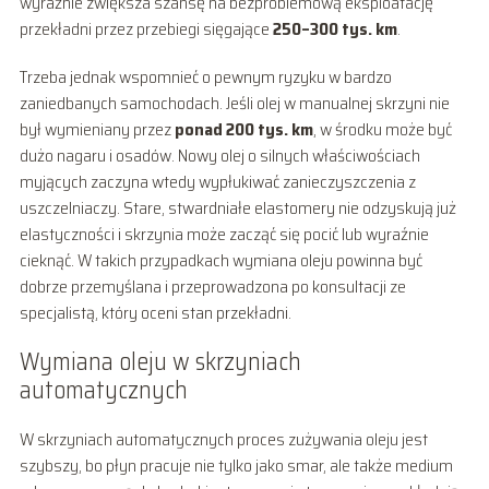
wyraźnie zwiększa szansę na bezproblemową eksploatację
przekładni przez przebiegi sięgające
250–300 tys. km
.
Trzeba jednak wspomnieć o pewnym ryzyku w bardzo
zaniedbanych samochodach. Jeśli olej w manualnej skrzyni nie
był wymieniany przez
ponad 200 tys. km
, w środku może być
dużo nagaru i osadów. Nowy olej o silnych właściwościach
myjących zaczyna wtedy wypłukiwać zanieczyszczenia z
uszczelniaczy. Stare, stwardniałe elastomery nie odzyskują już
elastyczności i skrzynia może zacząć się pocić lub wyraźnie
cieknąć. W takich przypadkach wymiana oleju powinna być
dobrze przemyślana i przeprowadzona po konsultacji ze
specjalistą, który oceni stan przekładni.
Wymiana oleju w skrzyniach
automatycznych
W skrzyniach automatycznych proces zużywania oleju jest
szybszy, bo płyn pracuje nie tylko jako smar, ale także medium