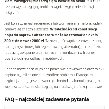
klem, zazwyczaj mieszczą się w kwocie do około 150 zł
. To
często wystarczy, gdy problem wynika wyłącznie z korozji
połączeń.
Jeśli konieczna jest regeneracja lub wymiana alternatora, widełki
cenowe są znacznie szersze.
W zależności od konstrukcji
pojazdu naprawa alternatora może kosztować od około
200 zł do nawet 2000 zł
. Ta rozpiętość wynika zarówno z ceny
samej części (nowy lub regenerowany alternator), jak i z kosztu
robocizny związanej z demontażem i montażem w trudniej
dostępnych jednostkach napędowych.
Do tego może dojść wymiana paska wielorowkowego oraz rolek i
napinaczy, jeśli to one były źródłem problemu. Dlatego im
szybciej zareagujesz na świecącą kontrolkę akumulatora, tym
większa szansa, że skończy się na prostszej i tańszej naprawie.
FAQ – najczęściej zadawane pytania