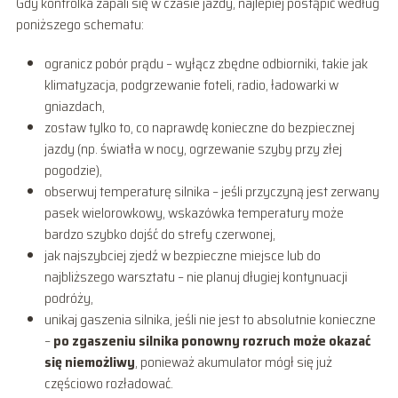
Gdy kontrolka zapali się w czasie jazdy, najlepiej postąpić według
poniższego schematu:
ogranicz pobór prądu – wyłącz zbędne odbiorniki, takie jak
klimatyzacja, podgrzewanie foteli, radio, ładowarki w
gniazdach,
zostaw tylko to, co naprawdę konieczne do bezpiecznej
jazdy (np. światła w nocy, ogrzewanie szyby przy złej
pogodzie),
obserwuj temperaturę silnika – jeśli przyczyną jest zerwany
pasek wielorowkowy, wskazówka temperatury może
bardzo szybko dojść do strefy czerwonej,
jak najszybciej zjedź w bezpieczne miejsce lub do
najbliższego warsztatu – nie planuj długiej kontynuacji
podróży,
unikaj gaszenia silnika, jeśli nie jest to absolutnie konieczne
–
po zgaszeniu silnika ponowny rozruch może okazać
się niemożliwy
, ponieważ akumulator mógł się już
częściowo rozładować.