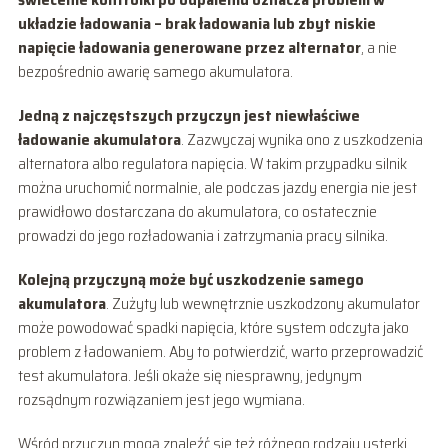
układzie ładowania – brak ładowania lub zbyt niskie
napięcie ładowania generowane przez alternator
, a nie
bezpośrednio awarię samego akumulatora.
Jedną z najczęstszych przyczyn jest niewłaściwe
ładowanie akumulatora
. Zazwyczaj wynika ono z uszkodzenia
alternatora albo regulatora napięcia. W takim przypadku silnik
można uruchomić normalnie, ale podczas jazdy energia nie jest
prawidłowo dostarczana do akumulatora, co ostatecznie
prowadzi do jego rozładowania i zatrzymania pracy silnika.
Kolejną przyczyną może być uszkodzenie samego
akumulatora
. Zużyty lub wewnętrznie uszkodzony akumulator
może powodować spadki napięcia, które system odczyta jako
problem z ładowaniem. Aby to potwierdzić, warto przeprowadzić
test akumulatora. Jeśli okaże się niesprawny, jedynym
rozsądnym rozwiązaniem jest jego wymiana.
Wśród przyczyn mogą znaleźć się też różnego rodzaju usterki