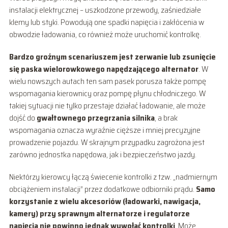
instalacji elektrycznej – uszkodzone przewody, zaśniedziałe
klemy lub styki. Powodują one spadki napięcia i zakłócenia w
obwodzie ładowania, co również może uruchomić kontrolkę.
Bardzo groźnym scenariuszem jest zerwanie lub zsunięcie
się paska wielorowkowego napędzającego alternator
. W
wielu nowszych autach ten sam pasek porusza także pompę
wspomagania kierownicy oraz pompę płynu chłodniczego. W
takiej sytuacji nie tylko przestaje działać ładowanie, ale może
dojść do
gwałtownego przegrzania silnika
, a brak
wspomagania oznacza wyraźnie cięższe i mniej precyzyjne
prowadzenie pojazdu. W skrajnym przypadku zagrożona jest
zarówno jednostka napędowa, jak i bezpieczeństwo jazdy.
Niektórzy kierowcy łączą świecenie kontrolki z tzw. „nadmiernym
obciążeniem instalacji” przez dodatkowe odbiorniki prądu.
Samo
korzystanie z wielu akcesoriów (ładowarki, nawigacja,
kamery) przy sprawnym alternatorze i regulatorze
napięcia nie powinno jednak wywołać kontrolki
. Może