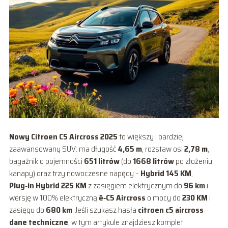
Nowy Citroen C5 Aircross 2025
to większy i bardziej
zaawansowany SUV: ma długość
4,65 m
, rozstaw osi
2,78 m
,
bagażnik o pojemności
651 litrów
(do
1668 litrów
po złożeniu
kanapy) oraz trzy nowoczesne napędy –
Hybrid 145 KM
,
Plug‑in Hybrid 225 KM
z zasięgiem elektrycznym do
96 km
i
wersję w 100% elektryczną
ë‑C5 Aircross
o mocy do
230 KM
i
zasięgu do
680 km
. Jeśli szukasz hasła
citroen c5 aircross
dane techniczne
, w tym artykule znajdziesz komplet