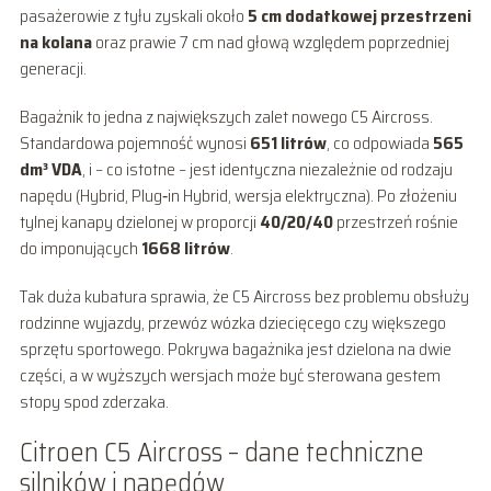
pasażerowie z tyłu zyskali około
5 cm dodatkowej przestrzeni
na kolana
oraz prawie 7 cm nad głową względem poprzedniej
generacji.
Bagażnik to jedna z największych zalet nowego C5 Aircross.
Standardowa pojemność wynosi
651 litrów
, co odpowiada
565
dm³ VDA
, i – co istotne – jest identyczna niezależnie od rodzaju
napędu (Hybrid, Plug‑in Hybrid, wersja elektryczna). Po złożeniu
tylnej kanapy dzielonej w proporcji
40/20/40
przestrzeń rośnie
do imponujących
1668 litrów
.
Tak duża kubatura sprawia, że C5 Aircross bez problemu obsłuży
rodzinne wyjazdy, przewóz wózka dziecięcego czy większego
sprzętu sportowego. Pokrywa bagażnika jest dzielona na dwie
części, a w wyższych wersjach może być sterowana gestem
stopy spod zderzaka.
Citroen C5 Aircross – dane techniczne
silników i napędów