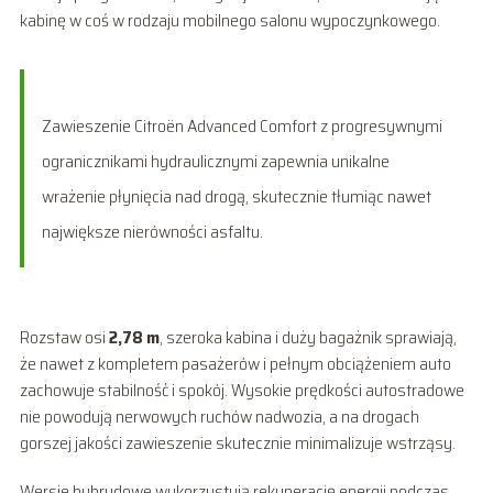
kabinę w coś w rodzaju mobilnego salonu wypoczynkowego.
Zawieszenie Citroën Advanced Comfort z progresywnymi
ogranicznikami hydraulicznymi zapewnia unikalne
wrażenie płynięcia nad drogą, skutecznie tłumiąc nawet
największe nierówności asfaltu.
Rozstaw osi
2,78 m
, szeroka kabina i duży bagażnik sprawiają,
że nawet z kompletem pasażerów i pełnym obciążeniem auto
zachowuje stabilność i spokój. Wysokie prędkości autostradowe
nie powodują nerwowych ruchów nadwozia, a na drogach
gorszej jakości zawieszenie skutecznie minimalizuje wstrząsy.
Wersje hybrydowe wykorzystują rekuperację energii podczas