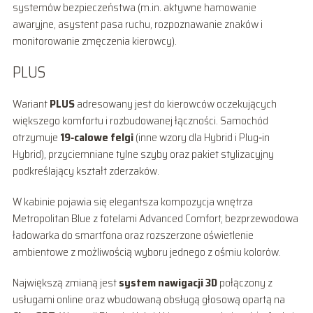
systemów bezpieczeństwa (m.in. aktywne hamowanie
awaryjne, asystent pasa ruchu, rozpoznawanie znaków i
monitorowanie zmęczenia kierowcy).
PLUS
Wariant
PLUS
adresowany jest do kierowców oczekujących
większego komfortu i rozbudowanej łączności. Samochód
otrzymuje
19‑calowe felgi
(inne wzory dla Hybrid i Plug‑in
Hybrid), przyciemniane tylne szyby oraz pakiet stylizacyjny
podkreślający kształt zderzaków.
W kabinie pojawia się elegantsza kompozycja wnętrza
Metropolitan Blue z fotelami Advanced Comfort, bezprzewodowa
ładowarka do smartfona oraz rozszerzone oświetlenie
ambientowe z możliwością wyboru jednego z ośmiu kolorów.
Największą zmianą jest
system nawigacji 3D
połączony z
usługami online oraz wbudowaną obsługą głosową opartą na