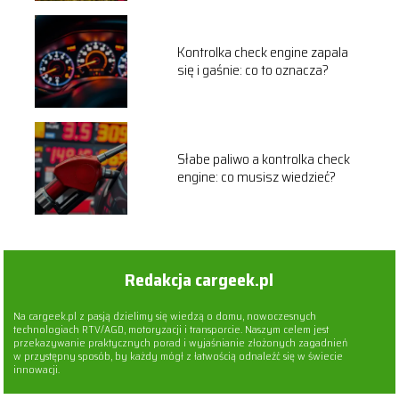
Kontrolka check engine zapala
się i gaśnie: co to oznacza?
Słabe paliwo a kontrolka check
engine: co musisz wiedzieć?
Redakcja cargeek.pl
Na cargeek.pl z pasją dzielimy się wiedzą o domu, nowoczesnych
technologiach RTV/AGD, motoryzacji i transporcie. Naszym celem jest
przekazywanie praktycznych porad i wyjaśnianie złożonych zagadnień
w przystępny sposób, by każdy mógł z łatwością odnaleźć się w świecie
innowacji.