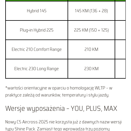
Hybrid 145
145 KM (136 + 28)
0
Plug‑in Hybrid 225
225 KM (150 + 125)
Electric 210 Comfort Range
210 KM
Electric 230 Long Range
230 KM
*wartości orientacyjne w oparciu o homologację WLTP – w
praktyce zależą od warunków, temperatury i stylu jazdy.
Wersje wyposażenia – YOU, PLUS, MAX
Nowy C5 Aircross 2025 nie korzysta już z dawnych nazw wersji
typu Shine Pack. Zamiast tego wprowadza trzy poziomy