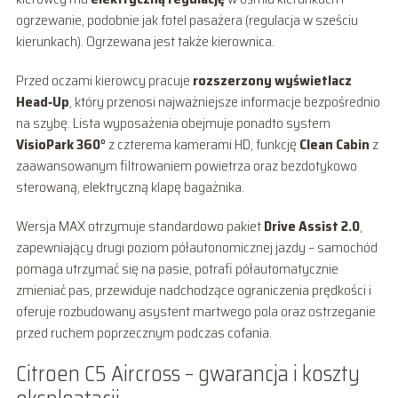
ogrzewanie, podobnie jak fotel pasażera (regulacja w sześciu
kierunkach). Ogrzewana jest także kierownica.
Przed oczami kierowcy pracuje
rozszerzony wyświetlacz
Head‑Up
, który przenosi najważniejsze informacje bezpośrednio
na szybę. Lista wyposażenia obejmuje ponadto system
VisioPark 360°
z czterema kamerami HD, funkcję
Clean Cabin
z
zaawansowanym filtrowaniem powietrza oraz bezdotykowo
sterowaną, elektryczną klapę bagażnika.
Wersja MAX otrzymuje standardowo pakiet
Drive Assist 2.0
,
zapewniający drugi poziom półautonomicznej jazdy – samochód
pomaga utrzymać się na pasie, potrafi półautomatycznie
zmieniać pas, przewiduje nadchodzące ograniczenia prędkości i
oferuje rozbudowany asystent martwego pola oraz ostrzeganie
przed ruchem poprzecznym podczas cofania.
Citroen C5 Aircross – gwarancja i koszty