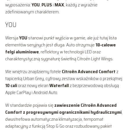
wyposażenia:
YOU
,
PLUS
i
MAX
, każdy z wyraźnie
zdefiniowanym charakterem.
YOU
Wersja
YOU
stanowi punkt wyjścia w gamie, ale już tutaj lista
elementów seryjnych jest długa. Auto otrzymuje
18‑calowe
felgi aluminiowe
, reflektory w technologii LED oraz
charakterystyczną sygnaturę świetlną Citroën Light Wings.
We wnętrzu znajdziemy fotele
Citroën Advanced Comfort
z
tapicerką Urban Grey, cyfrowy zestaw wskaźników o przekątnej
10 cali
oraz nowy ekran
Waterfall
z bezprzewodową obsługą
Apple CarPlay i Android Auto.
W standardzie pojawia się
zawieszenie Citroën Advanced
Comfort z progresywnymi ogranicznikami hydraulicznymi
,
dwustrefowa automatyczna klimatyzacja, tempomat
adaptacyjny z funkcją Stop & Go oraz rozbudowany pakiet