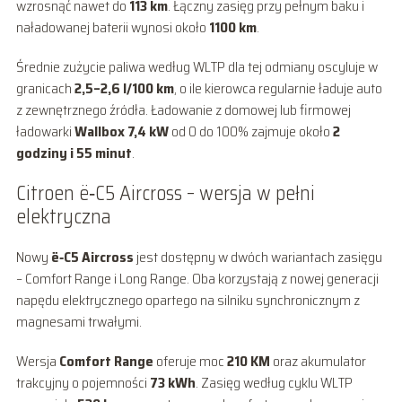
wzrosnąć nawet do
113 km
. Łączny zasięg przy pełnym baku i
naładowanej baterii wynosi około
1100 km
.
Średnie zużycie paliwa według WLTP dla tej odmiany oscyluje w
granicach
2,5–2,6 l/100 km
, o ile kierowca regularnie ładuje auto
z zewnętrznego źródła. Ładowanie z domowej lub firmowej
ładowarki
Wallbox 7,4 kW
od 0 do 100% zajmuje około
2
godziny i 55 minut
.
Citroen ë‑C5 Aircross – wersja w pełni
elektryczna
Nowy
ë‑C5 Aircross
jest dostępny w dwóch wariantach zasięgu
– Comfort Range i Long Range. Oba korzystają z nowej generacji
napędu elektrycznego opartego na silniku synchronicznym z
magnesami trwałymi.
Wersja
Comfort Range
oferuje moc
210 KM
oraz akumulator
trakcyjny o pojemności
73 kWh
. Zasięg według cyklu WLTP