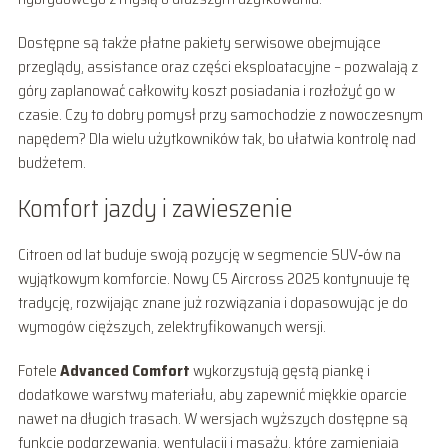
Dostępne są także płatne pakiety serwisowe obejmujące
przeglądy, assistance oraz części eksploatacyjne – pozwalają z
góry zaplanować całkowity koszt posiadania i rozłożyć go w
czasie. Czy to dobry pomysł przy samochodzie z nowoczesnym
napędem? Dla wielu użytkowników tak, bo ułatwia kontrolę nad
budżetem.
Komfort jazdy i zawieszenie
Citroen od lat buduje swoją pozycję w segmencie SUV‑ów na
wyjątkowym komforcie. Nowy C5 Aircross 2025 kontynuuje tę
tradycję, rozwijając znane już rozwiązania i dopasowując je do
wymogów cięższych, zelektryfikowanych wersji.
Fotele
Advanced Comfort
wykorzystują gęstą piankę i
dodatkowe warstwy materiału, aby zapewnić miękkie oparcie
nawet na długich trasach. W wersjach wyższych dostępne są
funkcje podgrzewania, wentylacji i masażu, które zamieniają