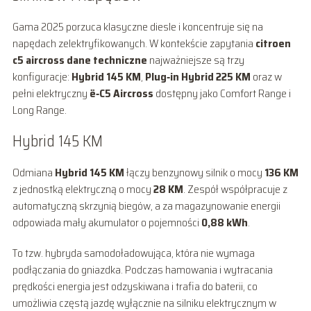
Gama 2025 porzuca klasyczne diesle i koncentruje się na
napędach zelektryfikowanych. W kontekście zapytania
citroen
c5 aircross dane techniczne
najważniejsze są trzy
konfiguracje:
Hybrid 145 KM
,
Plug‑in Hybrid 225 KM
oraz w
pełni elektryczny
ë‑C5 Aircross
dostępny jako Comfort Range i
Long Range.
Hybrid 145 KM
Odmiana
Hybrid 145 KM
łączy benzynowy silnik o mocy
136 KM
z jednostką elektryczną o mocy
28 KM
. Zespół współpracuje z
automatyczną skrzynią biegów, a za magazynowanie energii
odpowiada mały akumulator o pojemności
0,88 kWh
.
To tzw. hybryda samodoładowująca, która nie wymaga
podłączania do gniazdka. Podczas hamowania i wytracania
prędkości energia jest odzyskiwana i trafia do baterii, co
umożliwia częstą jazdę wyłącznie na silniku elektrycznym w