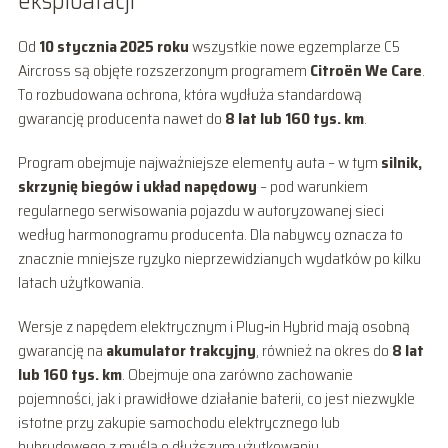
eksploatacji
Od
10 stycznia 2025 roku
wszystkie nowe egzemplarze C5
Aircross są objęte rozszerzonym programem
Citroën We Care
.
To rozbudowana ochrona, która wydłuża standardową
gwarancję producenta nawet do
8 lat lub 160 tys. km
.
Program obejmuje najważniejsze elementy auta – w tym
silnik,
skrzynię biegów i układ napędowy
– pod warunkiem
regularnego serwisowania pojazdu w autoryzowanej sieci
według harmonogramu producenta. Dla nabywcy oznacza to
znacznie mniejsze ryzyko nieprzewidzianych wydatków po kilku
latach użytkowania.
Wersje z napędem elektrycznym i Plug‑in Hybrid mają osobną
gwarancję na
akumulator trakcyjny
, również na okres do
8 lat
lub 160 tys. km
. Obejmuje ona zarówno zachowanie
pojemności, jak i prawidłowe działanie baterii, co jest niezwykle
istotne przy zakupie samochodu elektrycznego lub
hybrydowego z myślą o dłuższym użytkowaniu.