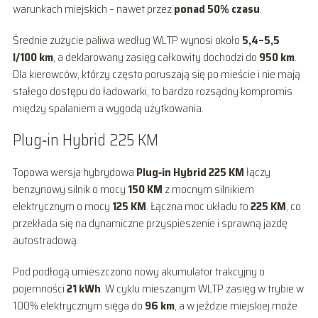
warunkach miejskich – nawet przez
ponad 50% czasu
.
Średnie zużycie paliwa według WLTP wynosi około
5,4–5,5
l/100 km
, a deklarowany zasięg całkowity dochodzi do
950 km
.
Dla kierowców, którzy często poruszają się po mieście i nie mają
stałego dostępu do ładowarki, to bardzo rozsądny kompromis
między spalaniem a wygodą użytkowania.
Plug‑in Hybrid 225 KM
Topowa wersja hybrydowa
Plug‑in Hybrid 225 KM
łączy
benzynowy silnik o mocy
150 KM
z mocnym silnikiem
elektrycznym o mocy
125 KM
. Łączna moc układu to
225 KM
, co
przekłada się na dynamiczne przyspieszenie i sprawną jazdę
autostradową.
Pod podłogą umieszczono nowy akumulator trakcyjny o
pojemności
21 kWh
. W cyklu mieszanym WLTP zasięg w trybie w
100% elektrycznym sięga do
96 km
, a w jeździe miejskiej może