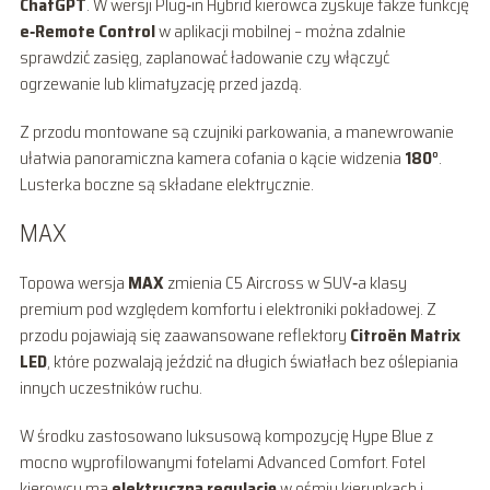
ChatGPT
. W wersji Plug‑in Hybrid kierowca zyskuje także funkcję
e‑Remote Control
w aplikacji mobilnej – można zdalnie
sprawdzić zasięg, zaplanować ładowanie czy włączyć
ogrzewanie lub klimatyzację przed jazdą.
Z przodu montowane są czujniki parkowania, a manewrowanie
ułatwia panoramiczna kamera cofania o kącie widzenia
180°
.
Lusterka boczne są składane elektrycznie.
MAX
Topowa wersja
MAX
zmienia C5 Aircross w SUV‑a klasy
premium pod względem komfortu i elektroniki pokładowej. Z
przodu pojawiają się zaawansowane reflektory
Citroën Matrix
LED
, które pozwalają jeździć na długich światłach bez oślepiania
innych uczestników ruchu.
W środku zastosowano luksusową kompozycję Hype Blue z
mocno wyprofilowanymi fotelami Advanced Comfort. Fotel
kierowcy ma
elektryczną regulację
w ośmiu kierunkach i