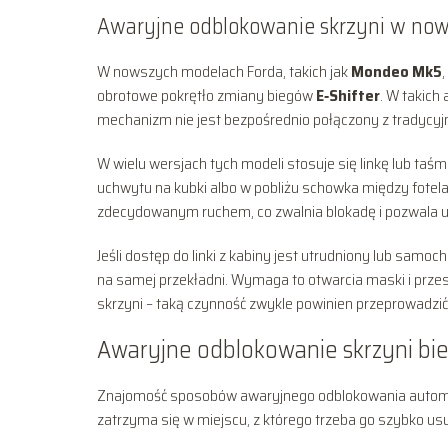
Awaryjne odblokowanie skrzyni w nows
W nowszych modelach Forda, takich jak
Mondeo Mk5
,
obrotowe pokrętło zmiany biegów
E‑Shifter
. W takich
mechanizm nie jest bezpośrednio połączony z tradycyj
W wielu wersjach tych modeli stosuje się linkę lub t
uchwytu na kubki albo w pobliżu schowka między fotela
zdecydowanym ruchem, co zwalnia blokadę i pozwala u
Jeśli dostęp do linki z kabiny jest utrudniony lub s
na samej przekładni. Wymaga to otwarcia maski i prze
skrzyni – taką czynność zwykle powinien przeprowadzi
Awaryjne odblokowanie skrzyni bi
Znajomość sposobów awaryjnego odblokowania automat
zatrzyma się w miejscu, z którego trzeba go szybko usu