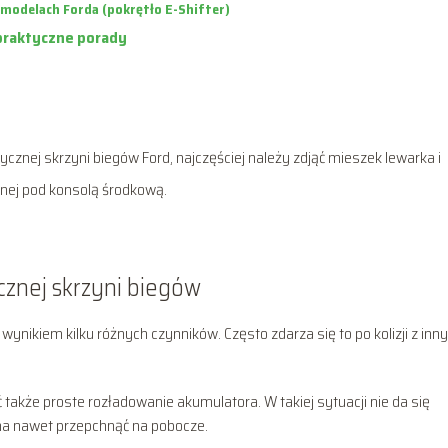
modelach Forda (pokrętło E-Shifter)
praktyczne porady
nej skrzyni biegów Ford, najczęściej należy zdjąć mieszek lewarka i
yjnej pod konsolą środkową.
znej skrzyni biegów
nikiem kilku różnych czynników. Często zdarza się to po kolizji z inn
akże proste rozładowanie akumulatora. W takiej sytuacji nie da się
na nawet przepchnąć na pobocze.