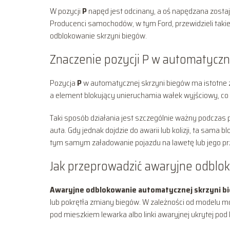
W pozycji
P
napęd jest odcinany, a oś napędzana zosta
Producenci samochodów, w tym Ford, przewidzieli taki
odblokowanie skrzyni biegów.
Znaczenie pozycji P w automatyczn
Pozycja
P
w automatycznej skrzyni biegów ma istotne z
a element blokujący unieruchamia wałek wyjściowy, 
Taki sposób działania jest szczególnie ważny podczas
auta. Gdy jednak dojdzie do awarii lub kolizji, ta sama
tym samym załadowanie pojazdu na lawetę lub jego pr
Jak przeprowadzić awaryjne odblo
Awaryjne odblokowanie automatycznej skrzyni b
lub pokrętła zmiany biegów. W zależności od modelu mo
pod mieszkiem lewarka albo linki awaryjnej ukrytej pod