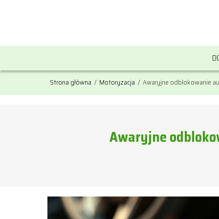
D
Strona główna
/
Motoryzacja
/
Awaryjne odblokowanie aut
Awaryjne odblokow