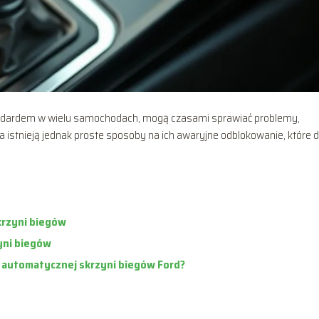
andardem w wielu samochodach, mogą czasami sprawiać problemy,
istnieją jednak proste sposoby na ich awaryjne odblokowanie, które d
krzyni biegów
yni biegów
 automatycznej skrzyni biegów Ford?