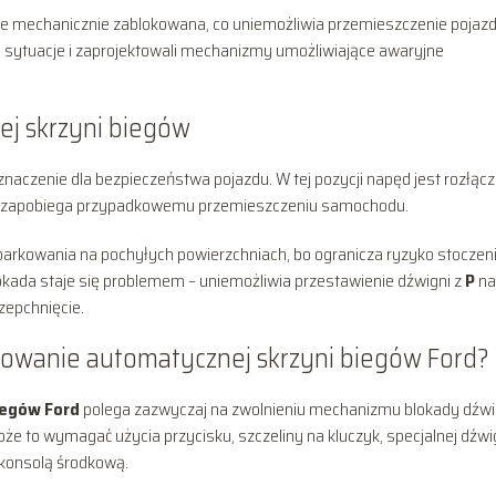
je mechanicznie zablokowana, co uniemożliwia przemieszczenie pojazd
e sytuacje i zaprojektowali mechanizmy umożliwiające awaryjne
ej skrzyni biegów
naczenie dla bezpieczeństwa pojazdu. W tej pozycji napęd jest rozłącz
co zapobiega przypadkowemu przemieszczeniu samochodu.
 parkowania na pochyłych powierzchniach, bo ogranicza ryzyko stoczen
 blokada staje się problemem – uniemożliwia przestawienie dźwigni z
P
n
zepchnięcie.
kowanie automatycznej skrzyni biegów Ford?
iegów Ford
polega zazwyczaj na zwolnieniu mechanizmu blokady dźwi
że to wymagać użycia przycisku, szczeliny na kluczyk, specjalnej dźwi
 konsolą środkową.