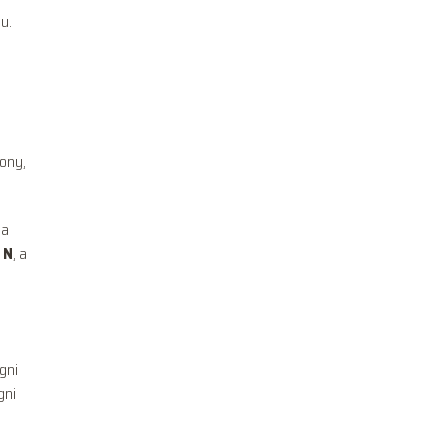
u.
ony,
ia
a
N
, a
gni
gni