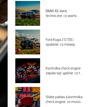
BMW X6 dane
techniczne: co warto
wiedzieć o tym modelu?
Ford Kuga 2.0 TDCi
spalanie: co mówią
użytkownicy na forum?
Kontrolka check engine
zapala się i gaśnie: co to
oznacza?
Słabe paliwo a kontrolka
check engine: co musisz
wiedzieć?