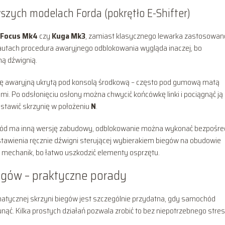
zych modelach Forda (pokrętło E-Shifter)
Focus Mk4
czy
Kuga Mk3
, zamiast klasycznego lewarka zastosowan
 autach procedura awaryjnego odblokowania wygląda inaczej, bo
ną dźwignią.
aśmę awaryjną ukrytą pod konsolą środkową – często pod gumową matą
mi. Po odsłonięciu osłony można chwycić końcówkę linki i pociągnąć ją
stawić skrzynię w położeniu
N
.
amochód ma inną wersję zabudowy, odblokowanie można wykonać bezpośre
stawienia ręcznie dźwigni sterującej wybierakiem biegów na obudowie
ć mechanik, bo łatwo uszkodzić elementy osprzętu.
egów – praktyczne porady
ycznej skrzyni biegów jest szczególnie przydatna, gdy samochód
nąć. Kilka prostych działań pozwala zrobić to bez niepotrzebnego stres