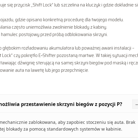
się przycisk „Shift Lock” lub szczelina na kluczyk i gdzie dokładnie s
 pojazdu, gdzie opisano konkretną procedurę dla twojego modelu.
ilania często uniemożliwia zwolnienie blokady z kabiny.
cz hamulec postojowy przed próbą odblokowania skrzyni.
o głębokim rozładowaniu akumulatora lub poważnej awarii instalacji –
 Lock” czy pokrętło E‑Shifter pozostaną martwe. W takiej sytuacji mec
wiając dźwignię sterującą na samej skrzyni biegów pod maską i ręcz
dowanie auta na lawetę lub jego przepchnięcie.
liwia przestawienie skrzyni biegów z pozycji P?
echanicznie zablokowana, aby zapobiec stoczeniu się auta. Brak
e tej blokady za pomocą standardowych systemów w kabinie.