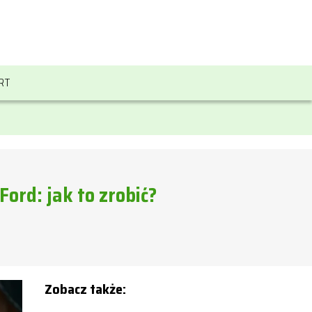
RT
rd: jak to zrobić?
Zobacz także: