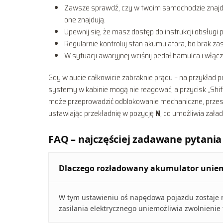
Zawsze sprawdź, czy w twoim samochodzie znajduje 
one znajdują.
Upewnij się, że masz dostęp do instrukcji obsługi
Regularnie kontroluj stan akumulatora, bo brak zas
W sytuacji awaryjnej wciśnij pedał hamulca i włą
Gdy w aucie całkowicie zabraknie prądu – na przykład p
systemy w kabinie mogą nie reagować, a przycisk „Shift
może przeprowadzić odblokowanie mechaniczne, przesta
ustawiając przekładnię w pozycję
N
, co umożliwia zała
FAQ – najczęściej zadawane pytania
Dlaczego rozładowany akumulator uniemoż
W tym ustawieniu oś napędowa pojazdu zostaje m
zasilania elektrycznego uniemożliwia zwolnieni