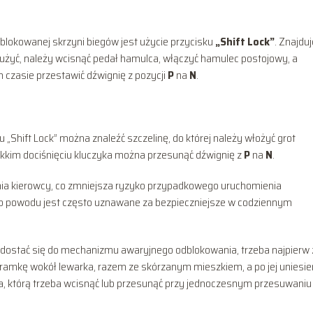
lokowanej skrzyni biegów jest użycie przycisku
„Shift Lock”
. Znajduj
 użyć, należy wcisnąć pedał hamulca, włączyć hamulec postojowy, a
 czasie przestawić dźwignię z pozycji
P
na
N
.
hift Lock” można znaleźć szczelinę, do której należy włożyć grot
lekkim dociśnięciu kluczyka można przesunąć dźwignię z
P
na
N
.
ia kierowcy, co zmniejsza ryzyko przypadkowego uruchomienia
o powodu jest często uznawane za bezpieczniejsze w codziennym
 dostać się do mechanizmu awaryjnego odblokowania, trzeba najpierw 
 ramkę wokół lewarka, razem ze skórzanym mieszkiem, a po jej uniesie
nka, którą trzeba wcisnąć lub przesunąć przy jednoczesnym przesuwaniu