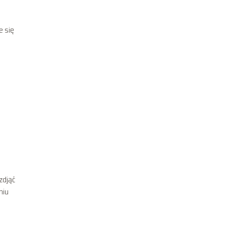
e się
zdjąć
niu