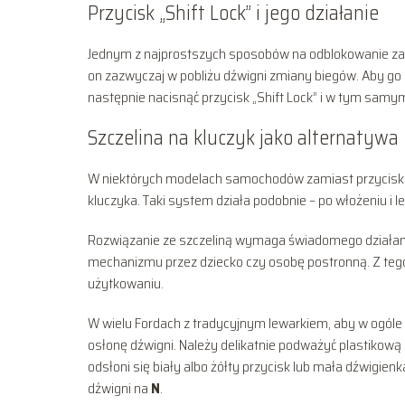
Przycisk „Shift Lock” i jego działanie
Jednym z najprostszych sposobów na odblokowanie zab
on zazwyczaj w pobliżu dźwigni zmiany biegów. Aby go
następnie nacisnąć przycisk „Shift Lock” i w tym samym
Szczelina na kluczyk jako alternatywa
W niektórych modelach samochodów zamiast przycisku „S
kluczyka. Taki system działa podobnie – po włożeniu i 
Rozwiązanie ze szczeliną wymaga świadomego działan
mechanizmu przez dziecko czy osobę postronną. Z teg
użytkowaniu.
W wielu Fordach z tradycyjnym lewarkiem, aby w ogóle
osłonę dźwigni. Należy delikatnie podważyć plastikową
odsłoni się biały albo żółty przycisk lub mała dźwigie
dźwigni na
N
.