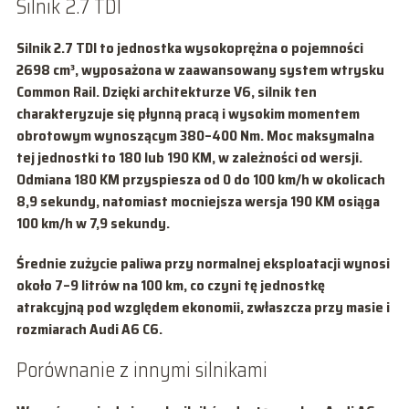
Silnik 2.7 TDI
Silnik 2.7 TDI to jednostka wysokoprężna o pojemności
2698 cm³
, wyposażona w zaawansowany system wtrysku
Common Rail. Dzięki architekturze V6, silnik ten
charakteryzuje się płynną pracą i wysokim momentem
obrotowym wynoszącym
380–400 Nm
. Moc maksymalna
tej jednostki to
180 lub 190 KM
, w zależności od wersji.
Odmiana
180 KM
przyspiesza od 0 do 100 km/h w okolicach
8,9 sekundy
, natomiast mocniejsza wersja
190 KM
osiąga
100 km/h w
7,9 sekundy
.
Średnie zużycie paliwa przy normalnej eksploatacji wynosi
około
7–9 litrów na 100 km
, co czyni tę jednostkę
atrakcyjną pod względem ekonomii, zwłaszcza przy masie i
rozmiarach Audi A6 C6.
Porównanie z innymi silnikami