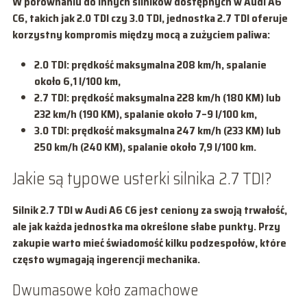
W porównaniu do innych silników dostępnych w Audi A6
C6, takich jak 2.0 TDI czy 3.0 TDI, jednostka 2.7 TDI oferuje
korzystny kompromis między mocą a zużyciem paliwa:
2.0 TDI: prędkość maksymalna 208 km/h, spalanie
około 6,1 l/100 km,
2.7 TDI: prędkość maksymalna
228 km/h
(180 KM) lub
232 km/h
(190 KM), spalanie około 7–9 l/100 km,
3.0 TDI: prędkość maksymalna
247 km/h
(233 KM) lub
250 km/h
(240 KM), spalanie około 7,9 l/100 km.
Jakie są typowe usterki silnika 2.7 TDI?
Silnik 2.7 TDI w Audi A6 C6 jest ceniony za swoją trwałość,
ale jak każda jednostka ma określone słabe punkty. Przy
zakupie warto mieć świadomość kilku podzespołów, które
często wymagają ingerencji mechanika.
Dwumasowe koło zamachowe