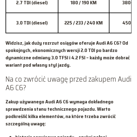
2.7 TDI (diesel)
180 / 190 KM
380–4
3.0 TDI (diesel)
225 / 233 / 240 KM
450–5
Widzisz, jak duży rozrzut osiągów oferuje Audi A6 C6? Od
spokojnych, ekonomicznych wersji 2.0 TDI po bardzo
dynamiczne odmiany 3.0 TFSI i 4.2 FSI – każdy może dobrać
wariant pod własny styl jazdy.
Na co zwrócić uwagę przed zakupem Audi
A6 C6?
Zakup używanego Audi A6 C6 wymaga dokładnego
sprawdzenia stanu technicznego pojazdu. Warto
podkreślić kilka elementów, na które trzeba zwrócić
szczególną uwagę: