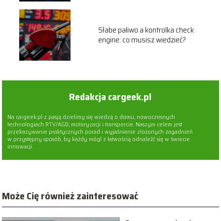
Słabe paliwo a kontrolka check
engine: co musisz wiedzieć?
Redakcja cargeek.pl
Na cargeek.pl z pasją dzielimy się wiedzą o domu, nowoczesnych
technologiach RTV/AGD, motoryzacji i transporcie. Naszym celem jest
przekazywanie praktycznych porad i wyjaśnianie złożonych zagadnień
w przystępny sposób, by każdy mógł z łatwością odnaleźć się w świecie
innowacji.
Może Cię również zainteresować