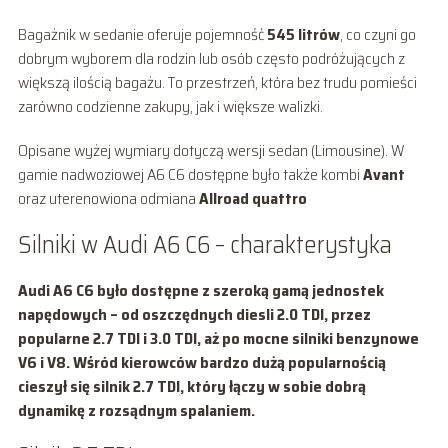
Bagażnik w sedanie oferuje pojemność
545 litrów
, co czyni go
dobrym wyborem dla rodzin lub osób często podróżujących z
większą ilością bagażu. To przestrzeń, która bez trudu pomieści
zarówno codzienne zakupy, jak i większe walizki.
Opisane wyżej wymiary dotyczą wersji sedan (Limousine). W
gamie nadwoziowej A6 C6 dostępne było także kombi
Avant
oraz uterenowiona odmiana
Allroad quattro
Silniki w Audi A6 C6 – charakterystyka
Audi A6 C6 było dostępne z szeroką gamą jednostek
napędowych – od oszczędnych diesli 2.0 TDI, przez
popularne
2.7 TDI
i
3.0 TDI
, aż po mocne silniki benzynowe
V6 i V8. Wśród kierowców bardzo dużą popularnością
cieszył się silnik
2.7 TDI
, który łączy w sobie dobrą
dynamikę z rozsądnym spalaniem.