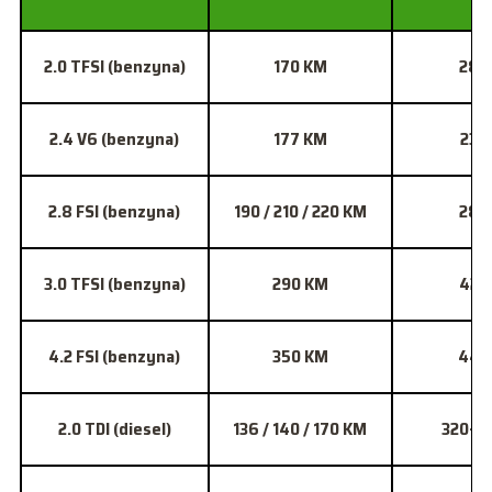
2.0 TFSI (benzyna)
170 KM
280
2.4 V6 (benzyna)
177 KM
230
2.8 FSI (benzyna)
190 / 210 / 220 KM
280
3.0 TFSI (benzyna)
290 KM
420
4.2 FSI (benzyna)
350 KM
440
2.0 TDI (diesel)
136 / 140 / 170 KM
320–3