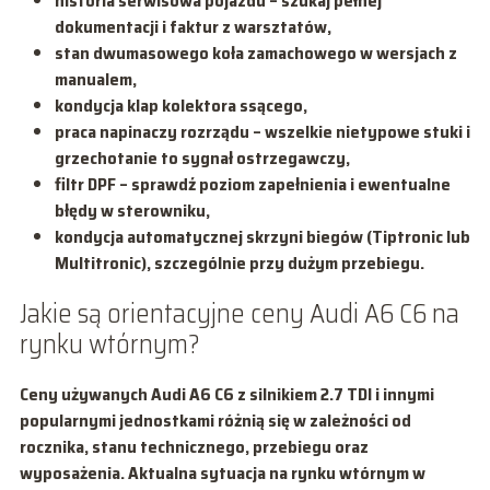
historia serwisowa pojazdu – szukaj pełnej
dokumentacji i faktur z warsztatów,
stan dwumasowego koła zamachowego w wersjach z
manualem,
kondycja klap kolektora ssącego,
praca napinaczy rozrządu – wszelkie nietypowe stuki i
grzechotanie to sygnał ostrzegawczy,
filtr DPF – sprawdź poziom zapełnienia i ewentualne
błędy w sterowniku,
kondycja automatycznej skrzyni biegów (Tiptronic lub
Multitronic), szczególnie przy dużym przebiegu.
Jakie są orientacyjne ceny Audi A6 C6 na
rynku wtórnym?
Ceny używanych Audi A6 C6 z silnikiem 2.7 TDI i innymi
popularnymi jednostkami różnią się w zależności od
rocznika, stanu technicznego, przebiegu oraz
wyposażenia. Aktualna sytuacja na rynku wtórnym w