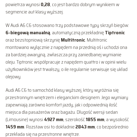
powietrza wynosi
0,28
, co jest bardzo dobrym wynikiem w
segmencie aut klasy wyższej.
W Audi A6 C6 stosowano trzy podstawowe typy skrzyń biegów:
6-biegową manualną
, automatyczną przekładnię
Tiptronic
oraz bezstopniową skrzynię
Multitronic
. Multitronic
montowano wyłącznie z napędem na przednią oś i uchodzi ona
za bardziej awaryjną, zwłaszcza przy zaniedbanej wymianie
oleju. Tiptronic współpracuje z napędem quattro i w opinii wielu
użytkowników jest trwalszy, o ile regularnie serwisuje się układ
olejowy.
Audi A6 C6 to samochód klasy wyższej, który wyróżnia się
przestronnym wnętrzem i eleganckim designem. Jego wymiary
zapewniają zarówno komfort jazdy, jak i odpowiednią ilość
miejsca dla pasażerów oraz bagażu. Długość wersji sedan
(Limousine) wynosi
4927 mm
, szerokość
1855 mm
, a wysokość
1459 mm
. Rozstaw osi to dokładnie
2843 mm
, co bezpośrednio
przekłada się na przestronne wnętrze.