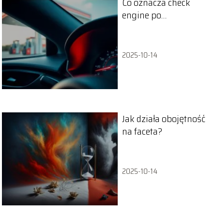
Co oznacza check
engine po
zatankowaniu? Oto
rekomendowane
odpowiedzi
2025-10-14
Jak działa obojętność
na faceta?
2025-10-14