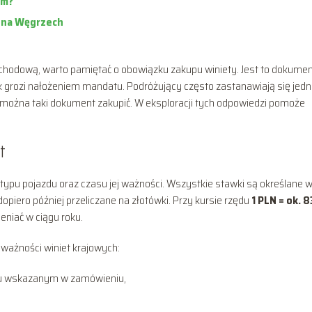
ym?
t na Węgrzech
hodową, warto pamiętać o obowiązku zakupu winiety. Jest to dokume
k grozi nałożeniem mandatu. Podróżujący często zastanawiają się jedn
ak można taki dokument zakupić. W eksploracji tych odpowiedzi pomoże
t
d typu pojazdu oraz czasu jej ważności. Wszystkie stawki są określane 
 dopiero później przeliczane na złotówki. Przy kursie rzędu
1 PLN = ok. 8
niać w ciągu roku.
ważności winiet krajowych:
iu wskazanym w zamówieniu,