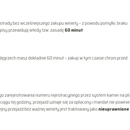
ostrady bez wcześniejszego zakupu winiety – z powodu pomyłki, braku
episy przewidują wtedy tzw. zasadę
60 minut
.
 Węgrzech masz dokładnie 60 minut – zakup w tym czasie chroni przed
go zarejestrowania numeru rejestracyjnego przez system kamer na pł
ciągu tej godziny, przejazd uznaje się za opłacony i mandat nie powini
ejny przejazd bez ważnej winiety jest traktowany jako
nieuprawnione