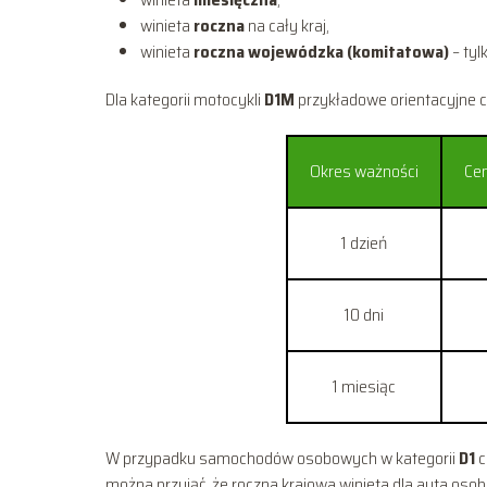
winieta
roczna
na cały kraj,
winieta
roczna wojewódzka (komitatowa)
– tyl
Dla kategorii motocykli
D1M
przykładowe orientacyjne c
Okres ważności
Cen
1 dzień
10 dni
1 miesiąc
W przypadku samochodów osobowych w kategorii
D1
c
można przyjąć, że roczna krajowa winieta dla auta os