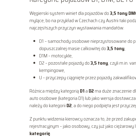
Węgierski system winiet dla pojazdów do
3,5 tony DM
mylące, bo na przykład w Czechach czy Austrii taki pod
najczęstszych przyczyn wystawiania mandatów.
D1 – samochody osobowe nieprzystosowane do p
dopuszczalnej masie całkowitej do
3,5 tony
,
D1M – motocykle,
D2 – pozostałe pojazdy do
3,5 tony
, czyli m.in. 
kempingowe,
U – przyczepy ciągnięte przez pojazdy zakwalifiko
Różnica między kategorią
D1
a
D2
ma duże znaczenie d
auto osobowe (kategoria D1) lub jako wersja dostawcz
należy do kategorii
D2
, a do niego podpięta jest przycz
Z punktu widzenia kierowcy oznacza to, że przed zakup
rejestracyjnym – jako osobowy, czy już jako ciężarowy
kategorię
.