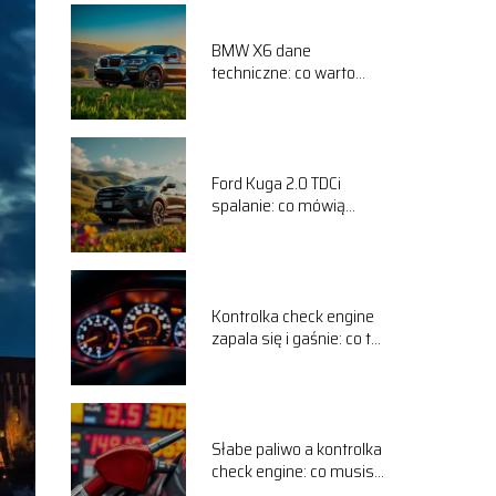
BMW X6 dane
techniczne: co warto
wiedzieć o tym modelu?
Ford Kuga 2.0 TDCi
spalanie: co mówią
użytkownicy na forum?
Kontrolka check engine
zapala się i gaśnie: co to
oznacza?
Słabe paliwo a kontrolka
check engine: co musisz
wiedzieć?