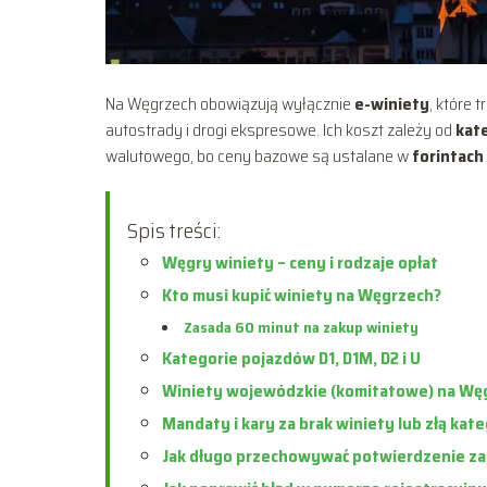
Na Węgrzech obowiązują wyłącznie
e-winiety
, które
autostrady i drogi ekspresowe. Ich koszt zależy od
kate
walutowego, bo ceny bazowe są ustalane w
forintach
Spis treści:
Węgry winiety – ceny i rodzaje opłat
Kto musi kupić winiety na Węgrzech?
Zasada 60 minut na zakup winiety
Kategorie pojazdów D1, D1M, D2 i U
Winiety wojewódzkie (komitatowe) na Wę
Mandaty i kary za brak winiety lub złą kate
Jak długo przechowywać potwierdzenie za