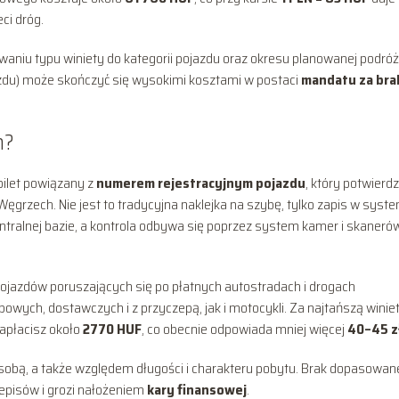
eci dróg.
aniu typu winiety do kategorii pojazdu oraz okresu planowanej podróż
jazdu) może skończyć się wysokimi kosztami w postaci
mandatu za bra
h?
 bilet powiązany z
numerem rejestracyjnym pojazdu
, który potwierd
ęgrzech. Nie jest to tradycyjna naklejka na szybę, tylko zapis w syste
ralnej bazie, a kontrola odbywa się poprzez system kamer i skaneró
ojazdów poruszających się po płatnych autostradach i drogach
ch, dostawczych i z przyczepą, jak i motocykli. Za najtańszą winiet
zapłacisz około
2770 HUF
, co obecnie odpowiada mniej więcej
40–45 z
 sobą, a także względem długości i charakteru pobytu. Brak dopasowan
zepisów i grozi nałożeniem
kary finansowej
.