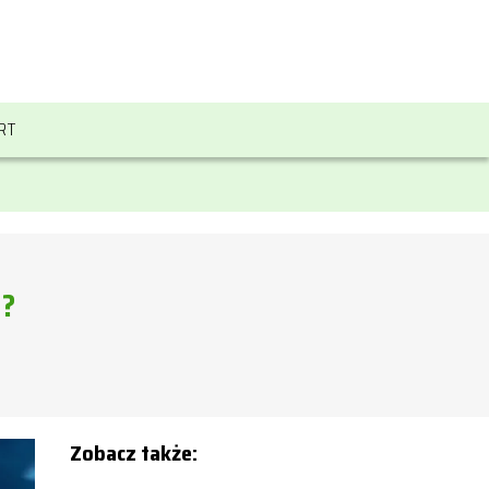
RT
d?
Zobacz także: