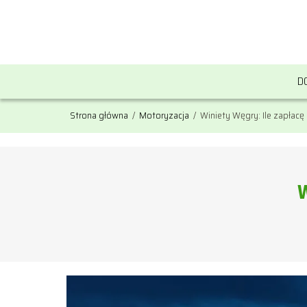
D
Strona główna
/
Motoryzacja
/
Winiety Węgry: Ile zapłacę
W