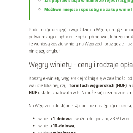
Jak poprawić błąd w numerze rejestracyjn
Możliwe miejsca i sposoby na zakup winie
Podejmując decyzję o wyjeździe na Węgry drogą samoc
potwierdzający opłacenie opłaty drogowej, którego bra
ile wyniosą koszty winiety na Węgrzech oraz gdzie i j
niniejszy artykuł.
Węgry winiety – ceny i rodzaje opła
Koszty e-winiety węgierskiej różnią się w zależności o
walucie lokalnej, czyli
forintach węgierskich (HUF)
, a
HUF
ostateczna kwota w PLN może się nieznacznie zmie
Na Węgrzech dostępne są obecnie następujące okresy 
winieta
1-dniowa
– ważna do godziny 23:59 w dn
winieta
10-dniowa
,
winieta
miesięczna
,