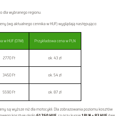
ko dla wybranego regionu.
eny (wg aktualnego cennika w HUF) wyglądają następująco:
a w HUF (D1M)
Przykładowa cena w PLN
2770 Ft
ok. 43 zł
3450 Ft
ok. 54 zł
5590 Ft
ok. 87 zł
eny są wyższe niż dla motocykli. Dla zobrazowania poziomu kosztów
obowego kosztuje około
61 760 HUF
, co przy kursie
1 PLN = 83 HUF
daje