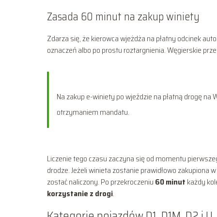
Zasada 60 minut na zakup winiety
Zdarza się, że kierowca wjeżdża na płatny odcinek aut
oznaczeń albo po prostu roztargnienia. Węgierskie prz
Na zakup e-winiety po wjeździe na płatną drogę na
otrzymaniem mandatu.
Liczenie tego czasu zaczyna się od momentu pierwsze
drodze. Jeżeli winieta zostanie prawidłowo zakupiona w 
zostać naliczony. Po przekroczeniu
60 minut
każdy kol
korzystanie z drogi
.
Kategorie pojazdów D1, D1M, D2 i U