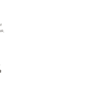
nt
ak,
w
3