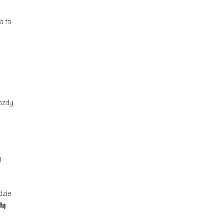
a to
jazdy
d
dzie
łą