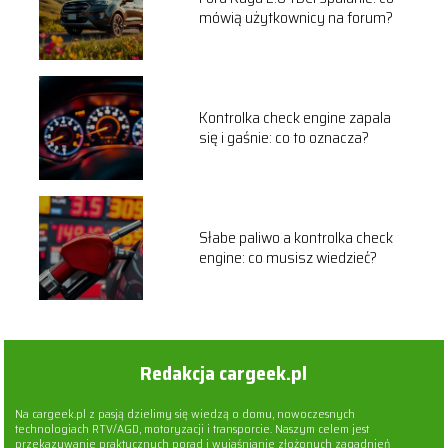
mówią użytkownicy na forum?
Kontrolka check engine zapala
się i gaśnie: co to oznacza?
Słabe paliwo a kontrolka check
engine: co musisz wiedzieć?
Redakcja cargeek.pl
Na cargeek.pl z pasją dzielimy się wiedzą o domu, nowoczesnych
technologiach RTV/AGD, motoryzacji i transporcie. Naszym celem jest
przekazywanie praktycznych porad i wyjaśnianie złożonych zagadnień