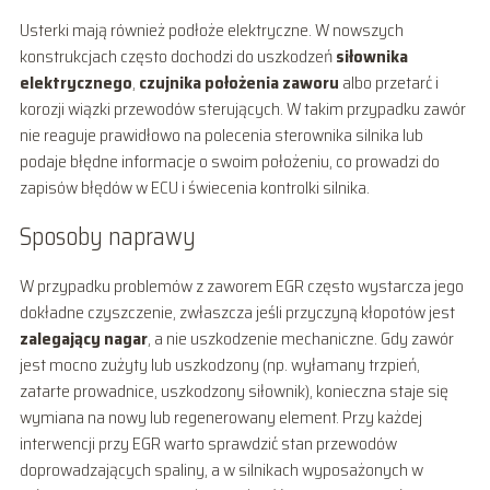
Usterki mają również podłoże elektryczne. W nowszych
konstrukcjach często dochodzi do uszkodzeń
siłownika
elektrycznego
,
czujnika położenia zaworu
albo przetarć i
korozji wiązki przewodów sterujących. W takim przypadku zawór
nie reaguje prawidłowo na polecenia sterownika silnika lub
podaje błędne informacje o swoim położeniu, co prowadzi do
zapisów błędów w ECU i świecenia kontrolki silnika.
Sposoby naprawy
W przypadku problemów z zaworem EGR często wystarcza jego
dokładne czyszczenie, zwłaszcza jeśli przyczyną kłopotów jest
zalegający nagar
, a nie uszkodzenie mechaniczne. Gdy zawór
jest mocno zużyty lub uszkodzony (np. wyłamany trzpień,
zatarte prowadnice, uszkodzony siłownik), konieczna staje się
wymiana na nowy lub regenerowany element. Przy każdej
interwencji przy EGR warto sprawdzić stan przewodów
doprowadzających spaliny, a w silnikach wyposażonych w