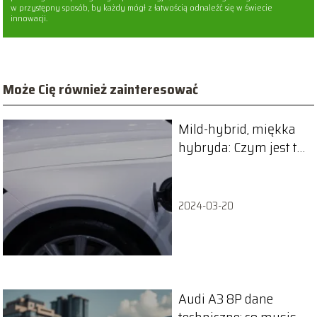
w przystępny sposób, by każdy mógł z łatwością odnaleźć się w świecie
innowacji.
Może Cię również zainteresować
Mild-hybrid, miękka
hybryda: Czym jest ta
technologia i czy się
opłaca?
2024-03-20
Audi A3 8P dane
techniczne: co musisz