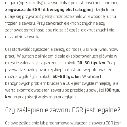
nagaru (np. szczotką) oraz wypłukać pozostałości przy pomocy
zmywacza do EGR
lub
benzyny ekstrakcyjnej
. Dzięki temu
udaje się przywrócić pełną drożność kanałów i swobodę ruchu
trzpienia zaworu. Przy zaworach elektronicznych należy
zachować ostrożność, aby nie zalać części elektrycznych i nie
uszkodzić siłownika.
Częstotliwość czyszczenia zależy od rodzaju silnika i warunków
pracy. W autach z silnikiem diesla eksploatowanych głównie w
mieście zaleca się czyszczenie co około
30–50 tys. km
. Przy
przewadze jazdy pozamiejskiej i autostradowej interwał ten
można wydłużyć do około
50–80 tys. km
. W silnikach
benzynowych problem brudzenia EGR jest zwykle mniejszy, ale
warto skontrolować stan zaworu po przebiegu powyżej
100 tys.
km
lub przy okazji większego przeglądu.
Czy zaślepienie zaworu EGR jest legalne?
Celowe zaślepienie lub programowe wyłączenie zaworu EGR jest