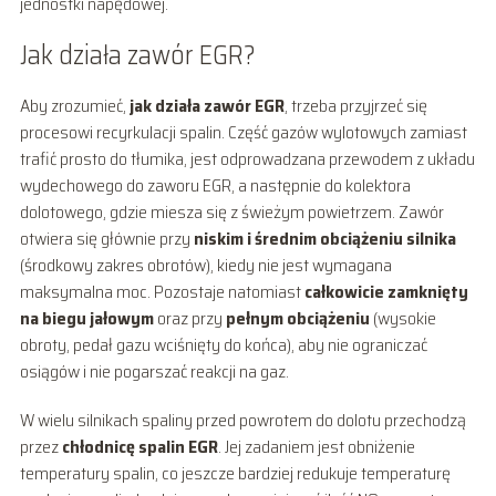
jednostki napędowej.
Jak działa zawór EGR?
Aby zrozumieć,
jak działa zawór EGR
, trzeba przyjrzeć się
procesowi recyrkulacji spalin. Część gazów wylotowych zamiast
trafić prosto do tłumika, jest odprowadzana przewodem z układu
wydechowego do zaworu EGR, a następnie do kolektora
dolotowego, gdzie miesza się z świeżym powietrzem. Zawór
otwiera się głównie przy
niskim i średnim obciążeniu silnika
(środkowy zakres obrotów), kiedy nie jest wymagana
maksymalna moc. Pozostaje natomiast
całkowicie zamknięty
na biegu jałowym
oraz przy
pełnym obciążeniu
(wysokie
obroty, pedał gazu wciśnięty do końca), aby nie ograniczać
osiągów i nie pogarszać reakcji na gaz.
W wielu silnikach spaliny przed powrotem do dolotu przechodzą
przez
chłodnicę spalin EGR
. Jej zadaniem jest obniżenie
temperatury spalin, co jeszcze bardziej redukuje temperaturę