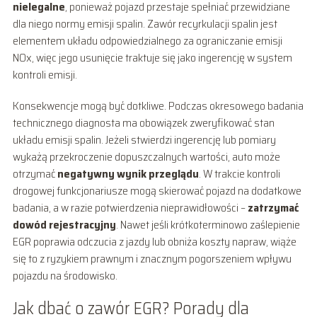
nielegalne
, ponieważ pojazd przestaje spełniać przewidziane
dla niego normy emisji spalin. Zawór recyrkulacji spalin jest
elementem układu odpowiedzialnego za ograniczanie emisji
NOx, więc jego usunięcie traktuje się jako ingerencję w system
kontroli emisji.
Konsekwencje mogą być dotkliwe. Podczas okresowego badania
technicznego diagnosta ma obowiązek zweryfikować stan
układu emisji spalin. Jeżeli stwierdzi ingerencję lub pomiary
wykażą przekroczenie dopuszczalnych wartości, auto może
otrzymać
negatywny wynik przeglądu
. W trakcie kontroli
drogowej funkcjonariusze mogą skierować pojazd na dodatkowe
badania, a w razie potwierdzenia nieprawidłowości –
zatrzymać
dowód rejestracyjny
. Nawet jeśli krótkoterminowo zaślepienie
EGR poprawia odczucia z jazdy lub obniża koszty napraw, wiąże
się to z ryzykiem prawnym i znacznym pogorszeniem wpływu
pojazdu na środowisko.
Jak dbać o zawór EGR? Porady dla