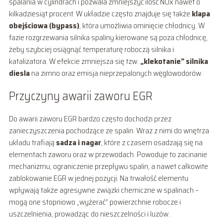
spalania w cylindrach i pozwala zmniejszyć ilość NOx nawet o
kilkadziesiąt procent. W układzie często znajduje się także
klapa
obejściowa (bypass)
, która umożliwia ominięcie chłodnicy. W
fazie rozgrzewania silnika spaliny kierowane są poza chłodnicę,
żeby szybciej osiągnąć temperaturę roboczą silnika i
katalizatora. W efekcie zmniejsza się tzw.
„klekotanie” silnika
diesla
na zimno oraz emisja nieprzepalonych węglowodorów.
Przyczyny awarii zaworu EGR
Do awarii zaworu EGR bardzo często dochodzi przez
zanieczyszczenia pochodzące ze spalin. Wraz z nimi do wnętrza
układu trafiają
sadza i nagar
, które z czasem osadzają się na
elementach zaworu oraz w przewodach. Powoduje to zacinanie
mechanizmu, ograniczenie przepływu spalin, a nawet całkowite
zablokowanie EGR w jednej pozycji. Na trwałość elementu
wpływają także agresywne związki chemiczne w spalinach –
mogą one stopniowo „wyżerać” powierzchnie robocze i
uszczelnienia, prowadząc do nieszczelności i luzów.