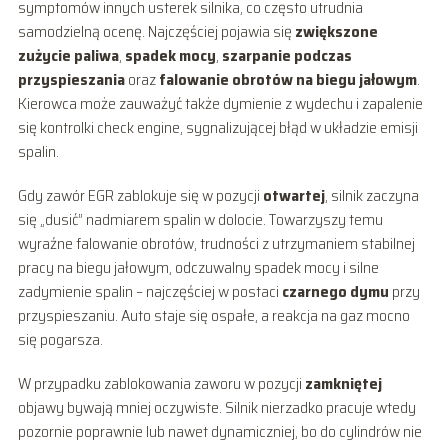
symptomów innych usterek silnika, co często utrudnia
samodzielną ocenę. Najczęściej pojawia się
zwiększone
zużycie paliwa
,
spadek mocy
,
szarpanie podczas
przyspieszania
oraz
falowanie obrotów na biegu jałowym
.
Kierowca może zauważyć także dymienie z wydechu i zapalenie
się kontrolki check engine, sygnalizującej błąd w układzie emisji
spalin.
Gdy zawór EGR zablokuje się w pozycji
otwartej
, silnik zaczyna
się „dusić” nadmiarem spalin w dolocie. Towarzyszy temu
wyraźne falowanie obrotów, trudności z utrzymaniem stabilnej
pracy na biegu jałowym, odczuwalny spadek mocy i silne
zadymienie spalin – najczęściej w postaci
czarnego dymu
przy
przyspieszaniu. Auto staje się ospałe, a reakcja na gaz mocno
się pogarsza.
W przypadku zablokowania zaworu w pozycji
zamkniętej
objawy bywają mniej oczywiste. Silnik nierzadko pracuje wtedy
pozornie poprawnie lub nawet dynamiczniej, bo do cylindrów nie