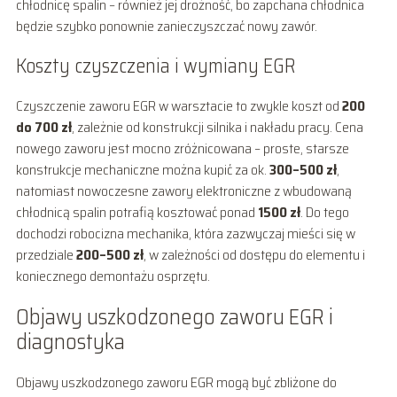
chłodnicę spalin – również jej drożność, bo zapchana chłodnica
będzie szybko ponownie zanieczyszczać nowy zawór.
Koszty czyszczenia i wymiany EGR
Czyszczenie zaworu EGR w warsztacie to zwykle koszt od
200
do 700 zł
, zależnie od konstrukcji silnika i nakładu pracy. Cena
nowego zaworu jest mocno zróżnicowana – proste, starsze
konstrukcje mechaniczne można kupić za ok.
300–500 zł
,
natomiast nowoczesne zawory elektroniczne z wbudowaną
chłodnicą spalin potrafią kosztować ponad
1500 zł
. Do tego
dochodzi robocizna mechanika, która zazwyczaj mieści się w
przedziale
200–500 zł
, w zależności od dostępu do elementu i
koniecznego demontażu osprzętu.
Objawy uszkodzonego zaworu EGR i
diagnostyka
Objawy uszkodzonego zaworu EGR mogą być zbliżone do