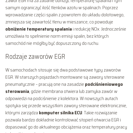
Zawór EGR ma za zadanie obniżyć temperaturę spalania i tym
samym ograniczyć ilość tlenków azotu w spalinach. Poprzez
wprowadzanie części spalin z powrotem do układu dolotowego,
zmniejsza się zawartość tlenu w mieszance, co powoduje
obniżenie temperatury spalania
i redukcję NOx. Jednocześnie
umożliwia to spełnienie norm emisji spalin, bez których
samochód nie mógłby być dopuszczony do ruchu.
Rodzaje zaworów EGR
W samochodach stosuje się dwa podstawowe typy zaworów
EGR. W starszych pojazdach montowane są zawory sterowane
pneumatycznie – pracują one na zasadzie
podciśnieniowego
sterowania
, gdzie membrana otwiera lub zamyka zawór w
odpowiedzi na podciśnienie z kolektora. W nowszych autach
spotyka się przede wszystkim zawory sterowane elektronicznie,
którymi zarządza
komputer silnika ECU
. Takie rozwiązanie
pozwala bardzo dokładnie kontrolować stopień otwarcia EGR i
dopasować go do aktualnego obciążenia oraz temperatury pracy