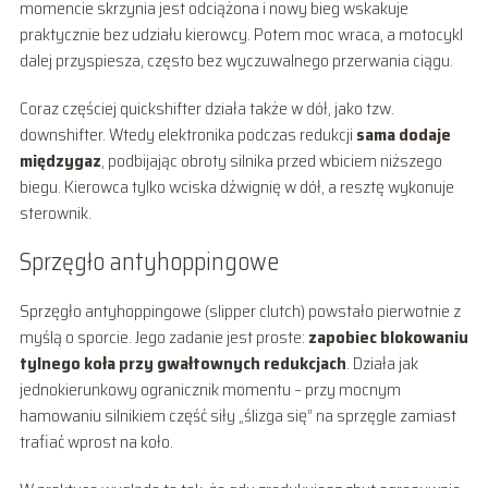
momencie skrzynia jest odciążona i nowy bieg wskakuje
praktycznie bez udziału kierowcy. Potem moc wraca, a motocykl
dalej przyspiesza, często bez wyczuwalnego przerwania ciągu.
Coraz częściej quickshifter działa także w dół, jako tzw.
downshifter. Wtedy elektronika podczas redukcji
sama dodaje
międzygaz
, podbijając obroty silnika przed wbiciem niższego
biegu. Kierowca tylko wciska dźwignię w dół, a resztę wykonuje
sterownik.
Sprzęgło antyhoppingowe
Sprzęgło antyhoppingowe (slipper clutch) powstało pierwotnie z
myślą o sporcie. Jego zadanie jest proste:
zapobiec blokowaniu
tylnego koła przy gwałtownych redukcjach
. Działa jak
jednokierunkowy ogranicznik momentu – przy mocnym
hamowaniu silnikiem część siły „ślizga się” na sprzęgle zamiast
trafiać wprost na koło.