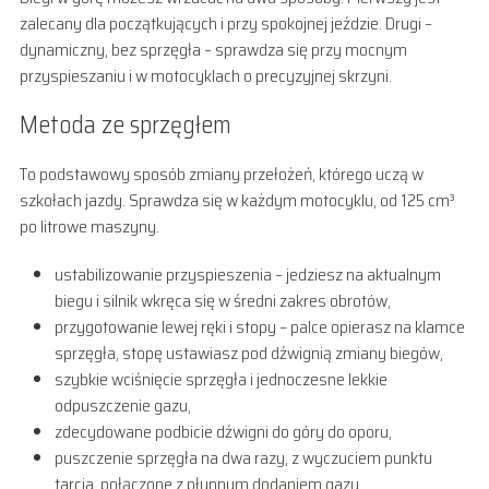
zalecany dla początkujących i przy spokojnej jeździe. Drugi –
dynamiczny, bez sprzęgła – sprawdza się przy mocnym
przyspieszaniu i w motocyklach o precyzyjnej skrzyni.
Metoda ze sprzęgłem
To podstawowy sposób zmiany przełożeń, którego uczą w
szkołach jazdy. Sprawdza się w każdym motocyklu, od 125 cm³
po litrowe maszyny.
ustabilizowanie przyspieszenia – jedziesz na aktualnym
biegu i silnik wkręca się w średni zakres obrotów,
przygotowanie lewej ręki i stopy – palce opierasz na klamce
sprzęgła, stopę ustawiasz pod dźwignią zmiany biegów,
szybkie wciśnięcie sprzęgła i jednoczesne lekkie
odpuszczenie gazu,
zdecydowane podbicie dźwigni do góry do oporu,
puszczenie sprzęgła na dwa razy, z wyczuciem punktu
tarcia, połączone z płynnym dodaniem gazu.