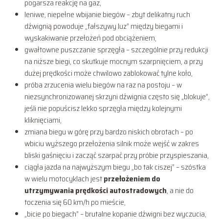
pogarsza reakcję na gaz,
leniwe, niepełne wbijanie biegów – zbyt delikatny ruch
dźwignią powoduje „fałszywy luz” między biegami i
wyskakiwanie przełożeń pod obciążeniem,
gwałtowne puszczanie sprzęgła – szczególnie przy redukcji
na niższe biegi, co skutkuje mocnym szarpnięciem, a przy
dużej prędkości może chwilowo zablokować tylne koło,
próba zrzucenia wielu biegów na raz na postoju – w
niezsynchronizowanej skrzyni dźwignia często się „blokuje”,
jeśli nie popuścisz lekko sprzęgła między kolejnymi
kliknięciami,
zmiana biegu w górę przy bardzo niskich obrotach – po
wbiciu wyższego przełożenia silnik może wejść w zakres
bliski gaśnięciu i zacząć szarpać przy próbie przyspieszania,
ciągła jazda na najwyższym biegu „bo tak ciszej” – szóstka
w wielu motocyklach jest
przełożeniem do
utrzymywania prędkości autostradowych
, a nie do
toczenia się 60 km/h po mieście,
„bicie po biegach” – brutalne kopanie dźwigni bez wyczucia,