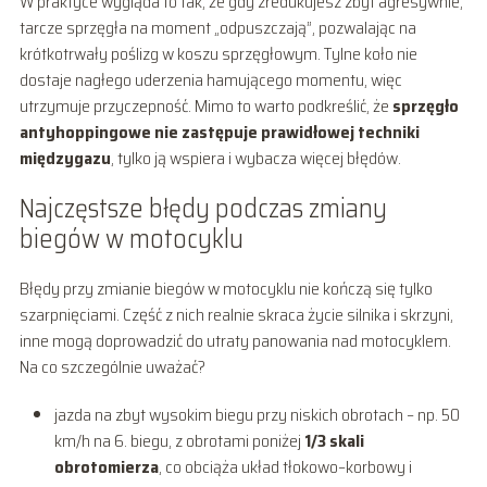
W praktyce wygląda to tak, że gdy zredukujesz zbyt agresywnie,
tarcze sprzęgła na moment „odpuszczają”, pozwalając na
krótkotrwały poślizg w koszu sprzęgłowym. Tylne koło nie
dostaje nagłego uderzenia hamującego momentu, więc
utrzymuje przyczepność. Mimo to warto podkreślić, że
sprzęgło
antyhoppingowe nie zastępuje prawidłowej techniki
międzygazu
, tylko ją wspiera i wybacza więcej błędów.
Najczęstsze błędy podczas zmiany
biegów w motocyklu
Błędy przy zmianie biegów w motocyklu nie kończą się tylko
szarpnięciami. Część z nich realnie skraca życie silnika i skrzyni,
inne mogą doprowadzić do utraty panowania nad motocyklem.
Na co szczególnie uważać?
jazda na zbyt wysokim biegu przy niskich obrotach – np. 50
km/h na 6. biegu, z obrotami poniżej
1/3 skali
obrotomierza
, co obciąża układ tłokowo–korbowy i