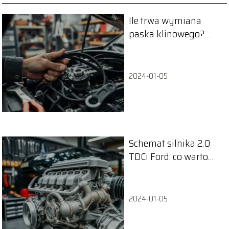
Ile trwa wymiana
paska klinowego?
Odpowiadamy na
najważniejsze
pytania
2024-01-05
Schemat silnika 2.0
TDCi Ford: co warto
wiedzieć?
2024-01-05