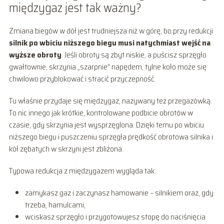
międzygaz jest tak ważny?
Zmiana biegów w dół jest trudniejsza niż w górę, bo przy redukcji
silnik po wbiciu niższego biegu musi natychmiast wejść na
wyższe obroty
. Jeśli obroty są zbyt niskie, a puścisz sprzęgło
gwałtownie, skrzynia „szarpnie” napędem, tylne koło może się
chwilowo przyblokować i stracić przyczepność.
Tu właśnie przydaje się międzygaz, nazywany też przegazówką.
To nic innego jak krótkie, kontrolowane podbicie obrotów w
czasie, gdy skrzynia jest wysprzęglona. Dzięki temu po wbiciu
niższego biegu i puszczeniu sprzęgła prędkość obrotowa silnika i
kół zębatych w skrzyni jest zbliżona.
Typowa redukcja z międzygazem wygląda tak:
zamykasz gaz i zaczynasz hamowanie – silnikiem oraz, gdy
trzeba, hamulcami,
wciskasz sprzęgło i przygotowujesz stopę do naciśnięcia