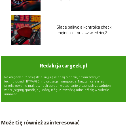
Słabe paliwo a kontrolka check
engine: co musisz wiedzieć?
Redakcja cargeek.pl
Na cargeek.pl z pasją dzielimy się wiedzą o domu, nowoczesnych
technologiach RTV/AGD, motoryzacji i transporcie. Naszym celem jest
przekazywanie praktycznych porad i wyjaśnianie złożonych zagadnień
w przystępny sposób, by każdy mógł z łatwością odnaleźć się w świecie
innowacji.
Może Cię również zainteresować