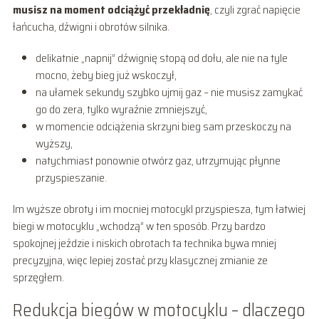
musisz na moment odciążyć przekładnię
, czyli zgrać napięcie
łańcucha, dźwigni i obrotów silnika.
delikatnie „napnij” dźwignię stopą od dołu, ale nie na tyle
mocno, żeby bieg już wskoczył,
na ułamek sekundy szybko ujmij gaz – nie musisz zamykać
go do zera, tylko wyraźnie zmniejszyć,
w momencie odciążenia skrzyni bieg sam przeskoczy na
wyższy,
natychmiast ponownie otwórz gaz, utrzymując płynne
przyspieszanie.
Im wyższe obroty i im mocniej motocykl przyspiesza, tym łatwiej
biegi w motocyklu „wchodzą” w ten sposób. Przy bardzo
spokojnej jeździe i niskich obrotach ta technika bywa mniej
precyzyjna, więc lepiej zostać przy klasycznej zmianie ze
sprzęgłem.
Redukcja biegów w motocyklu – dlaczego