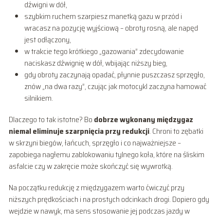
dźwigni w dół,
szybkim ruchem szarpiesz manetką gazu w przód i
wracasz na pozycję wyjściową – obroty rosną, ale napęd
jest odłączony,
w trakcie tego krótkiego „gazowania” zdecydowanie
naciskasz dźwignię w dół, wbijając niższy bieg,
gdy obroty zaczynają opadać, płynnie puszczasz sprzęgło,
znów „na dwa razy”, czując jak motocykl zaczyna hamować
silnikiem.
Dlaczego to tak istotne? Bo
dobrze wykonany międzygaz
niemal eliminuje szarpnięcia przy redukcji
. Chroni to zębatki
w skrzyni biegów, łańcuch, sprzęgło i co najważniejsze –
zapobiega nagłemu zablokowaniu tylnego koła, które na śliskim
asfalcie czy w zakręcie może skończyć się wywrotką.
Na początku redukcję z międzygazem warto ćwiczyć przy
niższych prędkościach i na prostych odcinkach drogi. Dopiero gdy
wejdzie w nawyk, ma sens stosowanie jej podczas jazdy w