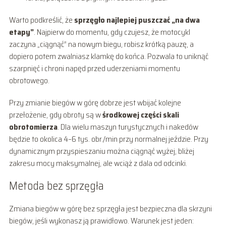
Warto podkreślić, że
sprzęgło najlepiej puszczać „na dwa
etapy”
. Najpierw do momentu, gdy czujesz, że motocykl
zaczyna „ciągnąć” na nowym biegu, robisz krótką pauzę, a
dopiero potem zwalniasz klamkę do końca. Pozwala to uniknąć
szarpnięć i chroni napęd przed uderzeniami momentu
obrotowego.
Przy zmianie biegów w górę dobrze jest wbijać kolejne
przełożenie, gdy obroty są w
środkowej części skali
obrotomierza
. Dla wielu maszyn turystycznych i nakedów
będzie to okolica 4–6 tys. obr./min przy normalnej jeździe. Przy
dynamicznym przyspieszaniu można ciągnąć wyżej, bliżej
zakresu mocy maksymalnej, ale wciąż z dala od odcinki.
Metoda bez sprzęgła
Zmiana biegów w górę bez sprzęgła jest bezpieczna dla skrzyni
biegów, jeśli wykonasz ją prawidłowo. Warunek jest jeden: