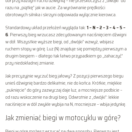
dół przy każdym ruchu dźwignią – nie przeskoczysz z „dwójki” od
razu na „piątkę” jak w aucie. Za wyrównanie prędkości
obrotowych silnika i skrzyni odpowiada wyłącznie kierowca.
Standardowy układ przełożeń wygląda tak:
1 – N – 2 – 3 – 4 – 5 –
6
. Pierwszy bieg wrzucasz zdecydowanym naciśnięciem dźwigni
w dół. Wszystkie wyższe biegi, od „dwójki” wzwyż, wbijasz
ruchem stopy w górę. Luz (N) znajduje się pomiędzy pierwszym a
drugim biegiem – dlatego tak łatwo przypadkiem go „zahaczyć”
przy niedokładnej zmianie.
Jak precyzyjnie wyczuć bieg jałowy? Z pozycji pierwszego biegu
unieś dźwignię bardzo delikatnie, nie do końca. Krótkie, miękkie
„puknięcie” do góry zazwyczaj daje luz, a mocniejsze podbicie –
od razu wskoczenie na drugi bieg. Odwrotnie z „dwójki”: lekkie
naciśnięcie w dół zwykle wybija na N, mocniejsze – wbija jedynkę.
Jak zmieniać biegi w motocyklu w górę?
Biegi w górę możesz wrzucać na dwa sposoby. Pierwszy jest