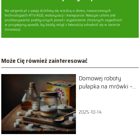
Na cargeek.pl z pasją dzielimy się wiedzą o domu, nowoczesnych
technologiach RTV/AGD, motoryzacji i transporcie. Naszym celem jest
przekazywanie praktycznych porad i wyjaśnianie złożonych zagadnień
w przystępny sposób, by każdy mógł z łatwością odnaleźć się w świecie
innowacji.
Może Cię również zainteresować
Domowej roboty
pułapka na mrówki –
jak ją zrobić
samodzielnie?
2025-10-14