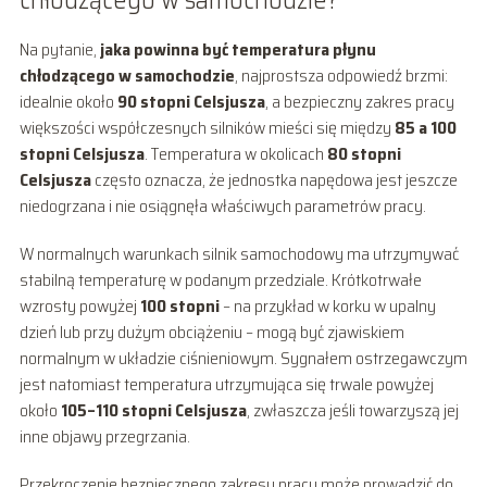
chłodzącego w samochodzie?
Na pytanie,
jaka powinna być temperatura płynu
chłodzącego w samochodzie
, najprostsza odpowiedź brzmi:
idealnie około
90 stopni Celsjusza
, a bezpieczny zakres pracy
większości współczesnych silników mieści się między
85 a 100
stopni Celsjusza
. Temperatura w okolicach
80 stopni
Celsjusza
często oznacza, że jednostka napędowa jest jeszcze
niedogrzana i nie osiągnęła właściwych parametrów pracy.
W normalnych warunkach silnik samochodowy ma utrzymywać
stabilną temperaturę w podanym przedziale. Krótkotrwałe
wzrosty powyżej
100 stopni
– na przykład w korku w upalny
dzień lub przy dużym obciążeniu – mogą być zjawiskiem
normalnym w układzie ciśnieniowym. Sygnałem ostrzegawczym
jest natomiast temperatura utrzymująca się trwale powyżej
około
105–110 stopni Celsjusza
, zwłaszcza jeśli towarzyszą jej
inne objawy przegrzania.
Przekroczenie bezpiecznego zakresu pracy może prowadzić do