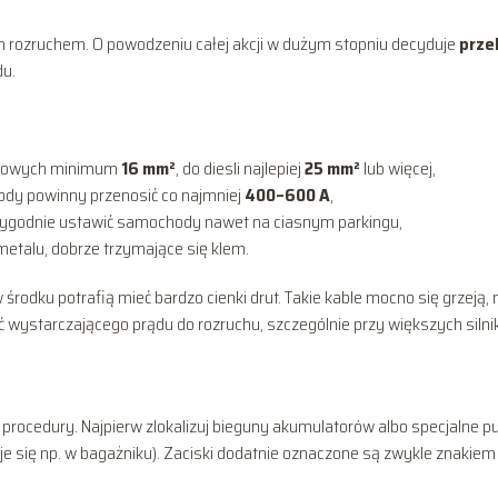
m rozruchem. O powodzeniu całej akcji w dużym stopniu decyduje
prze
du.
zynowych minimum
16 mm²
, do diesli najlepiej
25 mm²
lub więcej,
dy powinny przenosić co najmniej
400–600 A
,
wygodnie ustawić samochody nawet na ciasnym parkingu,
 metalu, dobrze trzymające się klem.
środku potrafią mieć bardzo cienki drut. Takie kable mocno się grzeją,
yć wystarczającego prądu do rozruchu, szczególnie przy większych silni
j procedury. Najpierw zlokalizuj bieguny akumulatorów albo specjalne p
je się np. w bagażniku). Zaciski dodatnie oznaczone są zwykle znakie