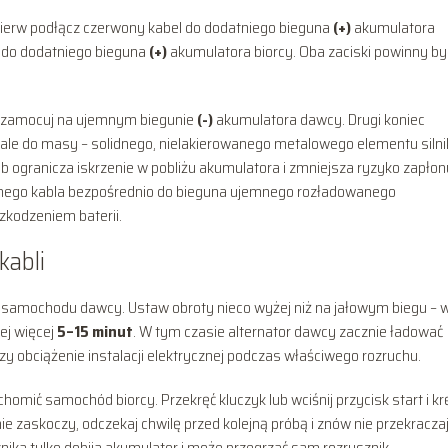
ierw podłącz czerwony kabel do dodatniego bieguna
(+)
akumulatora
 do dodatniego bieguna
(+)
akumulatora biorcy. Oba zaciski powinny by
ec zamocuj na ujemnym biegunie
(-)
akumulatora dawcy. Drugi koniec
 ale do masy – solidnego, nielakierowanego metalowego elementu silni
b ogranicza iskrzenie w pobliżu akumulatora i zmniejsza ryzyko zapłon
zarnego kabla bezpośrednio do bieguna ujemnego rozładowanego
zkodzeniem baterii.
kabli
samochodu dawcy. Ustaw obroty nieco wyżej niż na jałowym biegu – 
iej więcej
5–15 minut
. W tym czasie alternator dawcy zacznie ładować
y obciążenie instalacji elektrycznej podczas właściwego rozruchu.
ić samochód biorcy. Przekręć kluczyk lub wciśnij przycisk start i kr
ik nie zaskoczy, odczekaj chwilę przed kolejną próbą i znów nie przekracza
znika tylko dobija akumulator i może przegrzać sam rozrusznik.