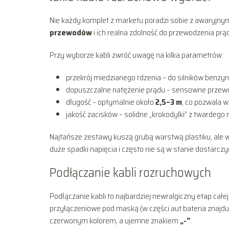
Nie każdy komplet z marketu poradzi sobie z awaryjny
przewodów
i ich realna zdolność do przewodzenia prą
Przy wyborze kabli zwróć uwagę na kilka parametrów:
przekrój miedzianego rdzenia – do silników ben
dopuszczalne natężenie prądu – sensowne przewo
długość – optymalnie około
2,5–3 m
, co pozwala 
jakość zacisków – solidne „krokodylki” z twardego
Najtańsze zestawy kuszą grubą warstwą plastiku, ale w 
duże spadki napięcia i często nie są w stanie dostarcz
Podłączanie kabli rozruchowych
Podłączanie kabli to najbardziej newralgiczny etap całe
przyłączeniowe pod maską (w części aut bateria znajdu
czerwonym kolorem, a ujemne znakiem
„-”
.