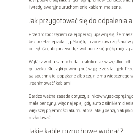
i wtedy awaryjne uruchomienie kablami ma sens.
Jak przygotować się do odpalenia 
Przed rozpoczęciem całej operacji upewnij się, że mas
bez przetartej izolacji, pękniętych zacisków czy śladó
odległości, aby przewody swobodnie sięgnęły między a
Wyłącz w obu samochodach silniki oraz wszystkie odbiorn
gniazdku. Kluczyki powinny być wyjęte ze stacyjek. P
są spuchnięte, popękane albo czy nie ma widocznego wyci
„reanimować” kablami.
Bardzo ważna zasada dotyczy silników wysokoprężnych.
małe benzyny, więc najlepiej, gdy auto z silnikiem di
większej pojemności akumulatora. Mały benzyniak jako
rozładować.
Jakie kable rozruchowe wybrać?