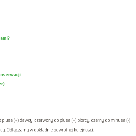
lami?
nserwacji
er)
 plusa (+) dawcy, czerwony do plusa (+) biorcy, czarny do minusa (-)
y. Odłączamy w dokładnie odwrotnej kolejności.