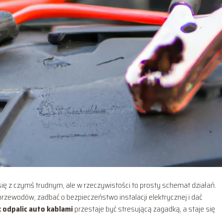
ię z czymś trudnym, ale w rzeczywistości to prosty schemat działań.
zewodów, zadbać o bezpieczeństwo instalacji elektrycznej i dać
k odpalic auto kablami
przestaje być stresującą zagadką, a staje się