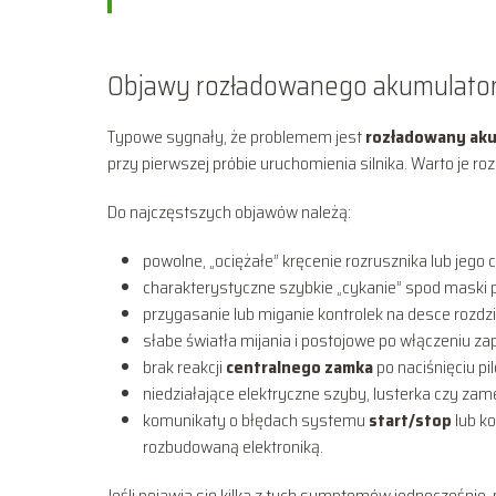
Objawy rozładowanego akumulato
Typowe sygnały, że problemem jest
rozładowany ak
przy pierwszej próbie uruchomienia silnika. Warto je r
Do najczęstszych objawów należą:
powolne, „ociężałe” kręcenie rozrusznika lub jego c
charakterystyczne szybkie „cykanie” spod maski p
przygasanie lub miganie kontrolek na desce rozdzi
słabe światła mijania i postojowe po włączeniu za
brak reakcji
centralnego zamka
po naciśnięciu pil
niedziałające elektryczne szyby, lusterka czy zam
komunikaty o błędach systemu
start/stop
lub k
rozbudowaną elektroniką.
Jeśli pojawia się kilka z tych symptomów jednocześn