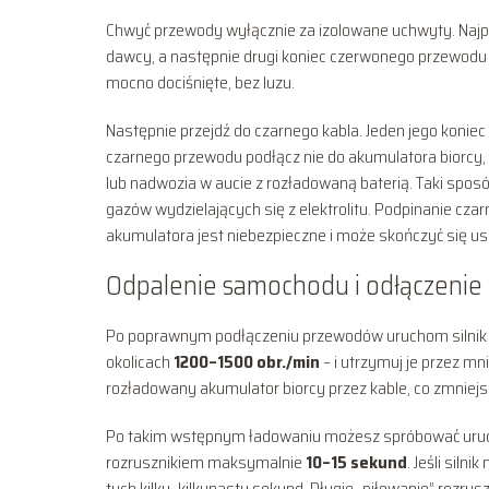
Chwyć przewody wyłącznie za izolowane uchwyty. Najp
dawcy, a następnie drugi koniec czerwonego przewodu
mocno dociśnięte, bez luzu.
Następnie przejdź do czarnego kabla. Jeden jego koni
czarnego przewodu podłącz nie do akumulatora biorcy,
lub nadwozia w aucie z rozładowaną baterią. Taki sposó
gazów wydzielających się z elektrolitu. Podpinanie c
akumulatora jest niebezpieczne i może skończyć się us
Odpalenie samochodu i odłączenie 
Po poprawnym podłączeniu przewodów uruchom silnik 
okolicach
1200–1500 obr./min
– i utrzymuj je przez mn
rozładowany akumulator biorcy przez kable, co zmniejsz
Po takim wstępnym ładowaniu możesz spróbować uruchom
rozrusznikiem maksymalnie
10–15 sekund
. Jeśli siln
tych kilku–kilkunastu sekund. Długie „piłowanie” rozrus