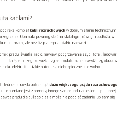
auta kablami?
z pod ręką komplet
kabli rozruchowych
w dobrym stanie technicznym 
w przegrzania. Oba auta powinny stać na stabilnym, równym podłożu, w t
kumulatorami, ale bez fizycznego kontaktu nadwozi.
iki prądu: światła, radio, nawiew, podgrzewanie szyb i foteli, ładowar
rzed dotknięciem czegokolwiek przy akumulatorach sprawdź, czy obudow
eku elektrolitu – takie baterie są niebezpieczne i nie wolno ich
 Jednostki diesla potrzebują
dużo większego prądu rozruchoweg
esla uruchamiane jest z pomocą innego samochodu z dieslem o podobnej 
 dawca prądu dla dużego diesla może nie podołać zadaniu lub sam się