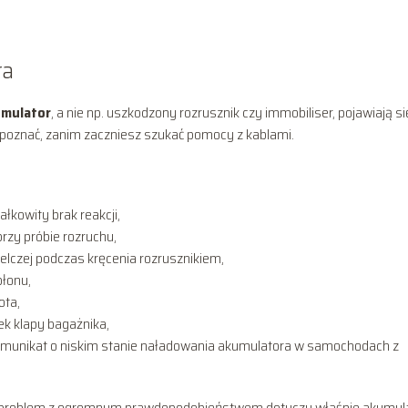
ra
umulator
, a nie np. uszkodzony rozrusznik czy immobiliser, pojawiają si
ozpoznać, zanim zaczniesz szukać pomocy z kablami.
ałkowity brak reakcji,
rzy próbie rozruchu,
elczej podczas kręcenia rozrusznikiem,
płonu,
ota,
ek klapy bagażnika,
omunikat o niskim stanie naładowania akumulatora w samochodach z
ie, problem z ogromnym prawdopodobieństwem dotyczy właśnie akumul