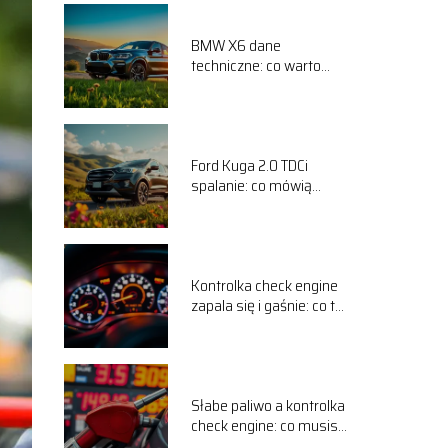
BMW X6 dane
techniczne: co warto
wiedzieć o tym modelu?
Ford Kuga 2.0 TDCi
spalanie: co mówią
użytkownicy na forum?
Kontrolka check engine
zapala się i gaśnie: co to
oznacza?
Słabe paliwo a kontrolka
check engine: co musisz
wiedzieć?