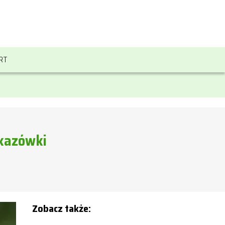
RT
skazówki
Zobacz także: