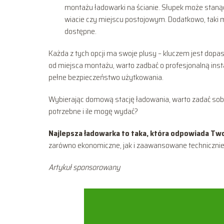
montażu ładowarki na ścianie. Słupek może stanąć 
wiacie czy miejscu postojowym. Dodatkowo, taki mo
dostępne.
Każda z tych opcji ma swoje plusy – kluczem jest dopas
od miejsca montażu, warto zadbać o profesjonalną ins
pełne bezpieczeństwo użytkowania.
Wybierając domową stację ładowania, warto zadać sobie
potrzebne i ile mogę wydać?
Najlepsza ładowarka to taka, która odpowiada T
zarówno ekonomiczne, jak i zaawansowane techniczni
Artykuł sponsorowany