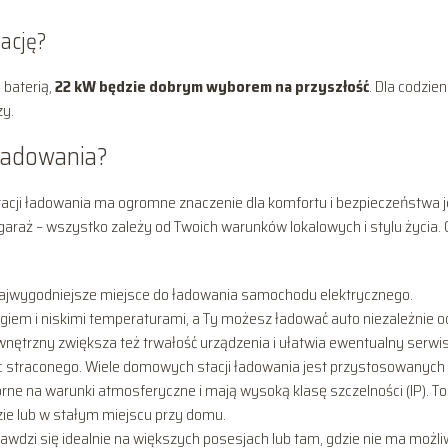
ację?
 baterią,
22 kW będzie dobrym wyborem na przyszłość
. Dla codzie
zy.
ładowania?
ji ładowania ma ogromne znaczenie dla komfortu i bezpieczeństwa j
araż – wszystko zależy od Twoich warunków lokalowych i stylu życia. 
 najwygodniejsze miejsce do ładowania samochodu elektrycznego.
giem i niskimi temperaturami, a Ty możesz ładować auto niezależnie o
nętrzny zwiększa też trwałość urządzenia i ułatwia ewentualny serwis
nic straconego. Wiele domowych stacji ładowania jest przystosowanych
rne na warunki atmosferyczne i mają wysoką klasę szczelności (IP). To
dzie lub w stałym miejscu przy domu.
prawdzi się idealnie na większych posesjach lub tam, gdzie nie ma możli