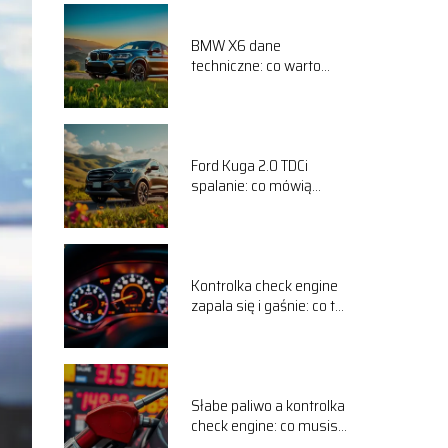
BMW X6 dane
techniczne: co warto
wiedzieć o tym modelu?
Ford Kuga 2.0 TDCi
spalanie: co mówią
użytkownicy na forum?
Kontrolka check engine
zapala się i gaśnie: co to
oznacza?
Słabe paliwo a kontrolka
check engine: co musisz
wiedzieć?