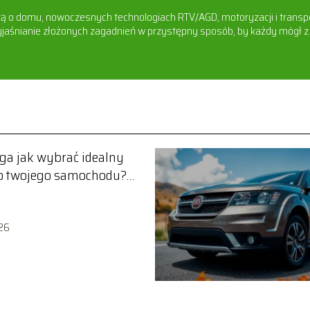
dzą o domu, nowoczesnych technologiach RTV/AGD, motoryzacji i transp
jaśnianie złożonych zagadnień w przystępny sposób, by każdy mógł z 
ga jak wybrać idealny
do twojego samochodu?
ik
26