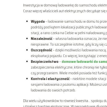
Inwestycja w domową ładowarkę do samochodu elektrycz
Coraz więcej właścicieli aut elektrycznych decyduje się
Wygoda
– ładowanie samochodu w domu to przed
podróży pod kątem lokalizacji publicznych ładowa
stacji, a rano czeka na Ciebie w pełni naładowany 
Niezależność
– własna ładowarka oznacza, że nie 
niesprawne. To szczególnie istotne, gdy liczy się
Oszczędność
– dzięki możliwości ładowania nocą,
eksploatacji pojazdu. Co więcej, korzystając z ener
Bezpieczeństwo
–
domowe ładowarki do sam
zabezpieczenia elektryczne, które chronią nie tyl
czy przegrzaniem. Wiele modeli posiada też funk
Kontrola i elastyczność
– niektóre modele stacji 
sesjami ładowania z poziomu aplikacji. Możesz 
ładowania do swoich potrzeb.
Dla wielu użytkowników to również kwestia… spokoju d
i działasz bardziej ekologicznie. W perspektywie długot