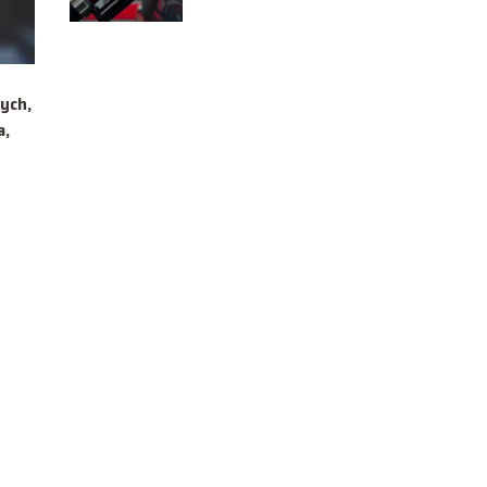
ych,
a,