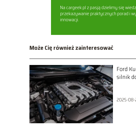
Na cargeek.pl z pasją dzielimy się wie
przekazywanie praktycznych porad i wy
innowacji.
Może Cię również zainteresować
Ford Ku
silnik 
Poradn
2025-08-