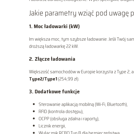
Jakie parametry wziąć pod uwagę 
1. Moc ładowarki (kW)
Im większa moc, tym szybsze ładowanie. Jeśli Twój s
droższą ładowarkę 22 kW.
2. Złącze ładowania
Większość samochodów w Europie korzysta z Type 2, ale
Type2/Type1
(254,99 zł).
3. Dodatkowe funkcje
Sterowanie aplikacją mobilną (Wi-Fi, Bluetooth),
RFID (kontrola dostępu),
OCPP (obsługa zdalna i raporty),
Licznik energii,
Wyłącznik RCBO Typ B dla bezpieczeństwa.