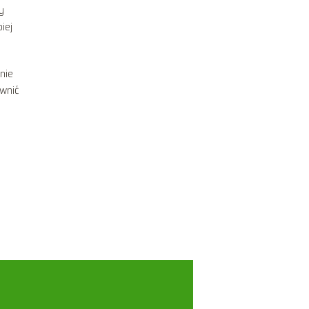
y
iej
nie
ewnić