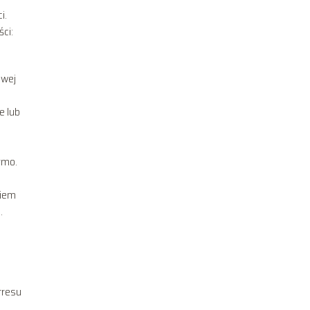
i.
ci:
owej
e lub
armo.
niem
.
tresu