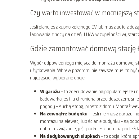
Czy warto inwestować w mocniejszą st
Jeśli planujesz kupno kolejnego EV lub masz auto z dużą
ładowania z nocy na dzień, 11 kW w zupełności wystarc
Gdzie zamontować domową stację 
Wybór odpowiedniego miejsca do montażu domowej stac
użytkowania. Wbrew pozorom, nie zawsze musi to być g
najczęściej wybierane opcje:
W garażu
– to zdecydowanie najpopularniejsze i
Ładowarka jest tu chroniona przed deszczem, śnie
pogody – suchą stopą, prosto z domu. Montaż wew
Na zewnątrz budynku
– jeśli nie masz garażu, 
montażu na elewacji lub ścianie budynku – są odpo
dobre rozwiązanie, jeśli parkujesz auto na podjeź
Na dedykowanych słupkach
– to opcja, która s