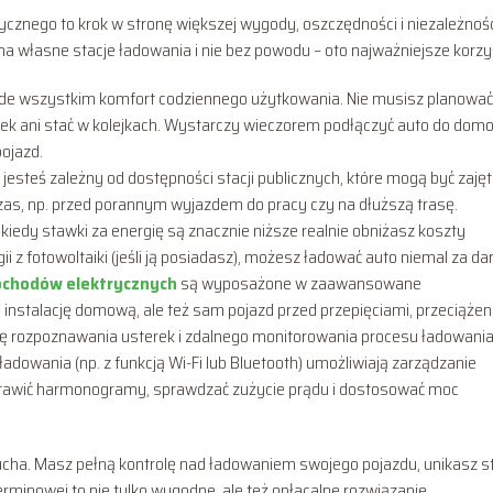
nego to krok w stronę większej wygody, oszczędności i niezależnośc
 na własne stacje ładowania i nie bez powodu – oto najważniejsze korzyś
e wszystkim komfort codziennego użytkowania. Nie musisz planować
rek ani stać w kolejkach. Wystarczy wieczorem podłączyć auto do dom
pojazd.
jesteś zależny od dostępności stacji publicznych, które mogą być zajęt
 czas, np. przed porannym wyjazdem do pracy czy na dłuższą trasę.
 kiedy stawki za energię są znacznie niższe realnie obniżasz koszty
gii z fotowoltaiki (jeśli ją posiadasz), możesz ładować auto niemal za d
ochodów elektrycznych
są wyposażone w zaawansowane
ko instalację domową, ale też sam pojazd przed przepięciami, przeciąże
cję rozpoznawania usterek i zdalnego monitorowania procesu ładowania
ładowania (np. z funkcją Wi-Fi lub Bluetooth) umożliwiają zarządzanie
ustawić harmonogramy, sprawdzać zużycie prądu i dostosować moc
ucha. Masz pełną kontrolę nad ładowaniem swojego pojazdu, unikasz s
erminowej to nie tylko wygodne, ale też opłacalne rozwiązanie.