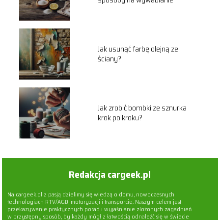
Jak usunąć farbę olejną ze
ściany?
Jak zrobić bombki ze sznurka
krok po kroku?
Redakcja cargeek.pl
Na cargeek.pl z pasją dzielimy się wiedzą o domu, nowoczesnych
technologiach RTV/AGD, motoryzacji i transporcie. Naszym celem jest
przekazywanie praktycznych porad i wyjaśnianie złożonych zagadnień
w przystępny sposób, by każdy mógł z łatwością odnaleźć się w świecie