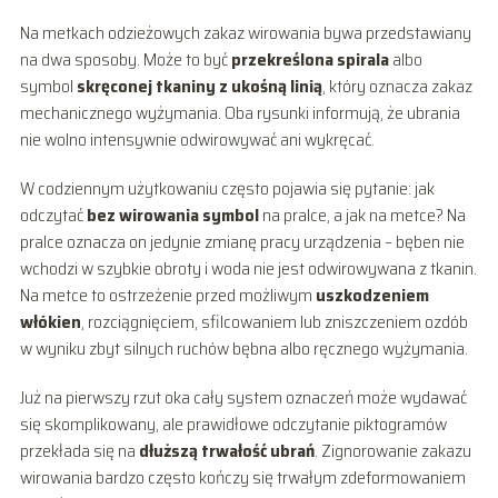
Na metkach odzieżowych zakaz wirowania bywa przedstawiany
na dwa sposoby. Może to być
przekreślona spirala
albo
symbol
skręconej tkaniny z ukośną linią
, który oznacza zakaz
mechanicznego wyżymania. Oba rysunki informują, że ubrania
nie wolno intensywnie odwirowywać ani wykręcać.
W codziennym użytkowaniu często pojawia się pytanie: jak
odczytać
bez wirowania symbol
na pralce, a jak na metce? Na
pralce oznacza on jedynie zmianę pracy urządzenia – bęben nie
wchodzi w szybkie obroty i woda nie jest odwirowywana z tkanin.
Na metce to ostrzeżenie przed możliwym
uszkodzeniem
włókien
, rozciągnięciem, sfilcowaniem lub zniszczeniem ozdób
w wyniku zbyt silnych ruchów bębna albo ręcznego wyżymania.
Już na pierwszy rzut oka cały system oznaczeń może wydawać
się skomplikowany, ale prawidłowe odczytanie piktogramów
przekłada się na
dłuższą trwałość ubrań
. Zignorowanie zakazu
wirowania bardzo często kończy się trwałym zdeformowaniem