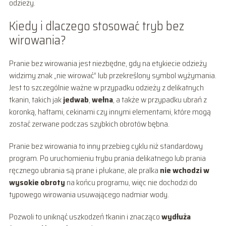
odzieży.
Kiedy i dlaczego stosować tryb bez
wirowania?
Pranie bez wirowania jest niezbędne, gdy na etykiecie odzieży
widzimy znak „nie wirować” lub przekreślony symbol wyżymania.
Jest to szczególnie ważne w przypadku odzieży z delikatnych
tkanin, takich jak
jedwab
,
wełna
, a także w przypadku ubrań z
koronką, haftami, cekinami czy innymi elementami, które mogą
zostać zerwane podczas szybkich obrotów bębna.
Pranie bez wirowania to inny przebieg cyklu niż standardowy
program. Po uruchomieniu trybu prania delikatnego lub prania
ręcznego ubrania są prane i płukane, ale pralka
nie wchodzi w
wysokie obroty
na końcu programu, więc nie dochodzi do
typowego wirowania usuwającego nadmiar wody.
Pozwoli to uniknąć uszkodzeń tkanin i znacząco
wydłuża