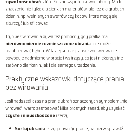
żywotność ubrań
, które źle znoszą intensywne obroty. Ma to
znaczenie nie tylko dla cienkich materiałów, ale też dla grubych
dzianin, np. wełnianych swetrów czy koców, które mogą się
skurczyć lub sfilcować.
Tryb bez wirowania bywa też pomocny, gdy pralka ma
nierównomiernie rozmieszczone ubrania
i nie może
ustabilizować bębna. W takiej sytuacji klasyczne wirowanie
powoduje nadmierne wibracje i wstrząsy, co jest niekorzystne
zarówno dla tkanin, jak i dla samego urządzenia.
Praktyczne wskazówki dotyczące prania
bez wirowania
Jeśli nadszedł czas na pranie ubrań oznaczonych symbolem „nie
wirować”, warto zastosować kilka prostych zasad, aby uzyskać
czyste i nieuszkodzone
rzeczy.
Sortuj ubrania
: Przygotowując pranie, najpierw sprawdź