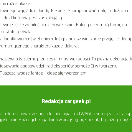
 na różne okazje.
townego wyglądu girlandy. Nie bój się komponować małych, dużych i
 a efekt końcowy jest zaskakujący.
pewnij się, że zrobiłeś to dzień wcześniej. Balony utrzymają formę na
z ostatnią chwilą.
 z dodatkowym oświetleniem. Jeśli planujesz wieczorne przyjęcie, dodaj
romantycznego charakteru każdej dekoracji.
e na pewno każdemu przyniesie mnóstwo radości. To piękna dekoracja, 
stosowanie podpowiedzi i rad ekspertów pomoże Ci w tworzeniu
Puszczaj wodze fantazji i ciesz się tworzeniem.
Redakcja cargeek.pl
dzą o domu, nowoczesnych technologiach RTV/AGD, motoryzacji i transp
jaśnianie złożonych zagadnień w przystępny sposób, by każdy mógł z 