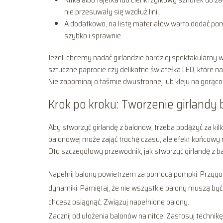
nie przesuwały się wzdłuż linii.
A dodatkowo, na listę materiałów warto dodać pom
szybko i sprawnie.
Jeżeli chcemy nadać girlandzie bardziej spektakularny 
sztuczne paprocie czy delikatne światełka LED, które 
Nie zapominaj o taśmie dwustronnej lub kleju na gor
Krok po kroku: Tworzenie girlandy
Aby stworzyć girlandę z balonów, trzeba podążyć za ki
balonowej może zająć trochę czasu, ale efekt końcow
Oto szczegółowy przewodnik, jak stworzyć girlandę z b
Napełnij balony powietrzem za pomocą pompki. Przygotuj
dynamiki. Pamiętaj, że nie wszystkie balony muszą być 
chcesz osiągnąć. Związuj napełnione balony.
Zacznij od ułożenia balonów na nitce. Zastosuj technikę