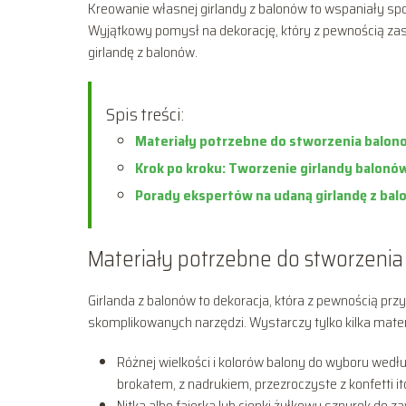
Kreowanie własnej girlandy z balonów to wspaniały spos
Wyjątkowy pomysł na dekorację, który z pewnością zasko
girlandę z balonów.
Spis treści:
Materiały potrzebne do stworzenia balono
Krok po kroku: Tworzenie girlandy balonó
Porady ekspertów na udaną girlandę z ba
Materiały potrzebne do stworzenia
Girlanda z balonów to dekoracja, która z pewnością przy
skomplikowanych narzędzi. Wystarczy tylko kilka mater
Różnej wielkości i kolorów balony do wyboru wedł
brokatem, z nadrukiem, przezroczyste z konfetti it
Nitka albo fajerka lub cienki żyłkowy sznurek do 