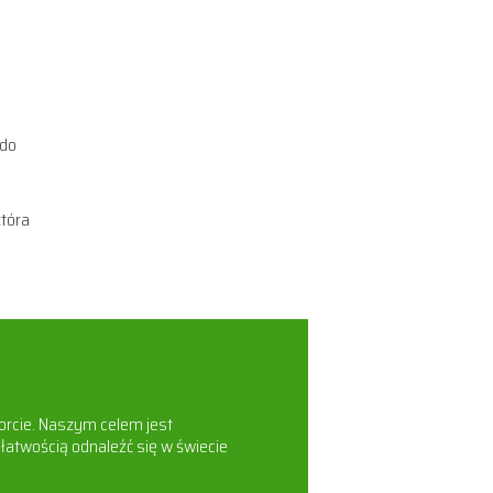
 do
która
orcie. Naszym celem jest
łatwością odnaleźć się w świecie