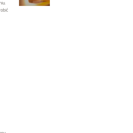
niu.
robić
lony