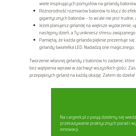
wiele inspirujących pomysłów na girlandy balonów
Różnorodność rozmiarów balonów to klucz do efek
gigantycznych balonów – to wcale nie jest trudne,
Jeżeli planujesz girlandę na większe wydarzenie, u
następny dzień, a Ty unikniesz stresu związanego 
Pamiętaj, że każda girlanda pięknie prezentuje się
girlandy światełka LED. Nadadzą one magicznego, 
Tworzenie własnej girlandy z balonów to zadanie, któr
bez wątpienia wprawi w zachwyt wszystkich gości. Za
przepięknych girland na każdą okazję. Zatem do dzieła! 
Na cargeek.pl z pasją dzielimy się wie
przekazywanie praktycznych porad i wy
innowacji.