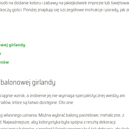
ób na dodanie koloru i zabawy na jakiejkolwiek imprezie lub świętowa
czy gości. Poniżej znajdują się szczegółowe instrukcje i porady, jak z
wej girlandy
w
lonów
 balonowej girlandy
ciągnie wzrok, a zrobienie jej nie wymaga specjalistycznej wiedzy ani
iałów, które są łatwo dostępne. Oto one:
ug własnego uznania. Można wybrać balony pastelowe, metaliczne, z
d. Najważniejsze, aby kolorystyka była spójna z resztą dekoracji.
zawieszenia balonów, szerokość fajerki powinna być tak dobrana, aby ba