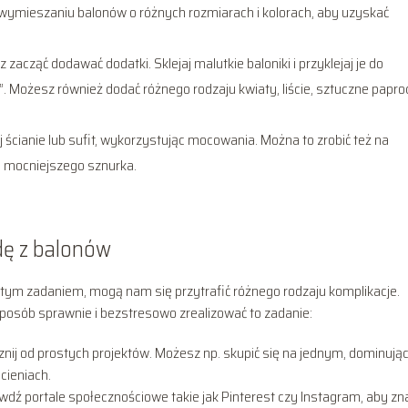
o wymieszaniu balonów o różnych rozmiarach i kolorach, aby uzyskać
zacząć dodawać dodatki. Sklejaj malutkie baloniki i przyklejaj je do
”. Możesz również dodać różnego rodzaju kwiaty, liście, sztuczne papro
ścianie lub sufit, wykorzystując mocowania. Można to zrobić też na
ąc mocniejszego sznurka.
dę z balonów
stym zadaniem, mogą nam się przytrafić różnego rodzaju komplikacje.
 sposób sprawnie i bezstresowo zrealizować to zadanie:
acznij od prostych projektów. Możesz np. skupić się na jednym, dominuj
cieniach.
awdź portale społecznościowe takie jak Pinterest czy Instagram, aby zn