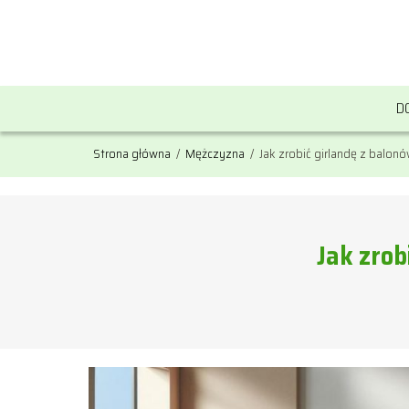
D
Strona główna
/
Mężczyzna
/
Jak zrobić girlandę z balon
Jak zrob