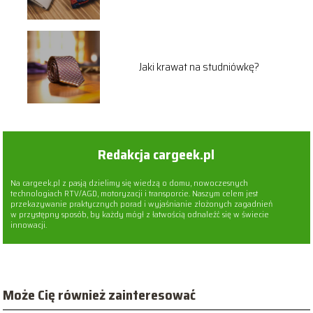
Jaki krawat na studniówkę?
Redakcja cargeek.pl
Na cargeek.pl z pasją dzielimy się wiedzą o domu, nowoczesnych
technologiach RTV/AGD, motoryzacji i transporcie. Naszym celem jest
przekazywanie praktycznych porad i wyjaśnianie złożonych zagadnień
w przystępny sposób, by każdy mógł z łatwością odnaleźć się w świecie
innowacji.
Może Cię również zainteresować