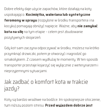
Dobre efekty daje użycie zapachów, które działają na koty
uspokajająco.
Kocimiętka, waleriana lub syntetyczne
feromony w sprayu
(rozpylone w środku transportera i na
kocyku) pomagają obniżyć napięcie. Ważne, aby
nie zamykać
kota na siłę
na tym etapie – celem jest zbudowanie
pozytywnych skojarzeń.
Gdy kot sam zaczyna odpoczywać w środku, możesz na krótko
przymknąć drzwiczki, potem je otworzyć i nagrodzić go
smakołykiem. Z czasem wydłużaj te momenty. W ten sposób
transporter przestaje kojarzyć się wyłącznie z weterynarzem i
nieprzyjemnymi sytuacjami.
Jak zadbać o komfort kota w trakcie
jazdy?
Koty są bardzo wrażliwe na bodźce. Im spokojniejsze otoczenie,
tym niższy poziom stresu.
Przed wyjazdem dobrze jest