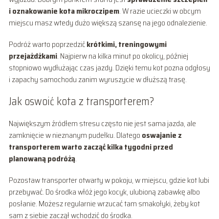
i oznakowanie kota mikroczipem
. W razie ucieczki w obcym
miejscu masz wtedy dużo większą szansę na jego odnalezienie.
Podróż warto poprzedzić
krótkimi, treningowymi
przejażdżkami
. Najpierw na kilka minut po okolicy, później
stopniowo wydłużając czas jazdy. Dzięki temu kot pozna odgłosy
i zapachy samochodu zanim wyruszycie w dłuższą trasę.
Jak oswoić kota z transporterem?
Największym źródłem stresu często nie jest sama jazda, ale
zamknięcie w nieznanym pudełku. Dlatego
oswajanie z
transporterem warto zacząć kilka tygodni przed
planowaną podróżą
.
Pozostaw transporter otwarty w pokoju, w miejscu, gdzie kot lubi
przebywać. Do środka włóż jego kocyk, ulubioną zabawkę albo
posłanie. Możesz regularnie wrzucać tam smakołyki, żeby kot
sam z siebie zaczął wchodzić do środka.