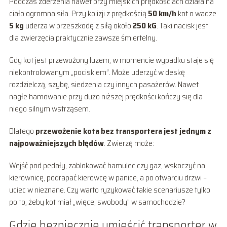
Podczas zderzenia nawet przy miejskich prędkościach działa na
ciało ogromna siła. Przy kolizji z prędkością
50 km/h
kot o wadze
5 kg
uderza w przeszkodę z siłą około
250 kG
. Taki nacisk jest
dla zwierzęcia praktycznie zawsze śmiertelny.
Gdy kot jest przewożony luzem, w momencie wypadku staje się
niekontrolowanym „pociskiem”. Może uderzyć w deskę
rozdzielczą, szybę, siedzenia czy innych pasażerów. Nawet
nagłe hamowanie przy dużo niższej prędkości kończy się dla
niego silnym wstrząsem.
Dlatego
przewożenie kota bez transportera jest jednym z
najpoważniejszych błędów
. Zwierzę może:
Wejść pod pedały, zablokować hamulec czy gaz, wskoczyć na
kierownicę, podrapać kierowcę w panice, a po otwarciu drzwi –
uciec w nieznane. Czy warto ryzykować takie scenariusze tylko
po to, żeby kot miał „więcej swobody” w samochodzie?
Gdzie bezpiecznie umieścić transporter w