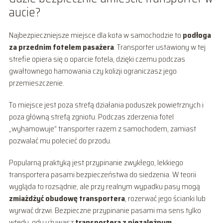
aucie?
Najbezpieczniejsze miejsce dla kota w samochodzie to
podłoga
za przednim fotelem pasażera
. Transporter ustawiony w tej
strefie opiera się o oparcie fotela, dzięki czemu podczas
gwałtownego hamowania czy kolizji ograniczasz jego
przemieszczenie.
To miejsce jest poza strefą działania poduszek powietrznych i
poza główną strefą zgniotu. Podczas zderzenia fotel
„wyhamowuje” transporter razem z samochodem, zamiast
pozwalać mu polecieć do przodu.
Popularną praktyką jest przypinanie zwykłego, lekkiego
transportera pasami bezpieczeństwa do siedzenia. W teorii
wygląda to rozsądnie, ale przy realnym wypadku pasy mogą
zmiażdżyć obudowę transportera
, rozerwać jego ścianki lub
wyrwać drzwi. Bezpieczne przypinanie pasami ma sens tylko
wtedy, gdy używasz
transportera z niezależnym