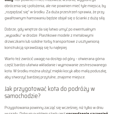
obrócenia się i położenia, ale nie powinien mieć tyle miejsca, by
„rozpędzać się” w środku. Za duża przestrzeń sprawia, że przy
gwałtownym hamowaniu będzie obijał się o ścianki z dużą siłą.
Dobrze, gdy wnętrze da się łatwo umyć po ewentualnym
„wypadku” w drodze. Plastikowe modele z metalowymi
drzwiczkami lub solidne torby transportowe z usztywnioną
konstrukcją sprawdzają się tu najlepiej.
Warto też zwrócić uwagę na dostęp od góry – otwierana górna
część bardzo ułatwia wkładanie i wyjmowanie zestresowanego
kota. W środku można ułożyć miękki kocyk albo małą poduszkę,
aby stworzyć bardziej przytulne, znajome miejsce.
Jak przygotować kota do podróży w
samochodzie?
Przygotowania powinny zacząć się wcześniej, niż tylko w dniu
wyjazdu. Dobrym punktem startu jest
sprawdzenie szczepień