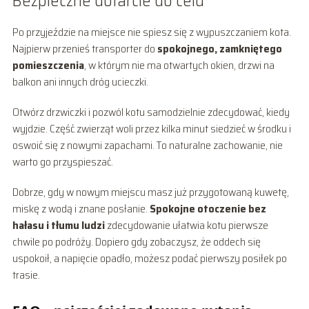
Bezpieczne dotarcie do celu
Po przyjeździe na miejsce nie spiesz się z wypuszczaniem kota.
Najpierw przenieś transporter do
spokojnego, zamkniętego
pomieszczenia
, w którym nie ma otwartych okien, drzwi na
balkon ani innych dróg ucieczki.
Otwórz drzwiczki i pozwól kotu samodzielnie zdecydować, kiedy
wyjdzie. Część zwierząt woli przez kilka minut siedzieć w środku i
oswoić się z nowymi zapachami. To naturalne zachowanie, nie
warto go przyspieszać.
Dobrze, gdy w nowym miejscu masz już przygotowaną kuwetę,
miskę z wodą i znane posłanie.
Spokojne otoczenie bez
hałasu i tłumu ludzi
zdecydowanie ułatwia kotu pierwsze
chwile po podróży. Dopiero gdy zobaczysz, że oddech się
uspokoił, a napięcie opadło, możesz podać pierwszy posiłek po
trasie.