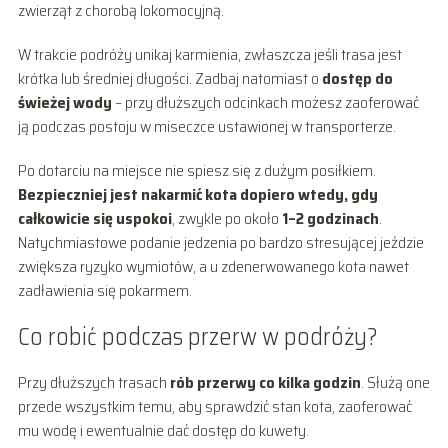
zwierząt z chorobą lokomocyjną.
W trakcie podróży unikaj karmienia, zwłaszcza jeśli trasa jest
krótka lub średniej długości. Zadbaj natomiast o
dostęp do
świeżej wody
– przy dłuższych odcinkach możesz zaoferować
ją podczas postoju w miseczce ustawionej w transporterze.
Po dotarciu na miejsce nie spiesz się z dużym posiłkiem.
Bezpieczniej jest nakarmić kota dopiero wtedy, gdy
całkowicie się uspokoi
, zwykle po około
1–2 godzinach
.
Natychmiastowe podanie jedzenia po bardzo stresującej jeździe
zwiększa ryzyko wymiotów, a u zdenerwowanego kota nawet
zadławienia się pokarmem.
Co robić podczas przerw w podróży?
Przy dłuższych trasach
rób przerwy co kilka godzin
. Służą one
przede wszystkim temu, aby sprawdzić stan kota, zaoferować
mu wodę i ewentualnie dać dostęp do kuwety.