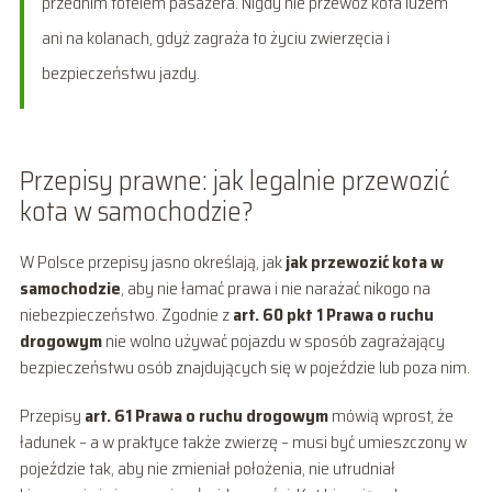
przednim fotelem pasażera. Nigdy nie przewoź kota luzem
ani na kolanach, gdyż zagraża to życiu zwierzęcia i
bezpieczeństwu jazdy.
Przepisy prawne: jak legalnie przewozić
kota w samochodzie?
W Polsce przepisy jasno określają, jak
jak przewozić kota w
samochodzie
, aby nie łamać prawa i nie narażać nikogo na
niebezpieczeństwo. Zgodnie z
art. 60 pkt 1 Prawa o ruchu
drogowym
nie wolno używać pojazdu w sposób zagrażający
bezpieczeństwu osób znajdujących się w pojeździe lub poza nim.
Przepisy
art. 61 Prawa o ruchu drogowym
mówią wprost, że
ładunek – a w praktyce także zwierzę – musi być umieszczony w
pojeździe tak, aby nie zmieniał położenia, nie utrudniał