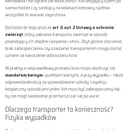
kierowania i nie ograniczał widoczności. Kot biegający luzem po
samochodzie czy siedzący na kolanach kierowcy spełnia
wszystkie te warunki zagrożenia.
Dochodzi do tego jeszcze
art. 6 ust. 2 Ustawy o ochronie
zwierząt
, który zabrania transportu zwierząt w sposób
powodujący ich zbędne cierpienie i stres. Zbyt głośne otoczenie,
brak zabezpieczenia czy szarpanie transporterem mogą zostać
uznane za naruszenie dobrostanu kota.
W praktyce nieprawidłowy przewóz kota może skończyć się
mandatem karnym
i punktami karnymi, a przy wypadku – także
odpowiedzialnością za spowodowane szkody. Legalny i
bezpieczny sposób jest jeden: kot musi być zabezpieczony tak,
by nie mógł swobodnie przemieszczać się po aucie.
Dlaczego transporter to konieczność?
Fizyka wypadków