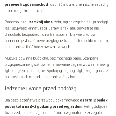
przewietrzyć samochód
i usunąć mocne, chemiczne zapachy,
które mogą kota drażnić.
Podczas jazdy
zamknij okna
, żeby ograniczyć hałas i przeciągi.
Jeśli używasz klimatyzacji, ustaw ją tak, aby powietrze nie
dmuchało bezpośrednio na transporter. Dla wielu kotów
pomocne jest częściowe przykrycie transportera lekkim kocem,
co ogranicza ilość bodźców wzrokowych.
Muzyka powinna być cicha, bez mocnego basu. Szarpane
przyspieszanie, gwałtowne hamowanie czy nerwowe manewry
tylko pogłębiają napięcie. Spokojny, płynny styl jazdy to jedna z
najprostszych metod, by ograniczyć lęk kota.
Jedzenie i woda przed podróżą
Dla bezpieczeństwa przewodu pokarmowego
ostatni posiłek
podaj kotu na 2–3 godziny przed wyjazdem
. Pełny żołądek
tuż przed jazdą sprzyja nudnościom i wymiotom, szczególnie u