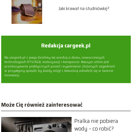
Jaki krawat na studniówkę?
Redakcja cargeek.pl
Na cargeek.pl z pasją dzielimy się wiedzą o domu, nowoczesnych
technologiach RTV/AGD, motoryzacji i transporcie. Naszym celem jest
przekazywanie praktycznych porad i wyjaśnianie złożonych zagadnień
w przystępny sposób, by każdy mógł z łatwością odnaleźć się w świecie
innowacji.
Może Cię również zainteresować
Pralka nie pobiera
wody – co robić?