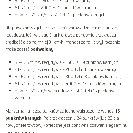
51–60 km/h – 1500 zł i 13 punktów karnych,
61–70 km/h – 2000 zł i 14 punktów karnych,
powyżej 70 km/h – 2500 zł i 15 punktów karnych.
Dla poważniejszych przekroczeń wprowadzono mechanizm
recydywy. Jeśli w ciągu 2 lat kierowca ponownie przekroczy
prędkość o co najmniej 31 km/h, mandat za takie wykroczenie
może zostać
podwojony
.
31–40 km/h w recydywie – 1600 zł i 9 punktów karnych,
41–50 km/h w recydywie – 2000 zł i 11 punktów karnych,
51–60 km/h w recydywie – 3000 zł i 13 punktów karnych,
61–70 km/h w recydywie – 4000 zł i 14 punktów karnych,
powyżej 70 km/h w recydywie – 5000 zł i 15 punktów
karnych.
Maksymalna liczba punktów za jedno wykroczenie wynosi
15
punktów karnych
. Po przekroczeniu 24 punktów (lub 20 dla
nowych kierowców) konieczne jest ponowne zdawanie egzaminu
na prawo jazdy.