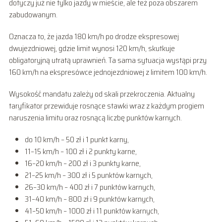
dotyczy już nie tylko jazdy w mieście, ale też poza obszarem
zabudowanym.
Oznacza to, że jazda 180 km/h po drodze ekspresowej
dwujezdniowej, gdzie limit wynosi 120 km/h, skutkuje
obligatoryjną utratą uprawnień. Ta sama sytuacja wystąpi przy
160 km/h na ekspresówce jednojezdniowej z limitem 100 km/h.
Wysokość mandatu zależy od skali przekroczenia. Aktualny
taryfikator przewiduje rosnące stawki wraz z każdym progiem
naruszenia limitu oraz rosnącą liczbę punktów karnych.
do 10 km/h – 50 zł i 1 punkt karny,
11–15 km/h – 100 zł i 2 punkty karne,
16–20 km/h – 200 zł i 3 punkty karne,
21–25 km/h – 300 zł i 5 punktów karnych,
26–30 km/h – 400 zł i 7 punktów karnych,
31–40 km/h – 800 zł i 9 punktów karnych,
41–50 km/h – 1000 zł i 11 punktów karnych,