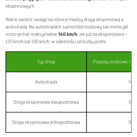
ekspresowych.
Warto zwrócić uwagę na różnicę między drogą ekspresową a
autostradą. Na autostradach samochód osobowy lub motocykl
może jechać maksymalnie
140 km/h
, ale już na ekspresówce –
120 km/h lub 100 km/h, w zależności od liczby jezdni.
Typ drogi
Pojazdy osobowe, moto
Autostrada
140
Droga ekspresowa dwujezdniowa
120
Droga ekspresowa jednojezdniowa
100