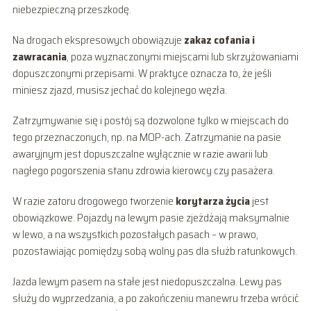
niebezpieczną przeszkodę.
Na drogach ekspresowych obowiązuje
zakaz cofania i
zawracania
, poza wyznaczonymi miejscami lub skrzyżowaniami
dopuszczonymi przepisami. W praktyce oznacza to, że jeśli
miniesz zjazd, musisz jechać do kolejnego węzła.
Zatrzymywanie się i postój są dozwolone tylko w miejscach do
tego przeznaczonych, np. na MOP-ach. Zatrzymanie na pasie
awaryjnym jest dopuszczalne wyłącznie w razie awarii lub
nagłego pogorszenia stanu zdrowia kierowcy czy pasażera.
W razie zatoru drogowego tworzenie
korytarza życia
jest
obowiązkowe. Pojazdy na lewym pasie zjeżdżają maksymalnie
w lewo, a na wszystkich pozostałych pasach – w prawo,
pozostawiając pomiędzy sobą wolny pas dla służb ratunkowych.
Jazda lewym pasem na stałe jest niedopuszczalna. Lewy pas
służy do wyprzedzania, a po zakończeniu manewru trzeba wrócić