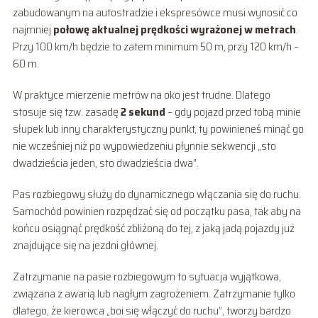
zabudowanym na autostradzie i ekspresówce musi wynosić co
najmniej
połowę aktualnej prędkości wyrażonej w metrach
.
Przy 100 km/h będzie to zatem minimum 50 m, przy 120 km/h –
60 m.
W praktyce mierzenie metrów na oko jest trudne. Dlatego
stosuje się tzw. zasadę
2 sekund
– gdy pojazd przed tobą minie
słupek lub inny charakterystyczny punkt, ty powinieneś minąć go
nie wcześniej niż po wypowiedzeniu płynnie sekwencji „sto
dwadzieścia jeden, sto dwadzieścia dwa”.
Pas rozbiegowy służy do dynamicznego włączania się do ruchu.
Samochód powinien rozpędzać się od początku pasa, tak aby na
końcu osiągnąć prędkość zbliżoną do tej, z jaką jadą pojazdy już
znajdujące się na jezdni głównej.
Zatrzymanie na pasie rozbiegowym to sytuacja wyjątkowa,
związana z awarią lub nagłym zagrożeniem. Zatrzymanie tylko
dlatego, że kierowca „boi się włączyć do ruchu”, tworzy bardzo