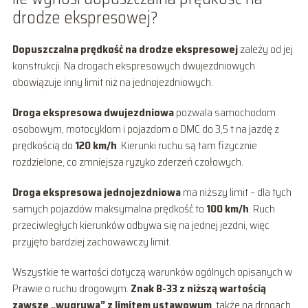
drodze ekspresowej?
Dopuszczalna prędkość na drodze ekspresowej
zależy od jej
konstrukcji. Na drogach ekspresowych dwujezdniowych
obowiązuje inny limit niż na jednojezdniowych.
Droga ekspresowa dwujezdniowa
pozwala samochodom
osobowym, motocyklom i pojazdom o DMC do 3,5 t na jazdę z
prędkością do
120 km/h
. Kierunki ruchu są tam fizycznie
rozdzielone, co zmniejsza ryzyko zderzeń czołowych.
Droga ekspresowa jednojezdniowa
ma niższy limit – dla tych
samych pojazdów maksymalna prędkość to
100 km/h
. Ruch
przeciwległych kierunków odbywa się na jednej jezdni, więc
przyjęto bardziej zachowawczy limit.
Wszystkie te wartości dotyczą warunków ogólnych opisanych w
Prawie o ruchu drogowym.
Znak B-33 z niższą wartością
zawsze „wygrywa” z limitem ustawowym
, także na drogach